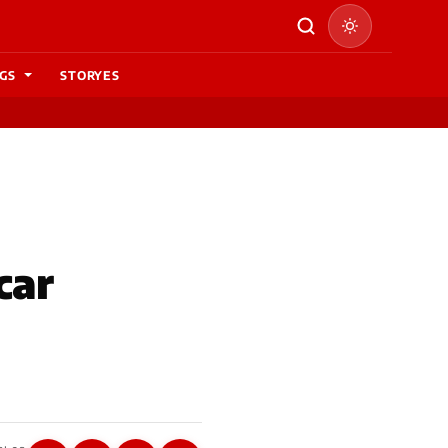
GS
STORYES
car