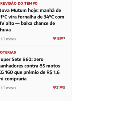
PREVISÃO DO TEMPO
Nova Mutum hoje: manhã de
21°C vira fornalha de 34°C com
UV alto — baixa chance de
chuva
18
7
á 2 meses
LOTERIAS
Super Sete 860: zero
ganhadores contra 85 motos
CG 160 que prêmio de R$ 1,6
mi compraria
21
5
á 2 meses