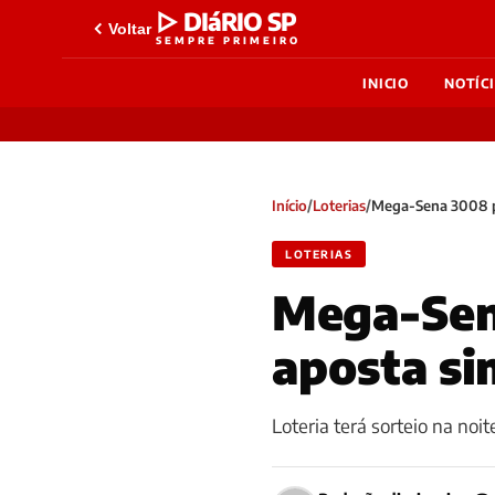
▷ DIáRIO SP
Voltar
SEMPRE PRIMEIRO
INICIO
NOTÍC
Início
/
Loterias
/
Mega-Sena 3008 po
LOTERIAS
Mega-Sen
aposta si
Loteria terá sorteio na noit