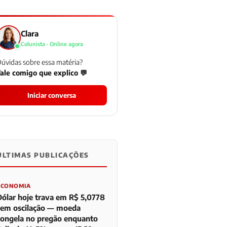
Clara
Colunista · Online agora
úvidas sobre essa matéria?
ale comigo que explico 💬
Iniciar conversa
ÚLTIMAS PUBLICAÇÕES
0
0
0
ECONOMIA
Dólar hoje trava em R$ 5,0778
sem oscilação — moeda
congela no pregão enquanto