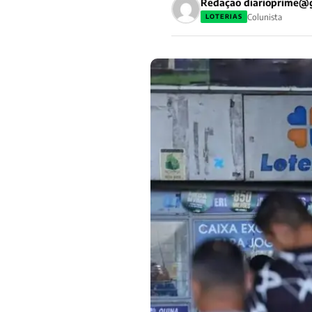
Redação
diarioprime@
Colunista
LOTERIAS