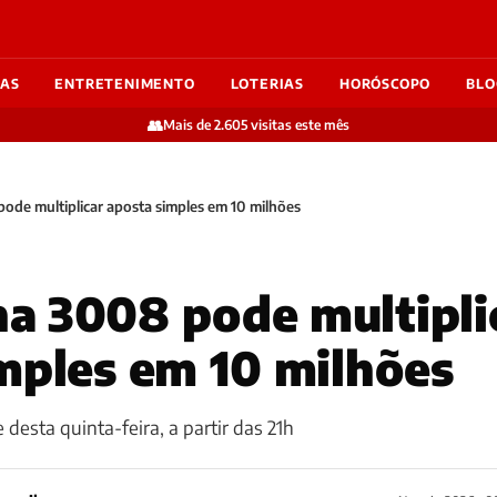
IAS
ENTRETENIMENTO
LOTERIAS
HORÓSCOPO
BLO
👥
Mais de 2.605 visitas este mês
de multiplicar aposta simples em 10 milhões
a 3008 pode multipli
mples em 10 milhões
e desta quinta-feira, a partir das 21h