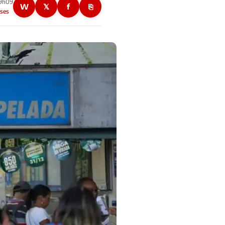
09h09
W
𝕏
f
⎘
ses