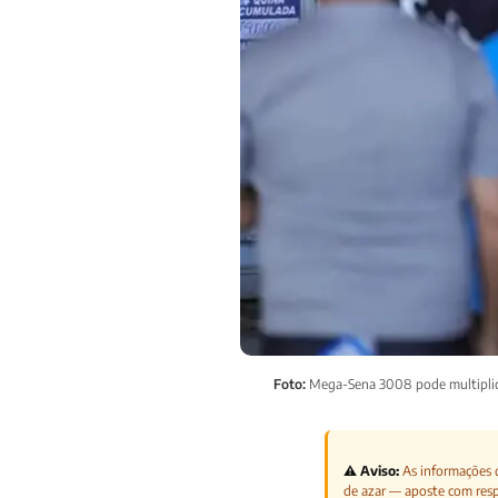
Foto:
Mega-Sena 3008 pode multiplica
⚠️ Aviso:
As informações d
de azar — aposte com res