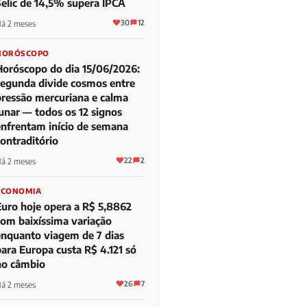
Selic de 14,5% supera IPCA
30
12
á 2 meses
HORÓSCOPO
Horóscopo do dia 15/06/2026:
segunda divide cosmos entre
pressão mercuriana e calma
lunar — todos os 12 signos
enfrentam início de semana
contraditório
22
2
á 2 meses
ECONOMIA
Euro hoje opera a R$ 5,8862
com baixíssima variação
enquanto viagem de 7 dias
para Europa custa R$ 4.121 só
no câmbio
26
7
á 2 meses