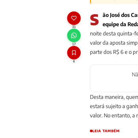
S
ão José dos Ca
equipe da Red
31
noite desta quinta-f
valor da aposta simpl
17
parte dos R$ 6 e o p
6
N
Desta maneira, que
estará sujeito a gan
valor. No entanto, a 
LEIA TAMBÉM