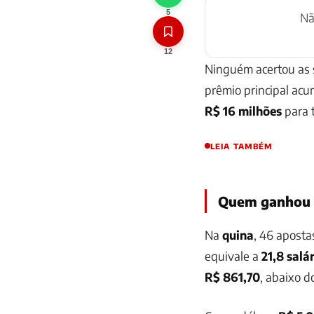
5
N
12
Ninguém acertou as 
prêmio principal acu
R$ 16 milhões
para t
LEIA TAMBÉM
Quem ganhou
Na
quina
, 46 apost
equivale a
21,8 salá
R$ 861,70
, abaixo d