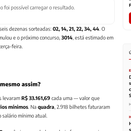
F
ão foi possível carregar o resultado.
seis dezenas sorteadas:
02, 14, 21, 22, 34, 44
. O
mulou e o próximo concurso,
3014
, está estimado em
erça-feira.
 mesmo assim?
as levaram
R$ 33.161,69
cada uma — valor que
H
rios mínimos
. Na
quadra
, 2.918 bilhetes faturaram
o salário mínimo atual.