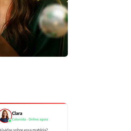
Clara
Colunista · Online agora
úvidas sobre essa matéria?