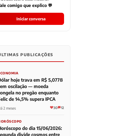
ale comigo que explico 💬
Iniciar conversa
ÚLTIMAS PUBLICAÇÕES
0
0
0
ECONOMIA
Dólar hoje trava em R$ 5,0778
sem oscilação — moeda
congela no pregão enquanto
Selic de 14,5% supera IPCA
30
12
á 2 meses
HORÓSCOPO
Horóscopo do dia 15/06/2026:
segunda divide cosmos entre