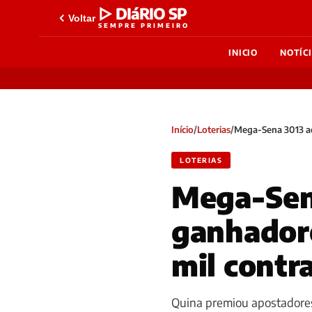
▷ DIáRIO SP
Voltar
SEMPRE PRIMEIRO
INICIO
NOTÍC
Início
/
Loterias
/
Mega-Sena 3013 ac
LOTERIAS
Mega-Sen
ganhadore
mil contr
Quina premiou apostadores