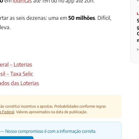
00
em
lotéricas
até 19h ou no app até 20h.
H
ertar as seis dezenas: uma em
50 milhões
. Difícil,
leva.
H
ral – Loterias
il – Taxa Selic
ados das Loterias
o constitui incentivo a apostas. Probabilidades conforme regras
a Federal
. Valores aproximados na data de publicação.
— Nosso compromisso é com a informação correta.