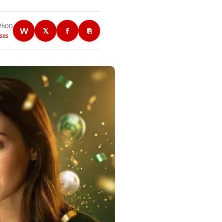
22h00
W
𝕏
f
⎘
ses