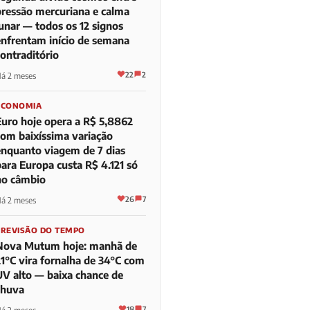
pressão mercuriana e calma
lunar — todos os 12 signos
enfrentam início de semana
contraditório
22
2
á 2 meses
ECONOMIA
Euro hoje opera a R$ 5,8862
com baixíssima variação
enquanto viagem de 7 dias
para Europa custa R$ 4.121 só
no câmbio
26
7
á 2 meses
PREVISÃO DO TEMPO
Nova Mutum hoje: manhã de
21°C vira fornalha de 34°C com
UV alto — baixa chance de
chuva
18
7