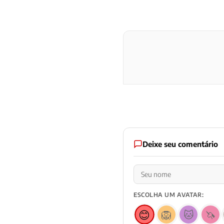
Deixe seu comentário
ESCOLHA UM AVATAR:
😊
🦁
🐱
🦄