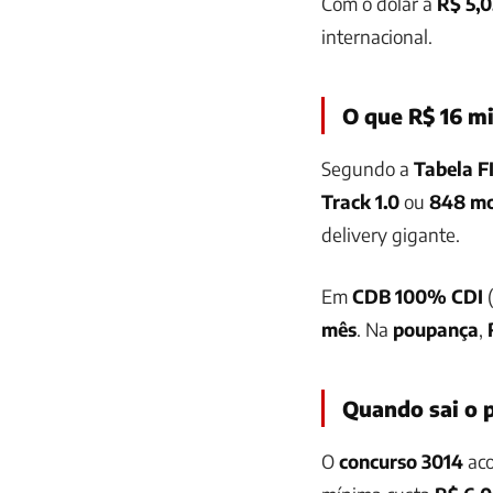
Com o dólar a
R$ 5,0
internacional.
O que R$ 16 m
Segundo a
Tabela F
Track 1.0
ou
848 mo
delivery gigante.
Em
CDB 100% CDI
mês
. Na
poupança
,
Quando sai o 
O
concurso 3014
aco