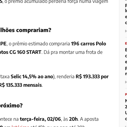
5
, o prêmio acumulado perderia força numa viagem
ilhões comprariam?
H
IPE
, o prêmio estimado compraria
196 carros Polo
tos CG 160 START
. Dá pra montar uma frota de
(taxa
Selic 14,5% ao ano
), renderia
R$ 193.333 por
H
R$ 135.333 mensais
.
próximo?
ntece na
terça-feira, 02/06
, às
20h
. A aposta