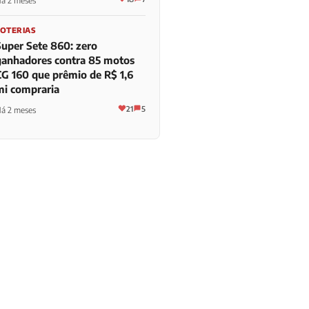
á 2 meses
LOTERIAS
Super Sete 860: zero
ganhadores contra 85 motos
CG 160 que prêmio de R$ 1,6
mi compraria
21
5
á 2 meses