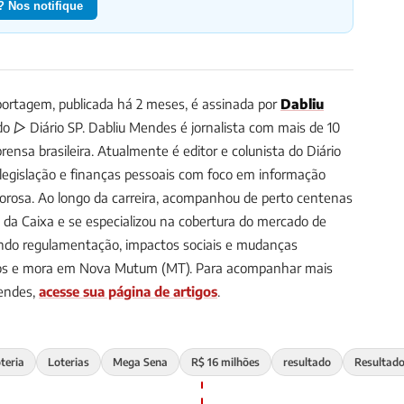
 Nos notifique
ortagem, publicada há 2 meses, é assinada por
Dabliu
 do ▷ Diário SP.
Dabliu Mendes é jornalista com mais de 10
ensa brasileira. Atualmente é editor e colunista do Diário
, legislação e finanças pessoais com foco em informação
gorosa. Ao longo da carreira, acompanhou de perto centenas
s da Caixa e se especializou na cobertura do mercado de
uindo regulamentação, impactos sociais e mudanças
anos e mora em Nova Mutum (MT).
Para acompanhar mais
Mendes,
acesse sua página de artigos
.
oteria
Loterias
Mega Sena
R$ 16 milhões
resultado
Resultado