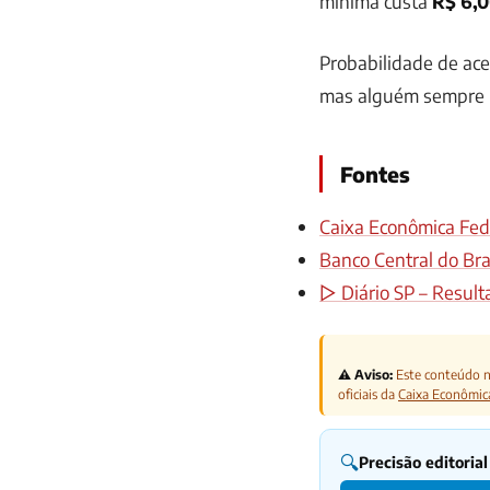
mínima custa
R$ 6,
Probabilidade de ac
mas alguém sempre 
Fontes
Caixa Econômica Fede
Banco Central do Bras
▷ Diário SP – Result
⚠️ Aviso:
Este conteúdo nã
oficiais da
Caixa Econômic
🔍
Precisão editorial