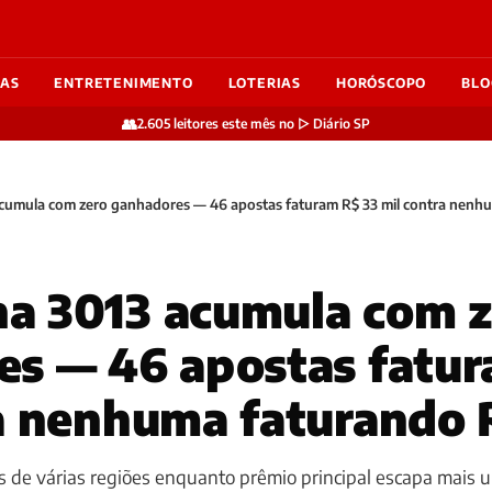
IAS
ENTRETENIMENTO
LOTERIAS
HORÓSCOPO
BLO
👥
2.605 leitores este mês no ▷ Diário SP
umula com zero ganhadores — 46 apostas faturam R$ 33 mil contra nenhu
a 3013 acumula com z
s — 46 apostas fatur
a nenhuma faturando 
 de várias regiões enquanto prêmio principal escapa mais 