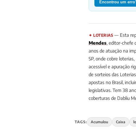
Encontrou um erro?
— Esta rep
✦ LOTERIAS
Mendes
, editor-chefe
anos de atuação na impr
SP, onde cobre loterias
acessível e apuração ri
de sorteios das Loteria
apostas no Brasil, incl
legislativas. Tem 38 
coberturas de Dabliu 
TAGS:
Acumulou
Caixa
l