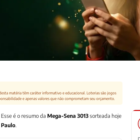
esta matéria têm caráter informativo e educacional. Loterias são jogos
ponsabilidade e apenas valores que não comprometam seu orçamento.
. Esse é o resumo da
Mega-Sena 3013
sorteada hoje
 Paulo
.
D