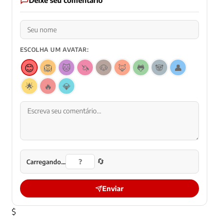
Deixe seu comentário
ESCOLHA UM AVATAR:
😊
🦁
🐱
🦄
🐶
🦊
🐸
🐼
👤
🌟
🔥
💎
🔄
Carregando...
Enviar
$