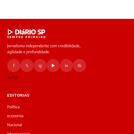
Laura
▷ DIáRIO SP
online
SEMPRE PRIMEIRO
Jornalismo independente com credibilidade,
HOJE
agilidade e profundidade.
🔒 As
nsagens
f
𝕏
ig
▶
in
tk
desta
onversa
são
RSS
rivadas
tre você
 Laura.
EDITORIAS
Laura
Oi!
Política
👋
economia
Boa
noite!
Nacional
Sou
Internacional