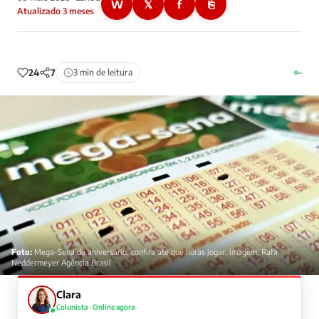
W
𝕏
f
⎘
Atualizado 3 meses
24
7
3 min de leitura
–
Foto:
Mega-Sena de aniversário: confira até que horas jogar. Imagem: Rafa
Neddermeyer Agência Brasil
Clara
Colunista · Online agora