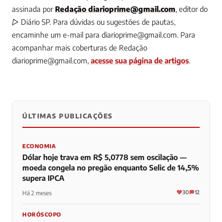
assinada por
Redação
diarioprime@gmail.com
, editor do
▷ Diário SP.
Para dúvidas ou sugestões de pautas,
encaminhe um e-mail para
diarioprime@gmail.com
.
Para
acompanhar mais coberturas de Redação
diarioprime@gmail.com
,
acesse sua página de artigos
.
ÚLTIMAS PUBLICAÇÕES
0
0
0
ECONOMIA
Dólar hoje trava em R$ 5,0778 sem oscilação —
moeda congela no pregão enquanto Selic de 14,5%
supera IPCA
30
12
Há 2 meses
HORÓSCOPO