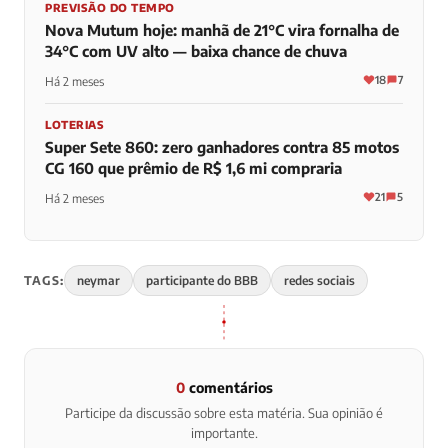
PREVISÃO DO TEMPO
Nova Mutum hoje: manhã de 21°C vira fornalha de
34°C com UV alto — baixa chance de chuva
18
7
Há 2 meses
LOTERIAS
Super Sete 860: zero ganhadores contra 85 motos
CG 160 que prêmio de R$ 1,6 mi compraria
21
5
Há 2 meses
TAGS:
neymar
participante do BBB
redes sociais
0
comentários
Participe da discussão sobre esta matéria. Sua opinião é
importante.