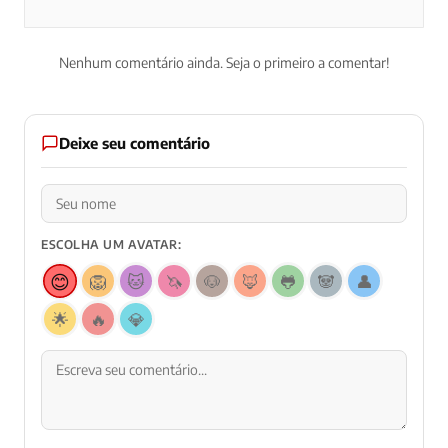
Nenhum comentário ainda. Seja o primeiro a comentar!
Deixe seu comentário
ESCOLHA UM AVATAR:
😊
🦁
🐱
🦄
🐶
🦊
🐸
🐼
👤
🌟
🔥
💎