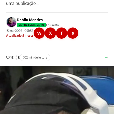
uma publicação…
Dabliu Mendes
Colunista
ENTRETENIMENTO
15 mar 2026 · 09h56
W
𝕏
f
⎘
Atualizado 5 meses
16
8
2 min de leitura
–