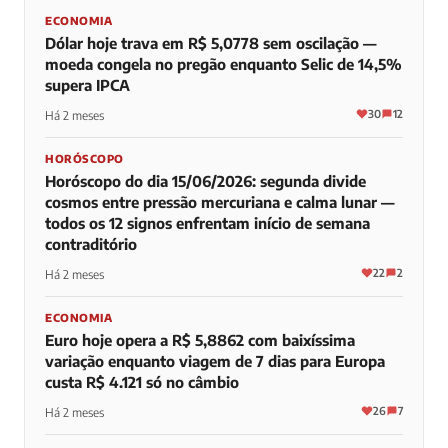
ECONOMIA
Dólar hoje trava em R$ 5,0778 sem oscilação —
moeda congela no pregão enquanto Selic de 14,5%
supera IPCA
30
12
Há 2 meses
HORÓSCOPO
Horóscopo do dia 15/06/2026: segunda divide
cosmos entre pressão mercuriana e calma lunar —
todos os 12 signos enfrentam início de semana
contraditório
22
2
Há 2 meses
ECONOMIA
Euro hoje opera a R$ 5,8862 com baixíssima
variação enquanto viagem de 7 dias para Europa
custa R$ 4.121 só no câmbio
26
7
Há 2 meses