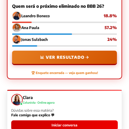
Quem será o próximo eliminado no BBB 26?
18.8%
Leandro Boneco
57.2%
Ana Paula
24%
Jonas Sulzbach
📊 VER RESULTADO
🏆 Enquete encerrada — veja quem ganhou!
Clara
Colunista · Online agora
Dúvidas sobre essa matéria?
Fale comigo que explico 💬
Iniciar conversa