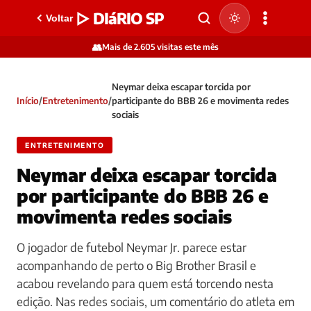
▷ DIáRIO SP
Voltar
👥
Mais de 2.605 visitas este mês
Neymar deixa escapar torcida por
Início
/
Entretenimento
/
participante do BBB 26 e movimenta redes
sociais
ENTRETENIMENTO
Neymar deixa escapar torcida
por participante do BBB 26 e
movimenta redes sociais
O jogador de futebol Neymar Jr. parece estar
acompanhando de perto o Big Brother Brasil e
acabou revelando para quem está torcendo nesta
edição. Nas redes sociais, um comentário do atleta em