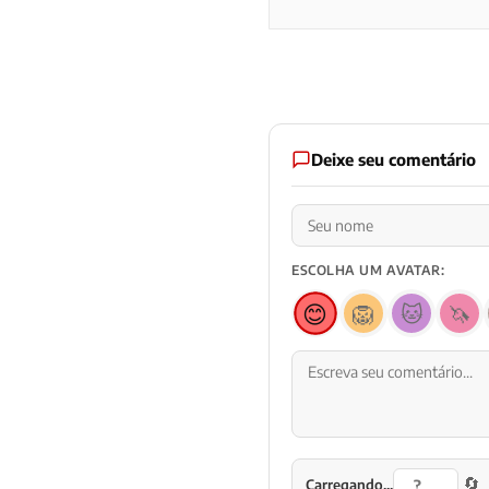
Deixe seu comentário
ESCOLHA UM AVATAR:
😊
🦁
🐱
🦄
🔄
Carregando...