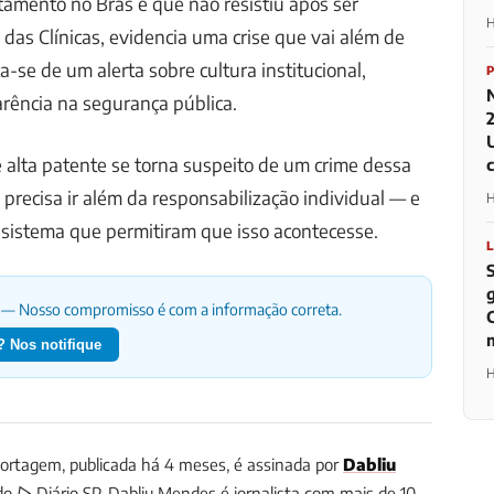
amento no Brás e que não resistiu após ser
H
 das Clínicas, evidencia uma crise que vai além de
a-se de um alerta sobre cultura institucional,
arência na segurança pública.
 alta patente se torna suspeito de um crime dessa
precisa ir além da responsabilização individual — e
H
 sistema que permitiram que isso acontecesse.
— Nosso compromisso é com a informação correta.
 Nos notifique
H
ortagem, publicada há 4 meses, é assinada por
Dabliu
 do ▷ Diário SP.
Dabliu Mendes é jornalista com mais de 10