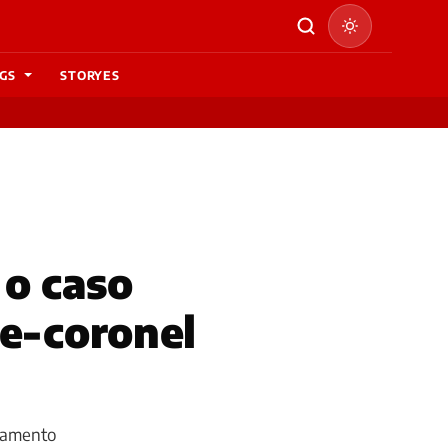
GS
STORYES
 o caso
te-coronel
rtamento