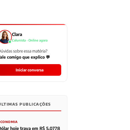
Clara
Colunista · Online agora
úvidas sobre essa matéria?
ale comigo que explico 💬
Iniciar conversa
ÚLTIMAS PUBLICAÇÕES
0
0
0
ECONOMIA
Dólar hoje trava em R$ 5,0778