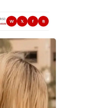
21h50
W
𝕏
f
⎘
meses