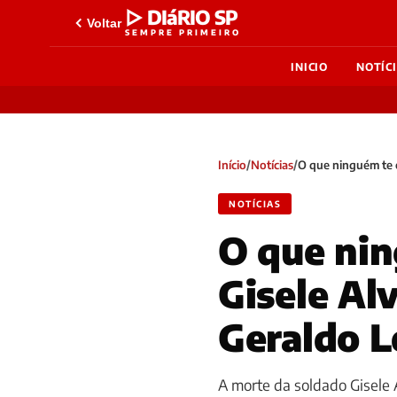
▷ DIáRIO SP
Voltar
SEMPRE PRIMEIRO
INICIO
NOTÍC
Início
/
Notícias
/
O que ninguém te c
NOTÍCIAS
O que nin
Gisele Al
Geraldo L
A morte da soldado Gisele