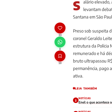
S
alário elevado
levantam debat
Santana em São Paul
Preso sob suspeita d
33
coronel Geraldo Lei
estrutura da Polícia 
8
remunerado e há déca
bruto ultrapassou R$
10
permanência, pago a
ativa.
LEIA TAMBÉM
NOTÍCIAS
2
Enel: o que acontece 
NOTÍCIAS