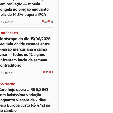
sem oscilação — moeda
congela no pregão enquanto
Selic de 14,5% supera IPCA
30
12
á 2 meses
HORÓSCOPO
Horóscopo do dia 15/06/2026:
segunda divide cosmos entre
pressão mercuriana e calma
lunar — todos os 12 signos
enfrentam início de semana
contraditório
22
2
á 2 meses
ECONOMIA
Euro hoje opera a R$ 5,8862
com baixíssima variação
enquanto viagem de 7 dias
para Europa custa R$ 4.121 só
no câmbio