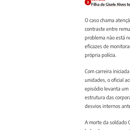
3
Filha de Gisele Alves
O caso chama atençã
contraste entre remu
problema não está n
eficazes de monitor
própria polícia.
Com carreira iniciad
unidades, o oficial a
episódio levanta um
estrutura das corpor
desvios internos an
A morte da soldado G