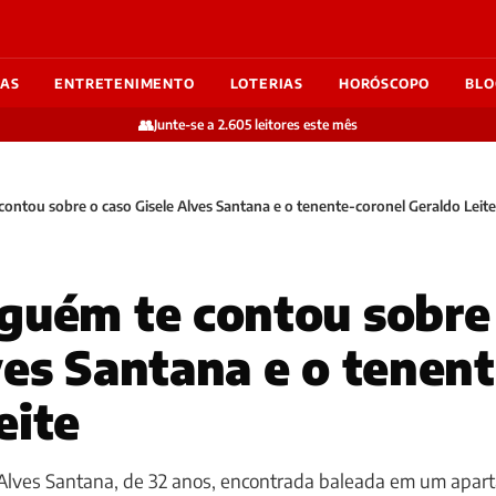
IAS
ENTRETENIMENTO
LOTERIAS
HORÓSCOPO
BLO
👥
Junte-se a 2.605 leitores este mês
ontou sobre o caso Gisele Alves Santana e o tenente-coronel Geraldo Leite
guém te contou sobre
ves Santana e o tenen
eite
 Alves Santana, de 32 anos, encontrada baleada em um apa