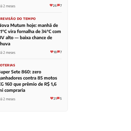
26
7
á 2 meses
PREVISÃO DO TEMPO
Nova Mutum hoje: manhã de
21°C vira fornalha de 34°C com
UV alto — baixa chance de
chuva
18
7
á 2 meses
LOTERIAS
Super Sete 860: zero
ganhadores contra 85 motos
CG 160 que prêmio de R$ 1,6
mi compraria
21
5
á 2 meses