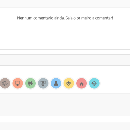
Nenhum comentário ainda. Seja o primeiro a comentar!
🐶
🦊
🐸
🐼
👤
🌟
🔥
💎