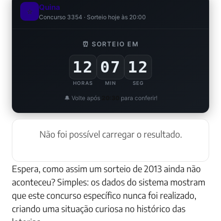
Quina
⭐
Concurso 3354 · Sorteio hoje às 20:00
⏰ SORTEIO EM
12
07
11
HORAS
MIN
SEG
🔔 Volte após
20:30
para conferir!
Não foi possível carregar o resultado.
Espera, como assim um sorteio de 2013 ainda não
aconteceu? Simples: os dados do sistema mostram
que este concurso específico nunca foi realizado,
criando uma situação curiosa no histórico das