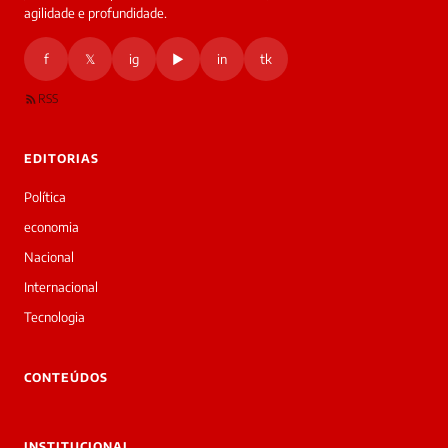
agilidade e profundidade.
🔒 As
nsagens
f
𝕏
ig
▶
in
tk
desta
onversa
são
RSS
rivadas
tre você
 Laura.
EDITORIAS
Laura
Oi!
Política
👋
economia
Bom
dia!
Nacional
Sou
Internacional
a
Laura,
Tecnologia
daqui
do
▷
CONTEÚDOS
Diário
SP.
O
INSTITUCIONAL