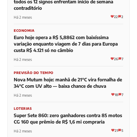
todos os 12 signos enfrentam início de semana
contraditório
22
2
Há 2 meses
ECONOMIA
Euro hoje opera a R$ 5,8862 com baixíssima
variação enquanto viagem de 7 dias para Europa
custa R$ 4.121 só no câmbio
26
7
Há 2 meses
PREVISÃO DO TEMPO
Nova Mutum hoje: manhã de 21°C vira fornalha de
34°C com UV alto — baixa chance de chuva
18
7
Há 2 meses
LOTERIAS
Super Sete 860: zero ganhadores contra 85 motos
CG 160 que prêmio de R$ 1,6 mi compraria
21
5
Há 2 meses