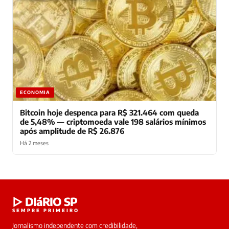
ECONOMIA
Bitcoin hoje despenca para R$ 321.464 com queda
de 5,48% — criptomoeda vale 198 salários mínimos
após amplitude de R$ 26.876
Há 2 meses
Laura
▷ DIáRIO SP
online
SEMPRE PRIMEIRO
Jornalismo independente com credibilidade,
HOJE