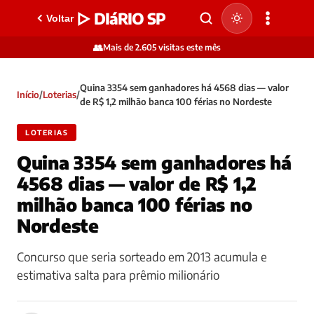
▷ DIáRIO SP
Voltar
👥
Mais de 2.605 visitas este mês
Quina 3354 sem ganhadores há 4568 dias — valor
Início
/
Loterias
/
de R$ 1,2 milhão banca 100 férias no Nordeste
LOTERIAS
Quina 3354 sem ganhadores há
4568 dias — valor de R$ 1,2
milhão banca 100 férias no
Nordeste
Concurso que seria sorteado em 2013 acumula e
estimativa salta para prêmio milionário