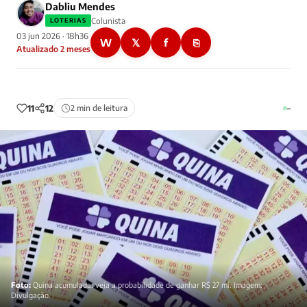
Dabliu Mendes
Colunista
LOTERIAS
03 jun 2026 · 18h36
W
𝕏
f
⎘
Atualizado 2 meses
11
12
2 min de leitura
–
Foto:
Quina acumulada: veja a probabilidade de ganhar R$ 27 mi. Imagem:
Divulgação.