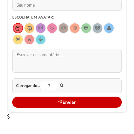
ESCOLHA UM AVATAR:
😊
🦁
🐱
🦄
🐶
🦊
🐸
🐼
👤
🌟
🔥
💎
🔄
Carregando...
Enviar
$