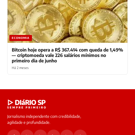
ECONOMIA
Bitcoin hoje opera a R$ 367.414 com queda de 1,49%
— criptomoeda vale 226 salários mínimos no
primeiro dia de junho
Há 2 meses
Laura
▷ DIáRIO SP
online
SEMPRE PRIMEIRO
Jornalismo independente com credibilidade,
HOJE
agilidade e profundidade.
🔒 As
nsagens