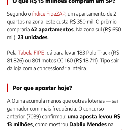
O que R$ 15 milhões compram em SP?
Segundo o
índice FipeZAP
, um apartamento de 2
quartos na zona leste custa R$ 350 mil. O prêmio
compraria
42 apartamentos
. Na zona sul (R$ 650
mil):
23 unidades
.
Pela
Tabela FIPE
, dá para levar 183 Polo Track (R$
81.826) ou 801 motos CG 160 (R$ 18.711). Tipo sair
da loja com a concessionária inteira.
Por que apostar hoje?
A Quina acumula menos que outras loterias — sai
ganhador com mais frequência. O concurso
anterior (7039) confirmou:
uma aposta levou R$
13 milhões
, como mostrou
Dabliu Mendes
na