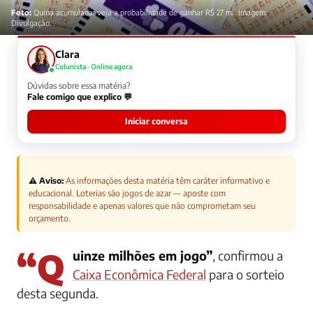
Foto:
Quina acumulada: veja a probabilidade de ganhar R$ 27 mi. Imagem:
Divulgação.
Clara
Colunista · Online agora
Dúvidas sobre essa matéria?
Fale comigo que explico 💬
Iniciar conversa
⚠️ Aviso:
As informações desta matéria têm caráter informativo e
educacional. Loterias são jogos de azar — aposte com
responsabilidade e apenas valores que não comprometam seu
orçamento.
“Quinze milhões em jogo”
, confirmou a
Caixa Econômica Federal
para o sorteio
desta segunda.