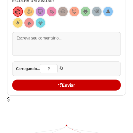
ESCOLHA UM AVATAR:
😊
🦁
🐱
🦄
🐶
🦊
🐸
🐼
👤
🌟
🔥
💎
🔄
Carregando...
Enviar
$