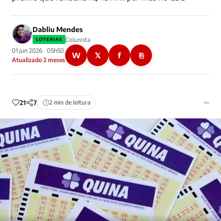
Dabliu Mendes
Colunista
LOTERIAS
01 jun 2026 · 05h50
W
𝕏
f
⎘
Atualizado 2 meses
21
7
2 min de leitura
–