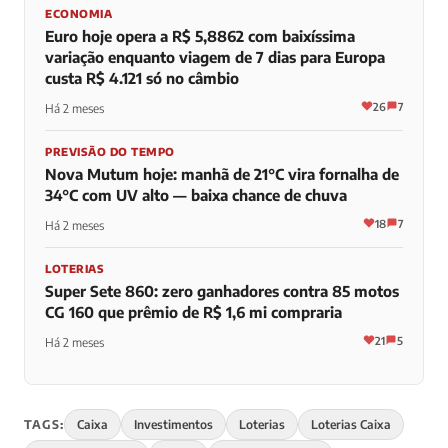
ECONOMIA
Euro hoje opera a R$ 5,8862 com baixíssima
variação enquanto viagem de 7 dias para Europa
custa R$ 4.121 só no câmbio
26
7
Há 2 meses
PREVISÃO DO TEMPO
Nova Mutum hoje: manhã de 21°C vira fornalha de
34°C com UV alto — baixa chance de chuva
18
7
Há 2 meses
LOTERIAS
Super Sete 860: zero ganhadores contra 85 motos
CG 160 que prêmio de R$ 1,6 mi compraria
21
5
Há 2 meses
TAGS:
Caixa
Investimentos
Loterias
Loterias Caixa