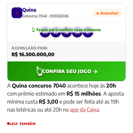
Quina
⭐
🔥 Acumulou!
Concurso 7040 · 01/06/2026
05
23
52
56
67
ACUMULADO PARA
R$ 16.500.000,00
👆
→
CONFIRA SEU JOGO
A
Quina concurso 7040
acontece hoje às
20h
com prêmio estimado em
R$ 15 milhões
. A aposta
mínima custa
R$ 3,00
e pode ser feita até as 19h
nas lotéricas ou até 20h no
app da Caixa
.
LEIA TAMBÉM