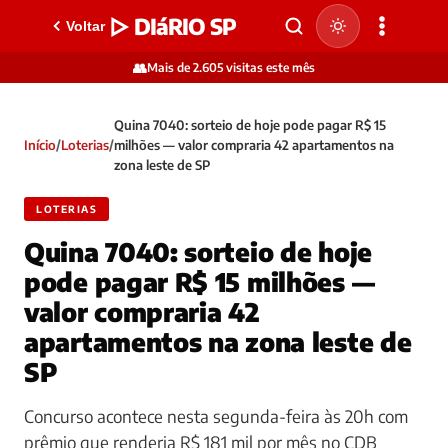
▷ DIáRIO SP
Voltar
👥
Mais de 2.605 visitas este mês
Quina 7040: sorteio de hoje pode pagar R$ 15
Início
/
Loterias
/
milhões — valor compraria 42 apartamentos na
zona leste de SP
LOTERIAS
Quina 7040: sorteio de hoje
pode pagar R$ 15 milhões —
valor compraria 42
apartamentos na zona leste de
SP
Concurso acontece nesta segunda-feira às 20h com
prêmio que renderia R$ 181 mil por mês no CDB