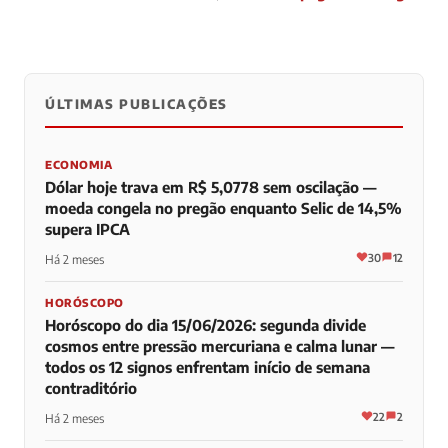
ÚLTIMAS PUBLICAÇÕES
0
0
0
ECONOMIA
Dólar hoje trava em R$ 5,0778 sem oscilação —
moeda congela no pregão enquanto Selic de 14,5%
supera IPCA
30
12
Há 2 meses
HORÓSCOPO
Horóscopo do dia 15/06/2026: segunda divide
cosmos entre pressão mercuriana e calma lunar —
todos os 12 signos enfrentam início de semana
contraditório
22
2
Há 2 meses