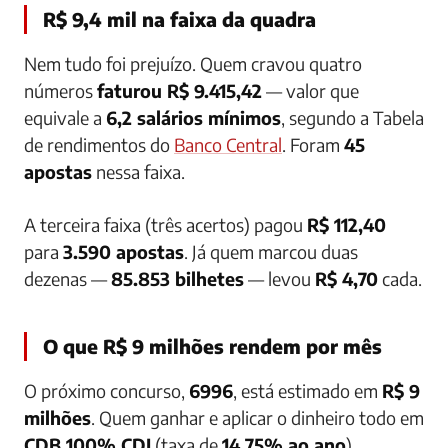
R$ 9,4 mil na faixa da quadra
Nem tudo foi prejuízo. Quem cravou quatro
números
faturou R$ 9.415,42
— valor que
equivale a
6,2 salários mínimos
, segundo a Tabela
de rendimentos do
Banco Central
. Foram
45
apostas
nessa faixa.
A terceira faixa (três acertos) pagou
R$ 112,40
para
3.590 apostas
. Já quem marcou duas
dezenas —
85.853 bilhetes
— levou
R$ 4,70
cada.
O que R$ 9 milhões rendem por mês
O próximo concurso,
6996
, está estimado em
R$ 9
milhões
. Quem ganhar e aplicar o dinheiro todo em
CDB 100% CDI
(taxa de
14,75% ao ano
)