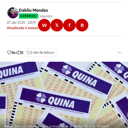
Dabliu Mendes
Colunista
LOTERIAS
07 abr 2026 · 22h11
W
𝕏
f
⎘
Atualizado 4 meses
14
13
2 min de leitura
–
Foto:
Quina acumulada: veja a probabilidade de ganhar R$ 27 mi. Imagem: