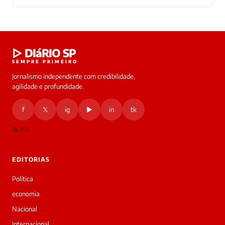
Laura
▷ DIáRIO SP
online
SEMPRE PRIMEIRO
Jornalismo independente com credibilidade,
HOJE
agilidade e profundidade.
🔒 As
nsagens
f
𝕏
ig
▶
in
tk
desta
onversa
são
RSS
rivadas
tre você
 Laura.
EDITORIAS
Laura
Oi!
Política
👋
economia
Bom
dia!
Nacional
Sou
Internacional