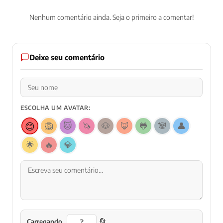
Nenhum comentário ainda. Seja o primeiro a comentar!
Deixe seu comentário
ESCOLHA UM AVATAR:
😊
🦁
🐱
🦄
🐶
🦊
🐸
🐼
👤
🌟
🔥
💎
🔄
Carregando...