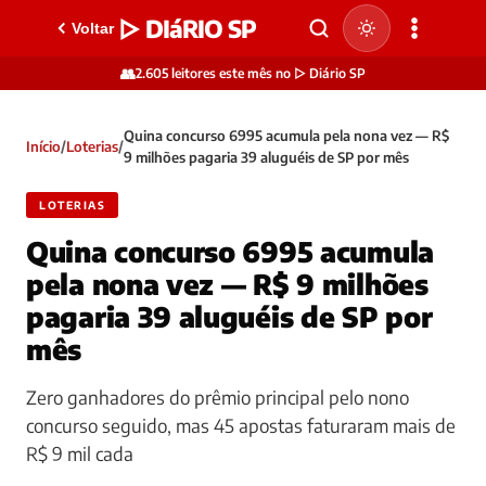
▷ DIáRIO SP
Voltar
👥
2.605 leitores este mês no ▷ Diário SP
Quina concurso 6995 acumula pela nona vez — R$
Início
/
Loterias
/
9 milhões pagaria 39 aluguéis de SP por mês
LOTERIAS
Quina concurso 6995 acumula
pela nona vez — R$ 9 milhões
pagaria 39 aluguéis de SP por
mês
Zero ganhadores do prêmio principal pelo nono
concurso seguido, mas 45 apostas faturaram mais de
R$ 9 mil cada