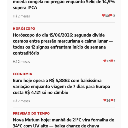
moeda congela no pregão enquanto Selic de 14,5%
supera IPCA
30
12
Há 2 meses
HORÓSCOPO
Horóscopo do dia 15/06/2026: segunda divide
cosmos entre pressão mercuriana e calma lunar —
todos os 12 signos enfrentam início de semana
contraditório
22
2
Há 2 meses
ECONOMIA
Euro hoje opera a R$ 5,8862 com baixíssima
variação enquanto viagem de 7 dias para Europa
custa R$ 4.121 só no câmbio
26
7
Há 2 meses
PREVISÃO DO TEMPO
Nova Mutum hoje: manhã de 21°C vira fornalha de
34°C com UV alto — baixa chance de chuva