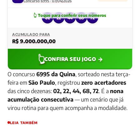
Concurso 6995 · 07/04/2026
02
22
44
68
72
ACUMULADO PARA
R$ 9.000.000,00
👆
→
CONFIRA SEU JOGO
O concurso
6995 da Quina
, sorteado nesta terça-
feira em
São Paulo
, registrou
zero acertadores
das cinco dezenas:
02, 22, 44, 68, 72
. É a
nona
acumulação consecutiva
— um cenário que já
virou rotina para quem acompanha a modalidade.
LEIA TAMBÉM