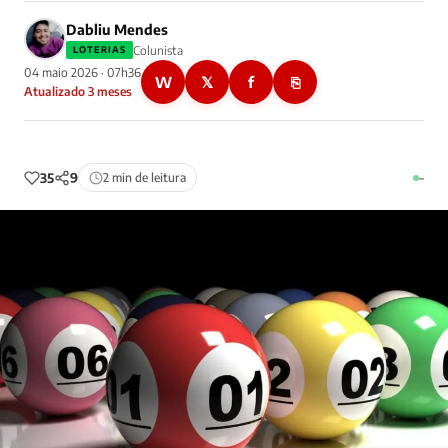
Dabliu Mendes
Colunista
LOTERIAS
04 maio 2026 · 07h36
W
𝕏
f
⎘
Atualizado 3 meses
35
9
2 min de leitura
–