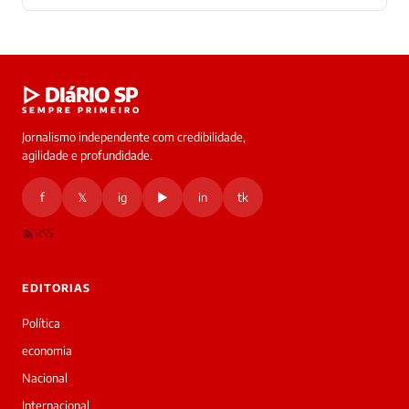
Laura
▷ DIáRIO SP
online
SEMPRE PRIMEIRO
Jornalismo independente com credibilidade,
HOJE
agilidade e profundidade.
🔒 As
nsagens
f
𝕏
ig
▶
in
tk
desta
onversa
são
RSS
rivadas
tre você
 Laura.
EDITORIAS
Laura
Oi!
Política
👋
economia
Bom
dia!
Nacional
Sou
Internacional