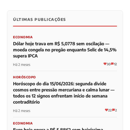
ÚLTIMAS PUBLICAÇÕES
0
0
0
ECONOMIA
Dólar hoje trava em R$ 5,0778 sem oscilação —
moeda congela no pregão enquanto Selic de 14,5%
supera IPCA
30
12
Há 2 meses
HORÓSCOPO
Horóscopo do dia 15/06/2026: segunda divide
cosmos entre pressão mercuriana e calma lunar —
todos os 12 signos enfrentam início de semana
contraditório
22
2
Há 2 meses
ECONOMIA
Euro hoje opera a R$ 5,8862 com baixíssima