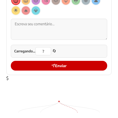
😊
🦁
🐱
🦄
🐶
🦊
🐸
🐼
👤
🌟
🔥
💎
🔄
Carregando...
Enviar
$