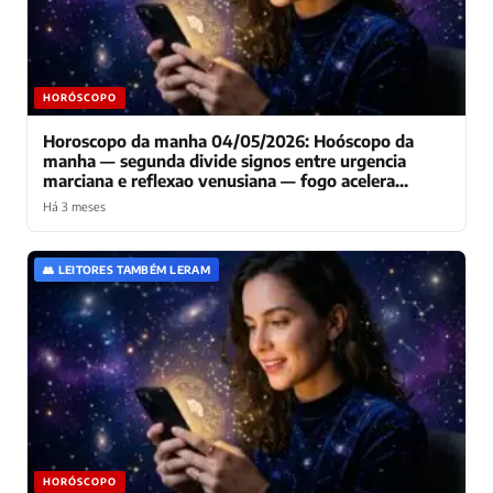
HORÓSCOPO
Horoscopo da manha 04/05/2026: Hoóscopo da
manha — segunda divide signos entre urgencia
marciana e reflexao venusiana — fogo acelera
enquanto terra consolida
Há 3 meses
👥 LEITORES TAMBÉM LERAM
HORÓSCOPO