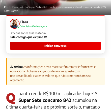
Foto:
Resultado da Super Sete 648: confira os números sorteados nesta quarta (22).
Foto: Canva
Clara
Colunista · Online agora
Dúvidas sobre essa matéria?
Fale comigo que explico 💬
Iniciar conversa
⚠️ Aviso:
As informações desta matéria têm caráter informativo e
educacional. Loterias são jogos de azar — aposte com
responsabilidade e apenas valores que não comprometam seu
orçamento.
Quanto rende R$ 100 mil aplicados hoje? A
Super Sete concurso 842
acumulou na
última quarta-feira e o próximo sorteio, marcado