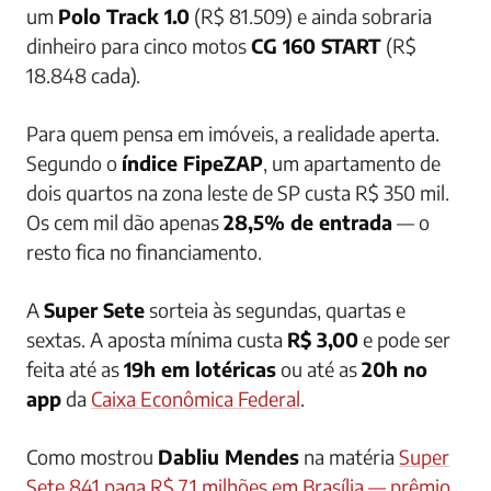
um
Polo Track 1.0
(R$ 81.509) e ainda sobraria
dinheiro para cinco motos
CG 160 START
(R$
18.848 cada).
Para quem pensa em imóveis, a realidade aperta.
Segundo o
índice FipeZAP
, um apartamento de
dois quartos na zona leste de SP custa R$ 350 mil.
Os cem mil dão apenas
28,5% de entrada
— o
resto fica no financiamento.
A
Super Sete
sorteia às segundas, quartas e
sextas. A aposta mínima custa
R$ 3,00
e pode ser
feita até as
19h em lotéricas
ou até as
20h no
app
da
Caixa Econômica Federal
.
Como mostrou
Dabliu Mendes
na matéria
Super
Sete 841 paga R$ 7,1 milhões em Brasília — prêmio