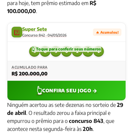
para hoje, tem prêmio estimado em
R$
100.000,00
.
Super Sete
7️⃣
🔥 Acumulou!
Concurso 842 · 04/05/2026
3
8
5
0
2
1
2
ACUMULADO PARA
R$ 200.000,00
👆
→
CONFIRA SEU JOGO
Ninguém acertou as sete dezenas no sorteio de
29
de abril
. O resultado zerou a faixa principal e
empurrou o prêmio para o
concurso 843
, que
acontece nesta segunda-feira às
20h
.