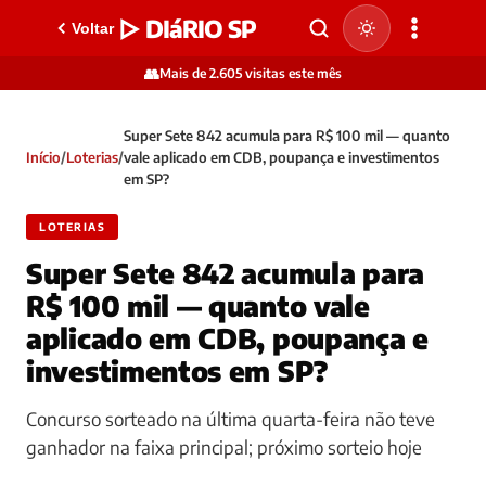
▷ DIáRIO SP
Voltar
👥
Mais de 2.605 visitas este mês
Super Sete 842 acumula para R$ 100 mil — quanto
Início
/
Loterias
/
vale aplicado em CDB, poupança e investimentos
em SP?
LOTERIAS
Super Sete 842 acumula para
R$ 100 mil — quanto vale
aplicado em CDB, poupança e
investimentos em SP?
Concurso sorteado na última quarta-feira não teve
ganhador na faixa principal; próximo sorteio hoje