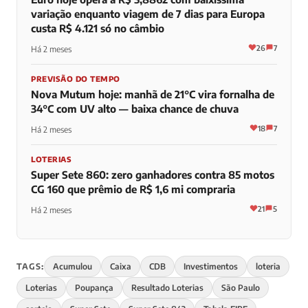
variação enquanto viagem de 7 dias para Europa
custa R$ 4.121 só no câmbio
26
7
Há 2 meses
PREVISÃO DO TEMPO
Nova Mutum hoje: manhã de 21°C vira fornalha de
34°C com UV alto — baixa chance de chuva
18
7
Há 2 meses
LOTERIAS
Super Sete 860: zero ganhadores contra 85 motos
CG 160 que prêmio de R$ 1,6 mi compraria
21
5
Há 2 meses
TAGS:
Acumulou
Caixa
CDB
Investimentos
loteria
Loterias
Poupança
Resultado Loterias
São Paulo