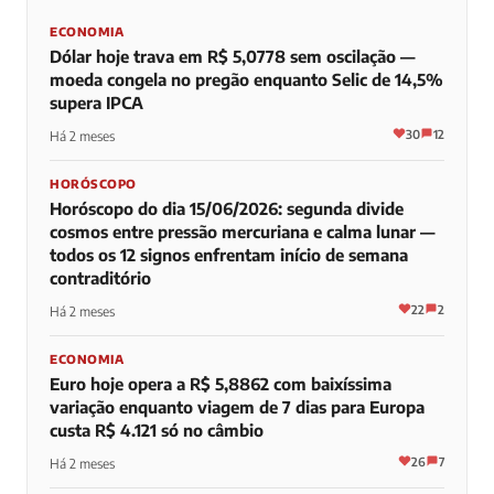
ECONOMIA
Dólar hoje trava em R$ 5,0778 sem oscilação —
moeda congela no pregão enquanto Selic de 14,5%
supera IPCA
30
12
Há 2 meses
HORÓSCOPO
Horóscopo do dia 15/06/2026: segunda divide
cosmos entre pressão mercuriana e calma lunar —
todos os 12 signos enfrentam início de semana
contraditório
22
2
Há 2 meses
ECONOMIA
Euro hoje opera a R$ 5,8862 com baixíssima
variação enquanto viagem de 7 dias para Europa
custa R$ 4.121 só no câmbio
26
7
Há 2 meses