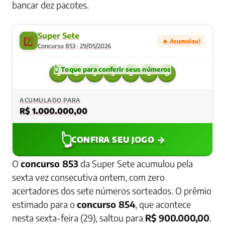
bancar dez pacotes.
Super Sete
7️⃣
🔥 Acumulou!
Concurso 853 · 29/05/2026
3
8
3
5
6
0
8
ACUMULADO PARA
R$ 1.000.000,00
👆
→
CONFIRA SEU JOGO
O
concurso 853
da Super Sete acumulou pela
sexta vez consecutiva ontem, com zero
acertadores dos sete números sorteados. O prêmio
estimado para o
concurso 854
, que acontece
nesta sexta-feira (29), saltou para
R$ 900.000,00
.