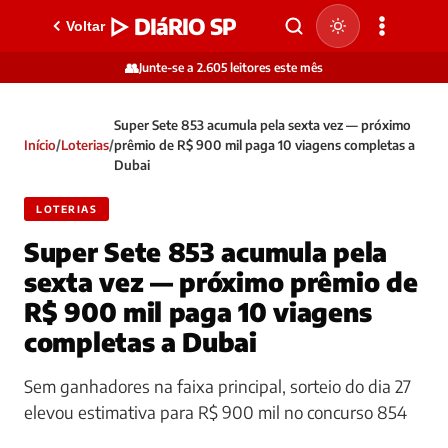
▷ DIáRIO SP
Voltar
👥
Junte-se a 2.605 leitores este mês
Super Sete 853 acumula pela sexta vez — próximo
Início
/
Loterias
/
prêmio de R$ 900 mil paga 10 viagens completas a
Dubai
LOTERIAS
Super Sete 853 acumula pela
sexta vez — próximo prêmio de
R$ 900 mil paga 10 viagens
completas a Dubai
Sem ganhadores na faixa principal, sorteio do dia 27
elevou estimativa para R$ 900 mil no concurso 854