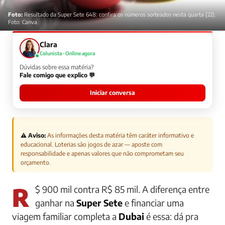
Foto:
Resultado da Super Sete 648: confira os números sorteados nesta quarta (22).
Foto: Canva
Clara
Colunista · Online agora
Dúvidas sobre essa matéria?
Fale comigo que explico 💬
Iniciar conversa
⚠️ Aviso:
As informações desta matéria têm caráter informativo e
educacional. Loterias são jogos de azar — aposte com
responsabilidade e apenas valores que não comprometam seu
orçamento.
R$ 900 mil contra R$ 85 mil. A diferença entre
ganhar na
Super Sete
e financiar uma
viagem familiar completa a
Dubai
é essa: dá pra