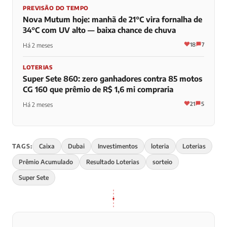
PREVISÃO DO TEMPO
Nova Mutum hoje: manhã de 21°C vira fornalha de
34°C com UV alto — baixa chance de chuva
18
7
Há 2 meses
LOTERIAS
Super Sete 860: zero ganhadores contra 85 motos
CG 160 que prêmio de R$ 1,6 mi compraria
21
5
Há 2 meses
TAGS:
Caixa
Dubai
Investimentos
loteria
Loterias
Prêmio Acumulado
Resultado Loterias
sorteio
Super Sete