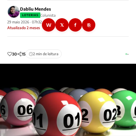
Dabliu Mendes
Colunista
LOTERIAS
29 maio 2026 · 07h32
W
𝕏
f
⎘
Atualizado 2 meses
30
15
2 min de leitura
–