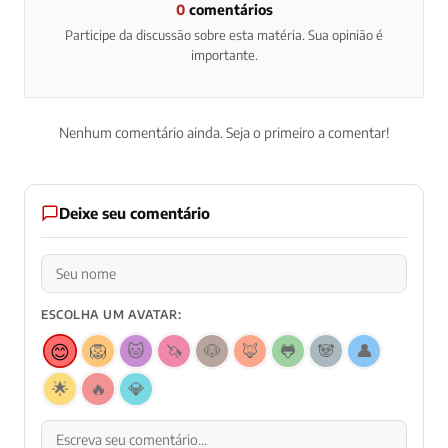
0
comentários
Participe da discussão sobre esta matéria. Sua opinião é
importante.
Nenhum comentário ainda. Seja o primeiro a comentar!
Deixe seu comentário
ESCOLHA UM AVATAR:
😊
🦁
🐱
🦄
🐶
🦊
🐸
🐼
👤
🌟
🔥
💎