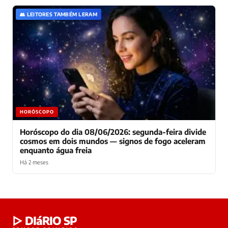
👥 LEITORES TAMBÉM LERAM
HORÓSCOPO
Horóscopo do dia 08/06/2026: segunda-feira divide
cosmos em dois mundos — signos de fogo aceleram
enquanto água freia
Há 2 meses
Laura
▷ DIáRIO SP
online