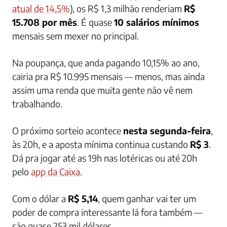
atual de 14,5%
), os R$ 1,3 milhão renderiam
R$
15.708 por mês
. É quase
10 salários mínimos
mensais sem mexer no principal.
Na poupança, que anda pagando 10,15% ao ano,
cairia pra R$ 10.995 mensais — menos, mas ainda
assim uma renda que muita gente não vê nem
trabalhando.
O próximo sorteio acontece
nesta segunda-feira
,
às 20h, e a aposta mínima continua custando
R$ 3
.
Dá pra jogar até as 19h nas lotéricas ou até 20h
pelo
app da Caixa
.
Com o dólar a
R$ 5,14
, quem ganhar vai ter um
poder de compra interessante lá fora também —
são quase 253 mil dólares.