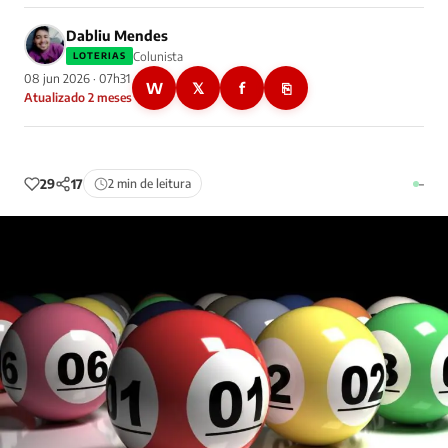
Dabliu Mendes
Colunista
LOTERIAS
08 jun 2026 · 07h31
W
𝕏
f
⎘
Atualizado 2 meses
29
17
2 min de leitura
–