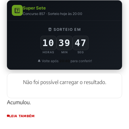
Super Sete
7️⃣
Concurso 857 · Sorteio hoje às 20:00
⏰ SORTEIO EM
10
39
46
HORAS
MIN
SEG
🔔 Volte após
20:40
para conferir!
Não foi possível carregar o resultado.
Acumulou.
LEIA TAMBÉM