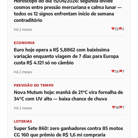
Horóscopo do dia 15/06/2026: segunda divide
cosmos entre pressão mercuriana e calma lunar —
todos os 12 signos enfrentam início de semana
contraditório
22
2
Há 2 meses
ECONOMIA
Euro hoje opera a R$ 5,8862 com baixíssima
variação enquanto viagem de 7 dias para Europa
custa R$ 4.121 só no câmbio
26
7
Há 2 meses
PREVISÃO DO TEMPO
Nova Mutum hoje: manhã de 21°C vira fornalha de
34°C com UV alto — baixa chance de chuva
18
7
Há 2 meses
LOTERIAS
Super Sete 860: zero ganhadores contra 85 motos
CG 160 que prêmio de R$ 1,6 mi compraria