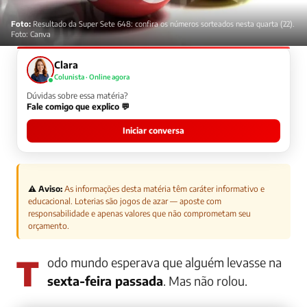
Foto:
Resultado da Super Sete 648: confira os números sorteados nesta quarta (22).
Foto: Canva
Clara
Colunista · Online agora
Dúvidas sobre essa matéria?
Fale comigo que explico 💬
Iniciar conversa
⚠️ Aviso:
As informações desta matéria têm caráter informativo e
educacional. Loterias são jogos de azar — aposte com
responsabilidade e apenas valores que não comprometam seu
orçamento.
Todo mundo esperava que alguém levasse na
sexta-feira passada
. Mas não rolou.