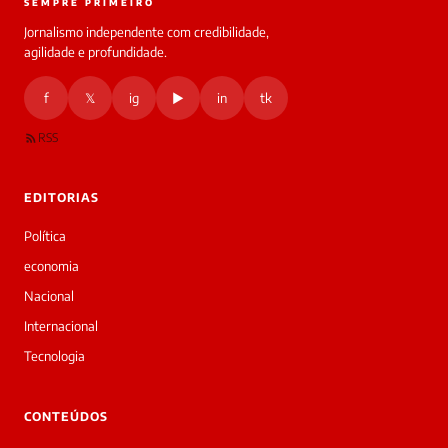
SEMPRE PRIMEIRO
Jornalismo independente com credibilidade,
HOJE
agilidade e profundidade.
🔒 As
nsagens
f
𝕏
ig
▶
in
tk
desta
onversa
são
RSS
rivadas
tre você
 Laura.
EDITORIAS
Laura
Oi!
Política
👋
economia
Bom
dia!
Nacional
Sou
Internacional
a
Laura,
Tecnologia
daqui
do
▷
CONTEÚDOS
Diário