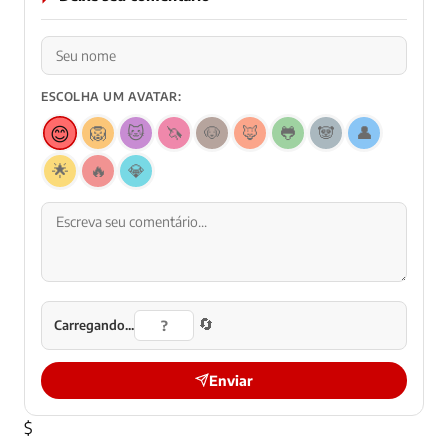
ESCOLHA UM AVATAR:
😊
🦁
🐱
🦄
🐶
🦊
🐸
🐼
👤
🌟
🔥
💎
🔄
Carregando...
Enviar
$