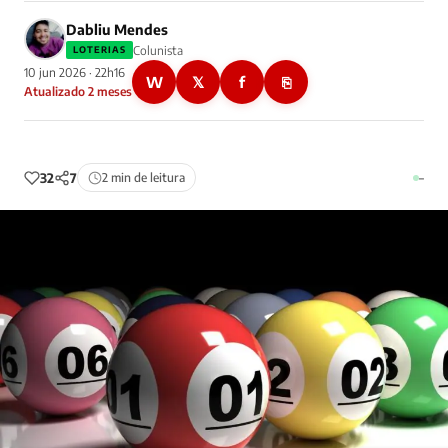
Dabliu Mendes
Colunista
LOTERIAS
10 jun 2026 · 22h16
W
𝕏
f
⎘
Atualizado 2 meses
32
7
2 min de leitura
–