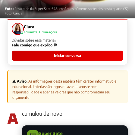
Foto:
Resultado da Super Sete 648: confira os números sorteados nesta quarta (22).
Foto: Canva
Clara
Colunista · Online agora
Dúvidas sobre essa matéria?
Fale comigo que explico 💬
Iniciar conversa
⚠️ Aviso:
As informações desta matéria têm caráter informativo e
educacional. Loterias são jogos de azar — aposte com
responsabilidade e apenas valores que não comprometam seu
orçamento.
Acumulou de novo.
Super Sete