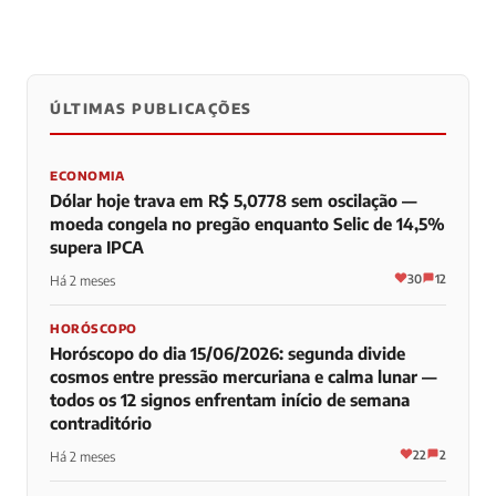
ÚLTIMAS PUBLICAÇÕES
0
0
0
ECONOMIA
Dólar hoje trava em R$ 5,0778 sem oscilação —
moeda congela no pregão enquanto Selic de 14,5%
supera IPCA
30
12
Há 2 meses
HORÓSCOPO
Horóscopo do dia 15/06/2026: segunda divide
cosmos entre pressão mercuriana e calma lunar —
todos os 12 signos enfrentam início de semana
contraditório
22
2
Há 2 meses