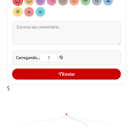
😊
🦁
🐱
🦄
🐶
🦊
🐸
🐼
👤
🌟
🔥
💎
🔄
Carregando...
Enviar
$