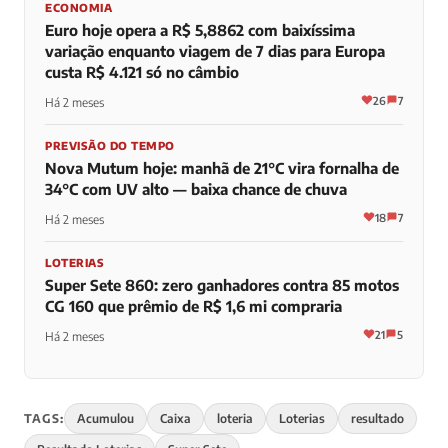
ECONOMIA
Euro hoje opera a R$ 5,8862 com baixíssima
variação enquanto viagem de 7 dias para Europa
custa R$ 4.121 só no câmbio
26
7
Há 2 meses
PREVISÃO DO TEMPO
Nova Mutum hoje: manhã de 21°C vira fornalha de
34°C com UV alto — baixa chance de chuva
18
7
Há 2 meses
LOTERIAS
Super Sete 860: zero ganhadores contra 85 motos
CG 160 que prêmio de R$ 1,6 mi compraria
21
5
Há 2 meses
TAGS:
Acumulou
Caixa
loteria
Loterias
resultado