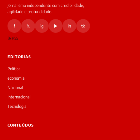
Jornalismo independente com credibilidade,
HOJE
agilidade e profundidade.
🔒 As
nsagens
f
𝕏
ig
▶
in
tk
desta
onversa
são
RSS
rivadas
tre você
 Laura.
EDITORIAS
Laura
Oi!
Política
👋
economia
Bom
dia!
Nacional
Sou
Internacional
a
Laura,
Tecnologia
daqui
do
▷
CONTEÚDOS
Diário
SP.