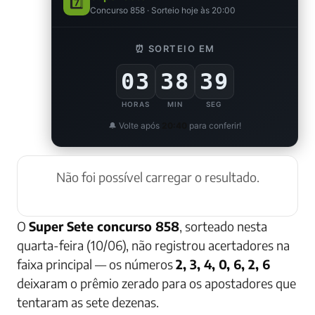
7️⃣
Concurso 858 · Sorteio hoje às 20:00
⏰ SORTEIO EM
03
38
38
HORAS
MIN
SEG
🔔 Volte após
20:40
para conferir!
Não foi possível carregar o resultado.
O
Super Sete concurso 858
, sorteado nesta
quarta-feira (10/06), não registrou acertadores na
faixa principal — os números
2, 3, 4, 0, 6, 2, 6
deixaram o prêmio zerado para os apostadores que
tentaram as sete dezenas.