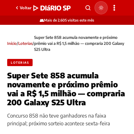
▷ DIáRIO SP
Voltar
👥
Mais de 2.605 visitas este mês
Super Sete 858 acumula novamente e próximo
Início
/
Loterias
/
prêmio vai a R$ 1,5 milhão — compraria 200 Galaxy
S25 Ultra
LOTERIAS
Super Sete 858 acumula
novamente e próximo prêmio
vai a R$ 1,5 milhão — compraria
200 Galaxy S25 Ultra
Concurso 858 não teve ganhadores na faixa
principal; próximo sorteio acontece sexta-feira