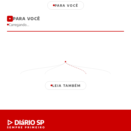
PARA VOCÊ
PARA VOCÊ
✦
Carregando...
LEIA TAMBÉM
Laura
▷ DIáRIO SP
online
SEMPRE PRIMEIRO