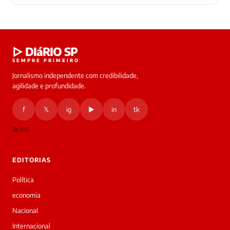
Laura
▷ DIáRIO SP
online
SEMPRE PRIMEIRO
Jornalismo independente com credibilidade,
HOJE
agilidade e profundidade.
🔒 As
nsagens
f
𝕏
ig
▶
in
tk
desta
onversa
são
RSS
rivadas
tre você
 Laura.
EDITORIAS
Laura
Oi!
Política
👋
economia
Boa
tarde!
Nacional
Sou
Internacional