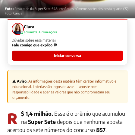
Foto:
Resultado da Super Sete 648: confira os números sorteados nesta quarta (22).
Foto: Canva
Clara
Colunista · Online agora
Dúvidas sobre essa matéria?
Fale comigo que explico 💬
Iniciar conversa
⚠️ Aviso:
As informações desta matéria têm caráter informativo e
educacional. Loterias são jogos de azar — aposte com
responsabilidade e apenas valores que não comprometam seu
orçamento.
R$ 1,4 milhão.
Esse é o prêmio que acumulou
na
Super Sete
depois que nenhuma aposta
acertou os sete números do concurso
857
.