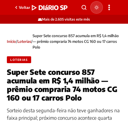
▷ DIáRIO SP
Voltar
👥
Mais de 2.605 visitas este mês
Super Sete concurso 857 acumula em R$ 1,4 milhão
Início
/
Loterias
/
— prêmio compraria 74 motos CG 160 ou 17 carros
Polo
LOTERIAS
Super Sete concurso 857
acumula em R$ 1,4 milhão —
prêmio compraria 74 motos CG
160 ou 17 carros Polo
Sorteio desta segunda-feira não teve ganhadores na
faixa principal; próximo concurso acontece quarta