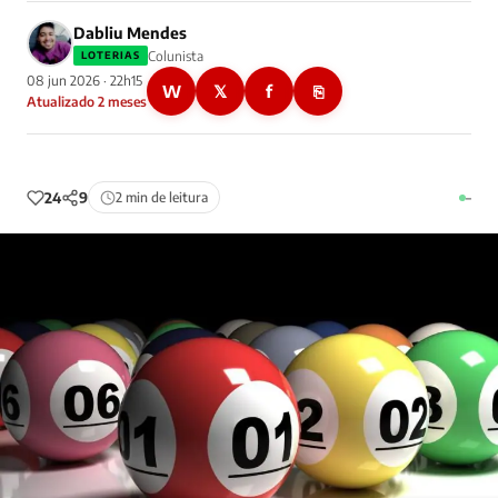
Dabliu Mendes
Colunista
LOTERIAS
08 jun 2026 · 22h15
W
𝕏
f
⎘
Atualizado 2 meses
24
9
2 min de leitura
–