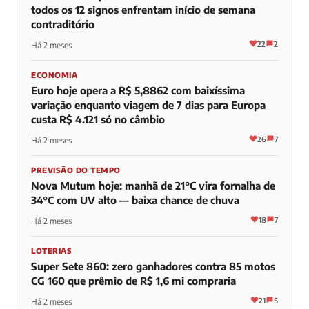
todos os 12 signos enfrentam início de semana
contraditório
22
2
Há 2 meses
ECONOMIA
Euro hoje opera a R$ 5,8862 com baixíssima
variação enquanto viagem de 7 dias para Europa
custa R$ 4.121 só no câmbio
26
7
Há 2 meses
PREVISÃO DO TEMPO
Nova Mutum hoje: manhã de 21°C vira fornalha de
34°C com UV alto — baixa chance de chuva
18
7
Há 2 meses
LOTERIAS
Super Sete 860: zero ganhadores contra 85 motos
CG 160 que prêmio de R$ 1,6 mi compraria
21
5
Há 2 meses