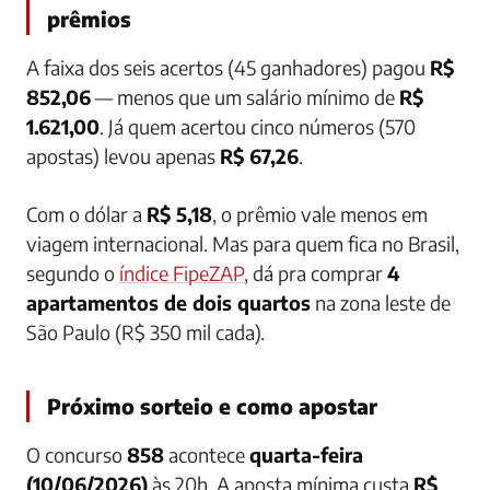
prêmios
A faixa dos seis acertos (45 ganhadores) pagou
R$
852,06
— menos que um salário mínimo de
R$
1.621,00
. Já quem acertou cinco números (570
apostas) levou apenas
R$ 67,26
.
Com o dólar a
R$ 5,18
, o prêmio vale menos em
viagem internacional. Mas para quem fica no Brasil,
segundo o
índice FipeZAP
, dá pra comprar
4
apartamentos de dois quartos
na zona leste de
São Paulo (R$ 350 mil cada).
Próximo sorteio e como apostar
O concurso
858
acontece
quarta-feira
(10/06/2026)
às 20h. A aposta mínima custa
R$