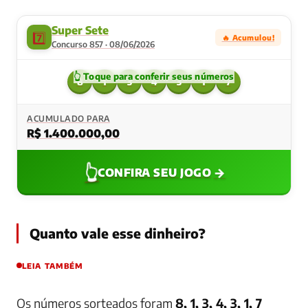
Super Sete
7️⃣
🔥 Acumulou!
Concurso 857 · 08/06/2026
8
1
3
4
3
1
7
ACUMULADO PARA
R$ 1.400.000,00
👆
→
CONFIRA SEU JOGO
Quanto vale esse dinheiro?
LEIA TAMBÉM
Os números sorteados foram
8, 1, 3, 4, 3, 1, 7