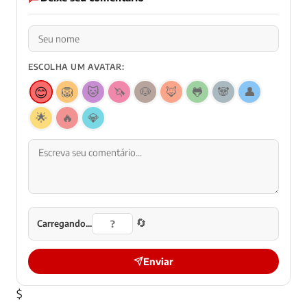
ESCOLHA UM AVATAR:
😊
🦁
🐱
🦄
🐶
🦊
🐸
🐼
👤
🌟
🔥
💎
🔄
Carregando...
Enviar
$