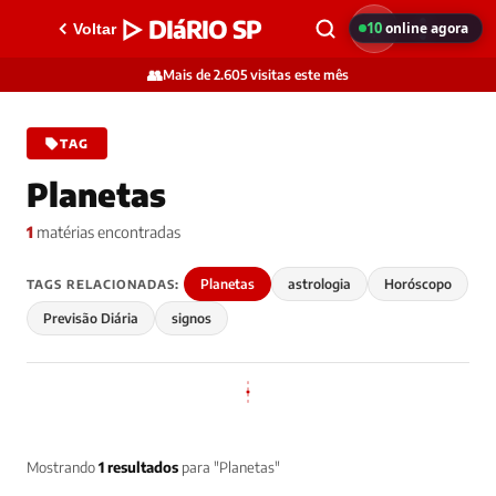
▷ DIáRIO SP
10
online agora
Voltar
👥
Mais de 2.605 visitas este mês
TAG
Planetas
1
matérias encontradas
Planetas
astrologia
Horóscopo
TAGS RELACIONADAS:
Previsão Diária
signos
Mostrando
1 resultados
para "Planetas"