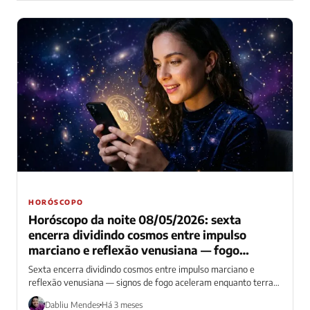
HORÓSCOPO
Horóscopo da noite 08/05/2026: sexta
encerra dividindo cosmos entre impulso
marciano e reflexão venusiana — fogo
acelera enquanto terra pondera
Sexta encerra dividindo cosmos entre impulso marciano e
reflexão venusiana — signos de fogo aceleram enquanto terra
pondera em noite de energia...
Dabliu Mendes
Há 3 meses