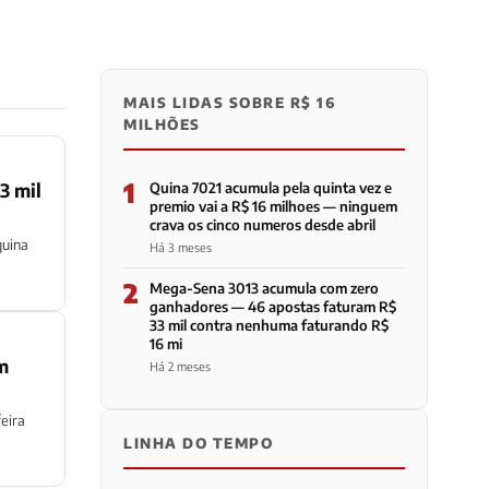
MAIS LIDAS SOBRE R$ 16
MILHÕES
1
3 mil
Quina 7021 acumula pela quinta vez e
premio vai a R$ 16 milhoes — ninguem
crava os cinco numeros desde abril
quina
Há 3 meses
2
Mega-Sena 3013 acumula com zero
ganhadores — 46 apostas faturam R$
33 mil contra nenhuma faturando R$
16 mi
m
Há 2 meses
eira
LINHA DO TEMPO