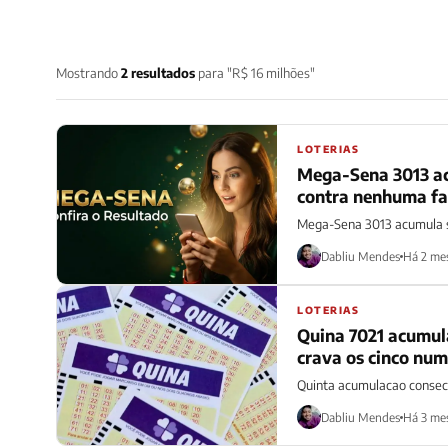
Mostrando
2 resultados
para "R$ 16 milhões"
LOTERIAS
Mega-Sena 3013 ac
contra nenhuma fa
Mega-Sena 3013 acumula s
Dabliu Mendes
Há 2 me
LOTERIAS
Quina 7021 acumula
crava os cinco num
Quinta acumulacao consecu
Dabliu Mendes
Há 3 me