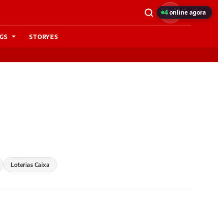
4
online agora
GS
STORYES
Loterias Caixa