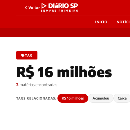
▷ DIáRIO SP
Voltar
SEMPRE PRIMEIRO
INICIO
NOTÍC
TAG
R$ 16 milhões
2
matérias encontradas
R$ 16 milhões
Acumulou
Caixa
TAGS RELACIONADAS: