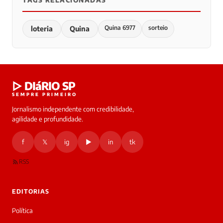
TAGS RELACIONADAS
Quina 6977
sorteio
loteria
Quina
▷ DIáRIO SP
SEMPRE PRIMEIRO
Jornalismo independente com credibilidade,
agilidade e profundidade.
f
𝕏
ig
▶
in
tk
RSS
EDITORIAS
Política