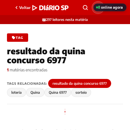
▷ DIáRIO SP
8
online agora
Voltar
📖
297 leitores nesta matéria
TAG
resultado da quina
concurso 6977
1
matérias encontradas
resultado da quina concurso 6977
TAGS RELACIONADAS:
loteria
Quina
Quina 6977
sorteio