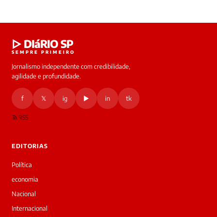
Laura
▷ DIáRIO SP
online
SEMPRE PRIMEIRO
Jornalismo independente com credibilidade,
HOJE
agilidade e profundidade.
🔒 As
nsagens
f
𝕏
ig
▶
in
tk
desta
onversa
são
RSS
rivadas
tre você
 Laura.
EDITORIAS
Laura
Oi!
Política
👋
economia
Boa
tarde!
Nacional
Sou
Internacional
a