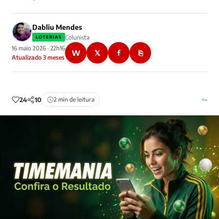
Dabliu Mendes
Colunista
LOTERIAS
16 maio 2026 · 22h16
W
𝕏
f
⎘
Atualizado 3 meses
24
10
2 min de leitura
–