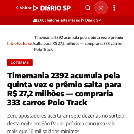
▷ DIáRIO SP
Voltar
👥
2.605 leitores este mês no ▷ Diário SP
Timemania 2392 acumula pela quinta vez e prêmio
Início
/
Loterias
/
salta para R$ 27,2 milhões — compraria 333 carros
Polo Track
LOTERIAS
Timemania 2392 acumula pela
quinta vez e prêmio salta para
R$ 27,2 milhões — compraria
333 carros Polo Track
Zero apostadores acertaram sete dezenas no sorteio
desta noite em São Paulo; próximo concurso vale
mais que 16 mil salários mínimos