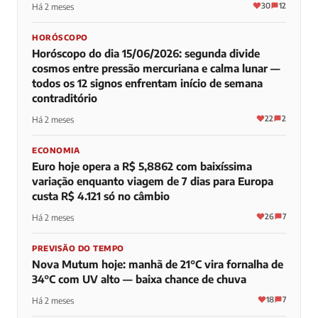
30
12
Há 2 meses
HORÓSCOPO
Horóscopo do dia 15/06/2026: segunda divide
cosmos entre pressão mercuriana e calma lunar —
todos os 12 signos enfrentam início de semana
contraditório
22
2
Há 2 meses
ECONOMIA
Euro hoje opera a R$ 5,8862 com baixíssima
variação enquanto viagem de 7 dias para Europa
custa R$ 4.121 só no câmbio
26
7
Há 2 meses
PREVISÃO DO TEMPO
Nova Mutum hoje: manhã de 21°C vira fornalha de
34°C com UV alto — baixa chance de chuva
18
7
Há 2 meses