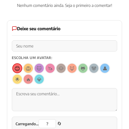
Nenhum comentário ainda. Seja o primeiro a comentar!
Deixe seu comentário
ESCOLHA UM AVATAR:
😊
🦁
🐱
🦄
🐶
🦊
🐸
🐼
👤
🌟
🔥
💎
🔄
Carregando...