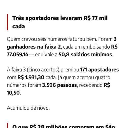
Três apostadores levaram R$ 77 mil
cada
Quem cravou seis números faturou bem. Foram
3
ganhadores na faixa 2
, cada um embolsando
R$
77.059,14
— equivale a
50,8 salários mínimos
.
A faixa 3 (cinco acertos) premiou
171 apostadores
com
R$ 1.931,30
cada. Já quem acertou quatro
números foram
3.596 pessoas
, recebendo
R$
10,50
.
Acumulou de novo.
O que R$ 28 milhões compram em São