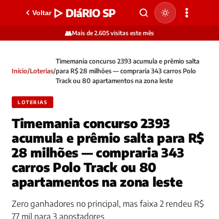
▷ DIáRIO SP
Voltar
👥
Mais de 2.605 visitas este mês
Timemania concurso 2393 acumula e prêmio salta
Início
/
Loterias
/
para R$ 28 milhões — compraria 343 carros Polo
Track ou 80 apartamentos na zona leste
LOTERIAS
Timemania concurso 2393
acumula e prêmio salta para R$
28 milhões — compraria 343
carros Polo Track ou 80
apartamentos na zona leste
Zero ganhadores no principal, mas faixa 2 rendeu R$
77 mil para 3 apostadores