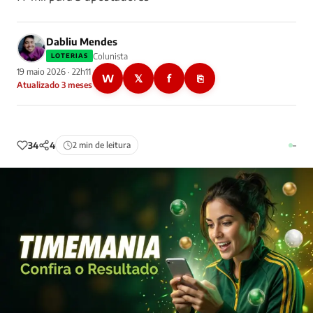
Dabliu Mendes
Colunista
LOTERIAS
19 maio 2026 · 22h11
W
𝕏
f
⎘
Atualizado 3 meses
34
4
2 min de leitura
–