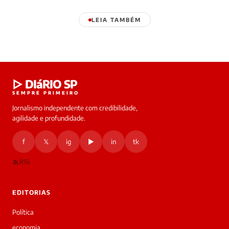
LEIA TAMBÉM
Laura
▷ DIáRIO SP
online
SEMPRE PRIMEIRO
Jornalismo independente com credibilidade,
HOJE
agilidade e profundidade.
🔒 As
nsagens
f
𝕏
ig
▶
in
tk
desta
onversa
são
RSS
rivadas
tre você
 Laura.
EDITORIAS
Laura
Oi!
Política
👋
economia