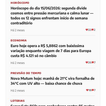
HORÓSCOPO
Horóscopo do dia 15/06/2026: segunda divide
cosmos entre pressão mercuriana e calma lunar —
todos os 12 signos enfrentam início de semana
contraditório
22
2
Há 2 meses
ECONOMIA
Euro hoje opera a R$ 5,8862 com baixíssima
variação enquanto viagem de 7 dias para Europa
custa R$ 4.121 só no câmbio
26
7
Há 2 meses
PREVISÃO DO TEMPO
Nova Mutum hoje: manhã de 21°C vira fornalha de
34°C com UV alto — baixa chance de chuva
18
7
Há 2 meses
LOTERIAS