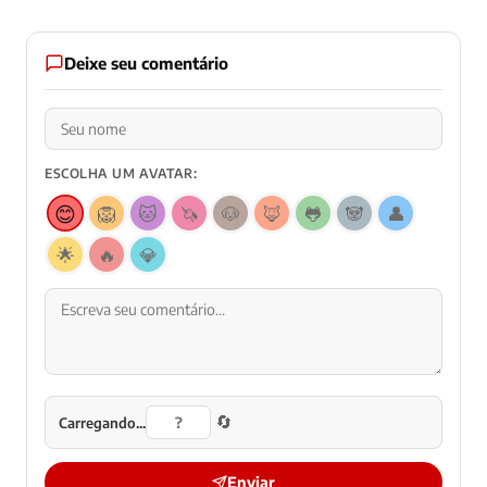
Deixe seu comentário
ESCOLHA UM AVATAR:
😊
🦁
🐱
🦄
🐶
🦊
🐸
🐼
👤
🌟
🔥
💎
🔄
Carregando...
Enviar