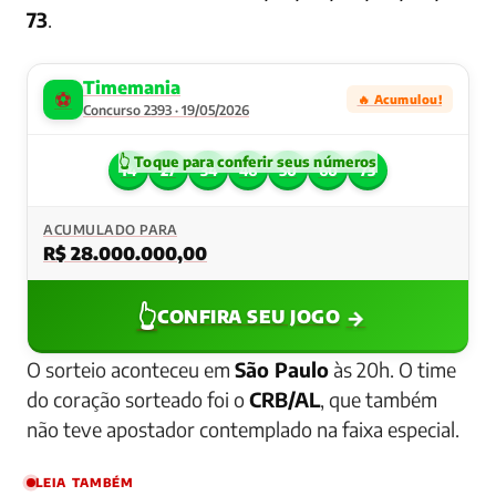
73
.
Timemania
⚽
🔥 Acumulou!
Concurso 2393 · 19/05/2026
14
27
34
46
50
60
73
ACUMULADO PARA
R$ 28.000.000,00
👆
→
CONFIRA SEU JOGO
O sorteio aconteceu em
São Paulo
às 20h. O time
do coração sorteado foi o
CRB/AL
, que também
não teve apostador contemplado na faixa especial.
LEIA TAMBÉM