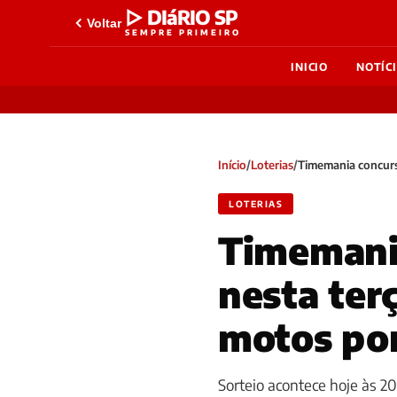
▷ DIáRIO SP
Voltar
SEMPRE PRIMEIRO
INICIO
NOTÍC
Início
/
Loterias
/
Timemania concurs
LOTERIAS
Timemania
nesta ter
motos po
Sorteio acontece hoje às 2