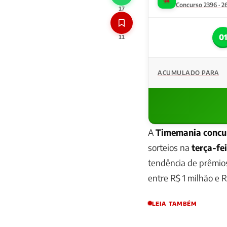
Concurso 2396 · 2
17
0
11
ACUMULADO PARA
A
Timemania concu
sorteios na
terça-fe
tendência de prêmio
entre R$ 1 milhão e R
LEIA TAMBÉM