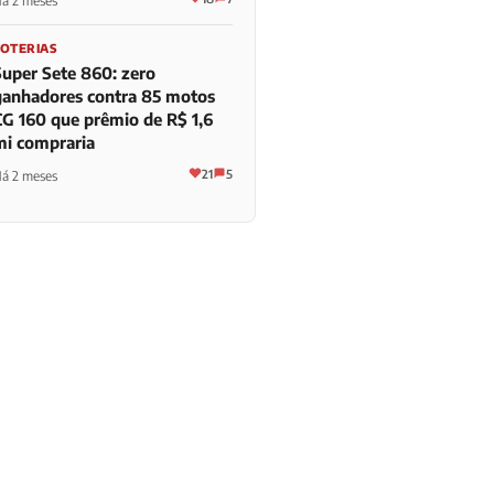
á 2 meses
LOTERIAS
Super Sete 860: zero
ganhadores contra 85 motos
CG 160 que prêmio de R$ 1,6
mi compraria
21
5
á 2 meses