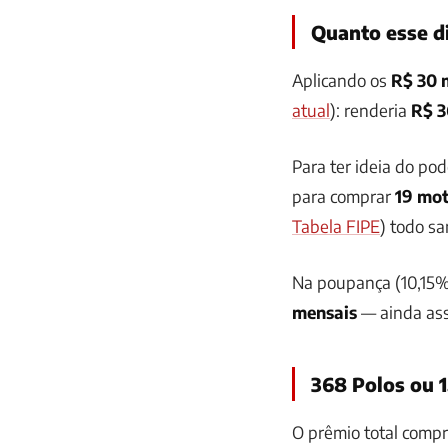
Quanto esse d
Aplicando os
R$ 30 
atual
): renderia
R$ 3
Para ter ideia do po
para comprar
19 mo
Tabela FIPE
) todo sa
Na poupança (10,15%
mensais
— ainda ass
368 Polos ou 
O prêmio total comp