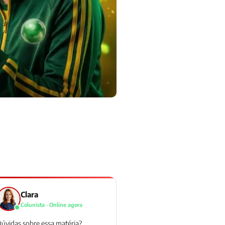
Clara
Colunista · Online agora
úvidas sobre essa matéria?