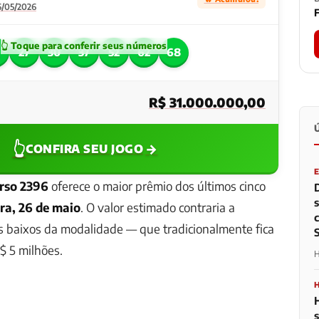
6/05/2026
F
1
27
30
37
52
62
68
R$ 31.000.000,00
👆
→
CONFIRA SEU JOGO
rso 2396
oferece o maior prêmio dos últimos cinco
ira, 26 de maio
. O valor estimado contraria a
s baixos da modalidade — que tradicionalmente fica
$ 5 milhões.
H