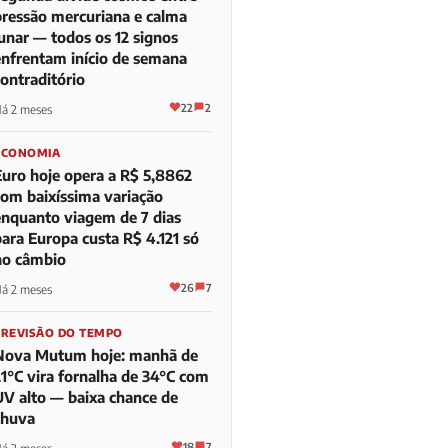
pressão mercuriana e calma
lunar — todos os 12 signos
enfrentam início de semana
contraditório
22
2
á 2 meses
ECONOMIA
Euro hoje opera a R$ 5,8862
com baixíssima variação
enquanto viagem de 7 dias
para Europa custa R$ 4.121 só
no câmbio
26
7
á 2 meses
PREVISÃO DO TEMPO
Nova Mutum hoje: manhã de
21°C vira fornalha de 34°C com
UV alto — baixa chance de
chuva
18
7