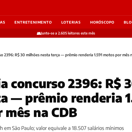
IAS
ENTRETENIMENTO
LOTERIAS
HORÓSCOPO
BLO
👥
Junte-se a 2.605 leitores este mês
o 2396: R$ 30 milhões nesta terça — prêmio renderia 1.591 motos por mês
 concurso 2396: R$ 3
ça — prêmio renderia 1
r mês na CDB
0h em São Paulo; valor equivale a 18.507 salários mínimos