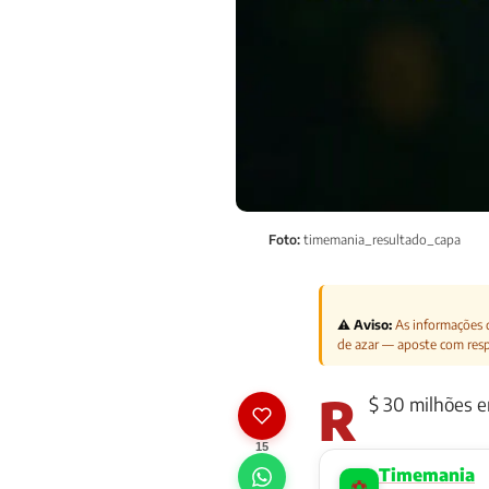
Foto:
timemania_resultado_capa
⚠️ Aviso:
As informações d
de azar — aposte com res
R
$ 30 milhões e
15
Timemania
⚽