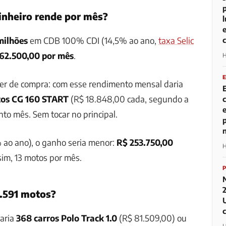
inheiro rende por mês?
milhões
em CDB 100% CDI (14,5% ao ano,
taxa Selic
62.500,00 por mês
.
H
der de compra: com esse rendimento mensal daria
tos CG 160 START
(R$ 18.848,00 cada, segundo a
nto mês. Sem tocar no principal.
 ao ano), o ganho seria menor:
R$ 253.750,00
H
im, 13 motos por mês.
1.591 motos?
raria
368 carros Polo Track 1.0
(R$ 81.509,00) ou