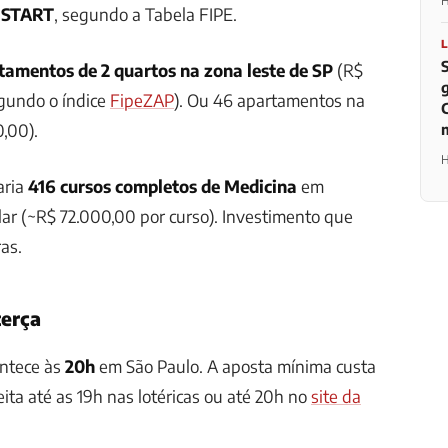
H
0 START
, segundo a Tabela FIPE.
tamentos de 2 quartos na zona leste de SP
(R$
gundo o índice
FipeZAP
). Ou 46 apartamentos na
,00).
H
aria
416 cursos completos de Medicina
em
lar (~R$ 72.000,00 por curso). Investimento que
as.
terça
ntece às
20h
em São Paulo. A aposta mínima custa
eita até as 19h nas lotéricas ou até 20h no
site da