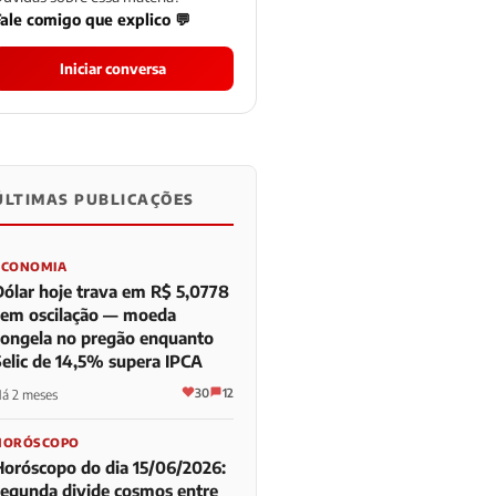
ale comigo que explico 💬
Iniciar conversa
ÚLTIMAS PUBLICAÇÕES
0
0
0
ECONOMIA
Dólar hoje trava em R$ 5,0778
sem oscilação — moeda
congela no pregão enquanto
Selic de 14,5% supera IPCA
30
12
á 2 meses
HORÓSCOPO
Horóscopo do dia 15/06/2026:
segunda divide cosmos entre