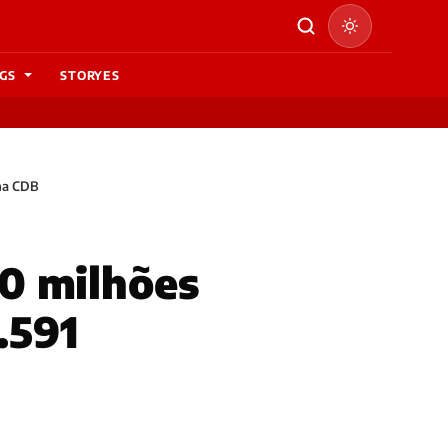
GS
STORYES
 na CDB
0 milhões
.591