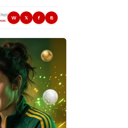
07h01
W
𝕏
f
⎘
eses