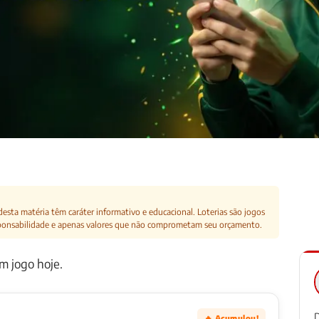
esta matéria têm caráter informativo e educacional. Loterias são jogos
ponsabilidade e apenas valores que não comprometam seu orçamento.
m jogo hoje.
D
🔥 Acumulou!