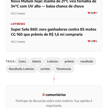
Nova Mutum hoje: manhã de 21°C vira fornalha de
34°C com UV alto — baixa chance de chuva
18
7
Há 2 meses
LOTERIAS
Super Sete 860: zero ganhadores contra 85 motos
CG 160 que prêmio de R$ 1,6 mi compraria
21
5
Há 2 meses
TAGS:
Caixa
loteria
Loterias
prêmio
resultado
Resultado Loterias
sorteio
Timemania
0
comentários
Participe da discussão sobre esta matéria. Sua opinião é
importante.