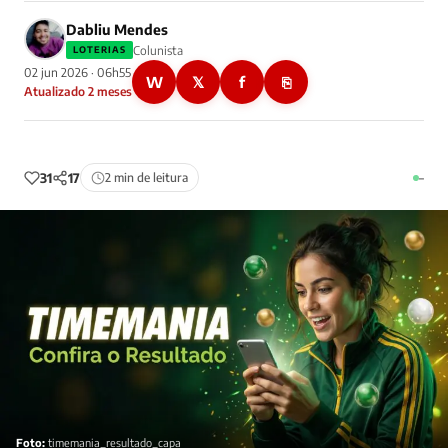
Dabliu Mendes
Colunista
LOTERIAS
02 jun 2026 · 06h55
W
𝕏
f
⎘
Atualizado 2 meses
31
17
2 min de leitura
–
Foto:
timemania_resultado_capa