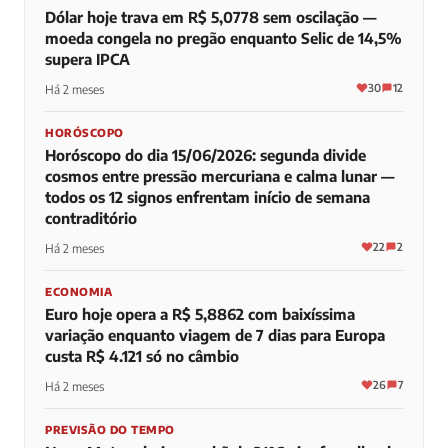
Dólar hoje trava em R$ 5,0778 sem oscilação —
moeda congela no pregão enquanto Selic de 14,5%
supera IPCA
30
12
Há 2 meses
HORÓSCOPO
Horóscopo do dia 15/06/2026: segunda divide
cosmos entre pressão mercuriana e calma lunar —
todos os 12 signos enfrentam início de semana
contraditório
22
2
Há 2 meses
ECONOMIA
Euro hoje opera a R$ 5,8862 com baixíssima
variação enquanto viagem de 7 dias para Europa
custa R$ 4.121 só no câmbio
26
7
Há 2 meses
PREVISÃO DO TEMPO