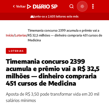
▷ DIáRIO SP
Voltar
👥
Junte-se a 2.605 leitores este mês
Timemania concurso 2399 acumula e prêmio vai a
Início
/
Loterias
/
R$ 32,5 milhões — dinheiro compraria 451 cursos de
Medicina
LOTERIAS
Timemania concurso 2399
acumula e prêmio vai a R$ 32,5
milhões — dinheiro compraria
451 cursos de Medicina
Aposta de R$ 3,50 pode transformar vida em 20 mil
salários mínimos