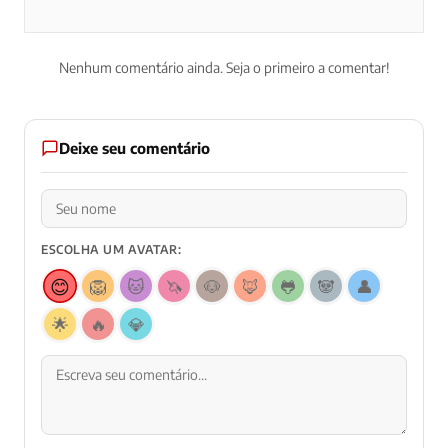
Nenhum comentário ainda. Seja o primeiro a comentar!
Deixe seu comentário
ESCOLHA UM AVATAR:
😊
🦁
🐱
🦄
🐶
🦊
🐸
🐼
👤
🌟
🔥
💎