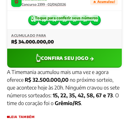
⚽
🔥 Acumulou!
Concurso 2399 · 02/06/2026
02
10
14
33
37
57
62
ACUMULADO PARA
R$ 34.000.000,00
👆
→
CONFIRA SEU JOGO
A Timemania acumulou mais uma vez e agora
oferece
R$ 32.500.000,00
no próximo sorteio,
que acontece hoje às 20h. Ninguém cravou os sete
números sorteados:
15, 22, 35, 42, 58, 67 e 73
. O
time do coração foi o
Grêmio/RS
.
LEIA TAMBÉM