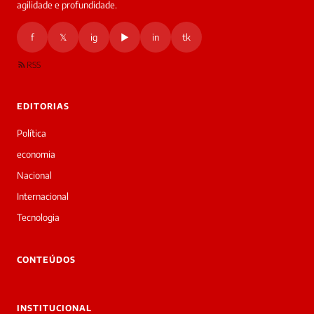
agilidade e profundidade.
🔒 As
nsagens
f
𝕏
ig
▶
in
tk
desta
onversa
são
RSS
rivadas
tre você
 Laura.
EDITORIAS
Laura
Oi!
Política
👋
economia
Bom
dia!
Nacional
Sou
Internacional
a
Laura,
Tecnologia
daqui
do
▷
CONTEÚDOS
Diário
SP.
O
INSTITUCIONAL