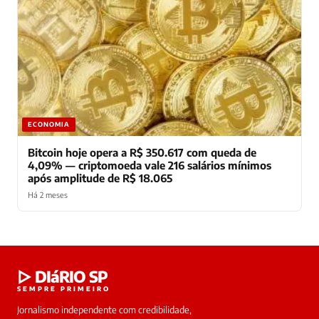
ECONOMIA
Bitcoin hoje opera a R$ 350.617 com queda de
4,09% — criptomoeda vale 216 salários mínimos
após amplitude de R$ 18.065
Há 2 meses
Laura
▷ DIáRIO SP
online
SEMPRE PRIMEIRO
Jornalismo independente com credibilidade,
HOJE