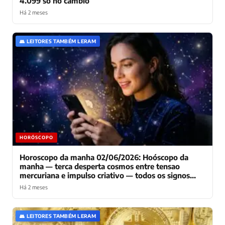
4.099 só no câmbio
Há 2 meses
👥 LEITORES TAMBÉM LERAM
HORÓSCOPO
Horoscopo da manha 02/06/2026: Hoóscopo da
manha — terca desperta cosmos entre tensao
mercuriana e impulso criativo — todos os signos
navegam dilema comunicativo
Há 2 meses
👥 LEITORES TAMBÉM LERAM