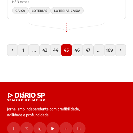
Há 3 meses
CAIXA
LOTERIAS
LOTERIAS CAIXA
1
...
43
44
45
46
47
...
109
▷ DIáRIO SP
SEMPRE PRIMEIRO
Jornalismo independente com credibilidade,
agilidade e profundidade.
f
𝕏
ig
▶
in
tk