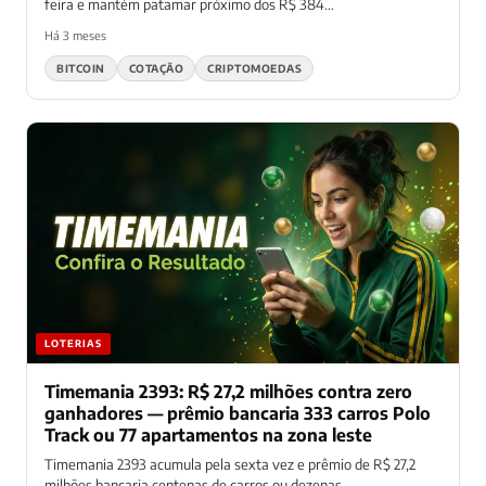
feira e mantém patamar próximo dos R$ 384...
Há 3 meses
BITCOIN
COTAÇÃO
CRIPTOMOEDAS
LOTERIAS
Timemania 2393: R$ 27,2 milhões contra zero
ganhadores — prêmio bancaria 333 carros Polo
Track ou 77 apartamentos na zona leste
Timemania 2393 acumula pela sexta vez e prêmio de R$ 27,2
milhões bancaria centenas de carros ou dezenas...