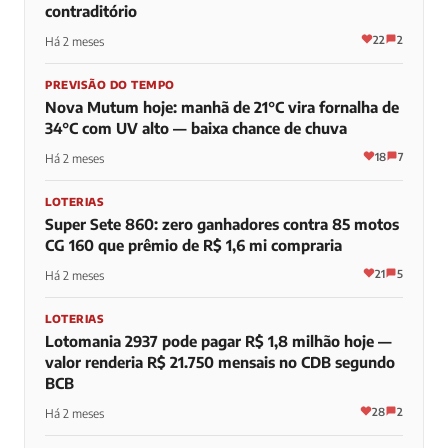
contraditório
22
2
Há 2 meses
PREVISÃO DO TEMPO
Nova Mutum hoje: manhã de 21°C vira fornalha de
34°C com UV alto — baixa chance de chuva
18
7
Há 2 meses
LOTERIAS
Super Sete 860: zero ganhadores contra 85 motos
CG 160 que prêmio de R$ 1,6 mi compraria
21
5
Há 2 meses
LOTERIAS
Lotomania 2937 pode pagar R$ 1,8 milhão hoje —
valor renderia R$ 21.750 mensais no CDB segundo
BCB
28
2
Há 2 meses