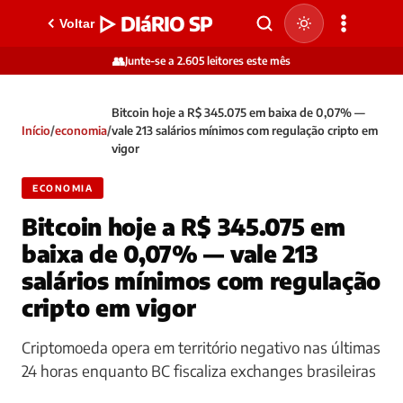
▷ DIáRIO SP
Voltar
👥
Junte-se a 2.605 leitores este mês
Bitcoin hoje a R$ 345.075 em baixa de 0,07% —
Início
/
economia
/
vale 213 salários mínimos com regulação cripto em
vigor
ECONOMIA
Bitcoin hoje a R$ 345.075 em
baixa de 0,07% — vale 213
salários mínimos com regulação
cripto em vigor
Criptomoeda opera em território negativo nas últimas
24 horas enquanto BC fiscaliza exchanges brasileiras