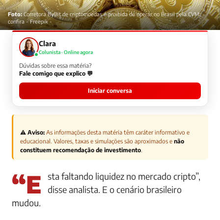
Foto:
Corretora ByBit de criptomoedas é proibida de operar no Brasil pela CVM;
confira - Freepik -
Clara
Colunista · Online agora
Dúvidas sobre essa matéria?
Fale comigo que explico 💬
Iniciar conversa
⚠️ Aviso:
As informações desta matéria têm caráter informativo e
educacional. Valores, taxas e simulações são aproximados e
não
constituem recomendação de investimento
.
“Esta faltando liquidez no mercado cripto”,
disse analista. E o cenário brasileiro
mudou.