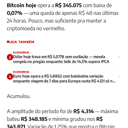
Bitcoin hoje
opera a
R$ 345.075
com baixa de
0,07%
— uma queda de apenas R$ 48 nas últimas
24 horas. Pouco, mas suficiente pra manter a
criptomoeda no vermelho.
LEIA TAMBÉM
ECONOMIA
Dólar hoje trava em R$ 5,0778 sem oscilação — moeda
2
congela no pregão enquanto Selic de 14,5% supera IPCA
ECONOMIA
Euro hoje opera a R$ 5,8862 com baixíssima variação
3
enquanto viagem de 7 dias para Europa custa R$ 4.121 só no
câmbio
Acumulou.
A amplitude do período foi de
R$ 4.314
— máxima
bateu
R$ 348.185
e mínima grudou nos
R$
343.871
. Variação de 1,25% que mostra o Bitcoin