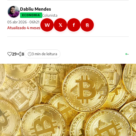
Dabliu Mendes
Colunista
ECONOMIA
05 abr 2026 · 06h21
W
𝕏
f
⎘
Atualizado 4 meses
29
8
3 min de leitura
–