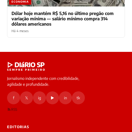
ECONOMIA
Dólar hoje mantém R$ 5,16 no último pregão com
variação mínima — salário mínimo compra 314
dólares americanos
Há 4 meses
Laura
▷ DIáRIO SP
online
SEMPRE PRIMEIRO
Jornalismo independente com credibilidade,
HOJE
agilidade e profundidade.
🔒 As
nsagens
f
𝕏
ig
▶
in
tk
desta
onversa
são
RSS
rivadas
tre você
 Laura.
EDITORIAS
Laura