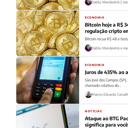
Dabliu Mendes
Há 2 me
ECONOMIA
Bitcoin hoje a R$ 
regulação cripto e
Bitcoin recua R$ 48 e testa
Dabliu Mendes
Há 4 me
ECONOMIA
Juros de 435% ao an
São José dos Campos (SP),
chamado rotativo do...
Marcos Eduardo Carval
NOTÍCIAS
Ataque ao BTG Pact
significa para você