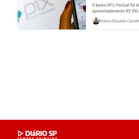
O banco BTG Pactual foi a
aproximadamente R$ 100..
Marcos Eduardo Carval
▷ DIáRIO SP
SEMPRE PRIMEIRO