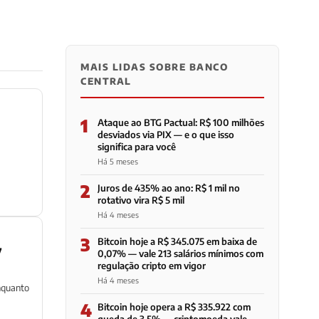
MAIS LIDAS SOBRE BANCO
CENTRAL
1
Ataque ao BTG Pactual: R$ 100 milhões
desviados via PIX — e o que isso
significa para você
Há 5 meses
2
Juros de 435% ao ano: R$ 1 mil no
rotativo vira R$ 5 mil
Há 4 meses
3
Bitcoin hoje a R$ 345.075 em baixa de
7
0,07% — vale 213 salários mínimos com
regulação cripto em vigor
Há 4 meses
enquanto
4
Bitcoin hoje opera a R$ 335.922 com