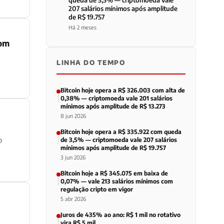
queda de 3,5% — criptomoeda vale
207 salários mínimos após amplitude
de R$ 19.757
Há 2 meses
com
LINHA DO TEMPO
Bitcoin hoje opera a R$ 326.003 com alta de
0,38% — criptomoeda vale 201 salários
mínimos após amplitude de R$ 13.273
8 jun 2026
Bitcoin hoje opera a R$ 335.922 com queda
o
de 3,5% — criptomoeda vale 207 salários
mínimos após amplitude de R$ 19.757
3 jun 2026
Bitcoin hoje a R$ 345.075 em baixa de
0,07% — vale 213 salários mínimos com
regulação cripto em vigor
5 abr 2026
Juros de 435% ao ano: R$ 1 mil no rotativo
vira R$ 5 mil