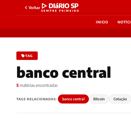
▷ DIáRIO SP
Voltar
SEMPRE PRIMEIRO
INICIO
NOTÍC
TAG
banco central
5
matérias encontradas
banco central
Bitcoin
Cotação
TAGS RELACIONADAS: