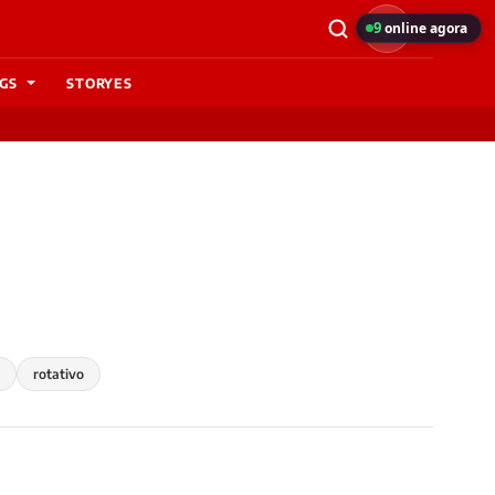
9
online agora
GS
STORYES
rotativo