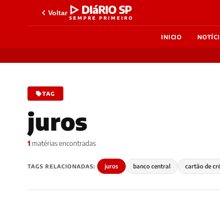
▷ DIáRIO SP
Voltar
SEMPRE PRIMEIRO
INICIO
NOTÍC
TAG
juros
1
matérias encontradas
juros
banco central
cartão de cr
TAGS RELACIONADAS: