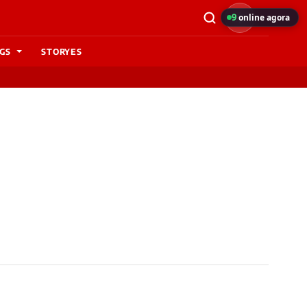
9
online agora
GS
STORYES