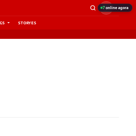
7
online agora
GS
STORYES