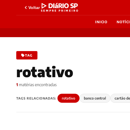
▷ DIáRIO SP
Voltar
SEMPRE PRIMEIRO
INICIO
NOTÍC
TAG
rotativo
1
matérias encontradas
rotativo
banco central
cartão de
TAGS RELACIONADAS: