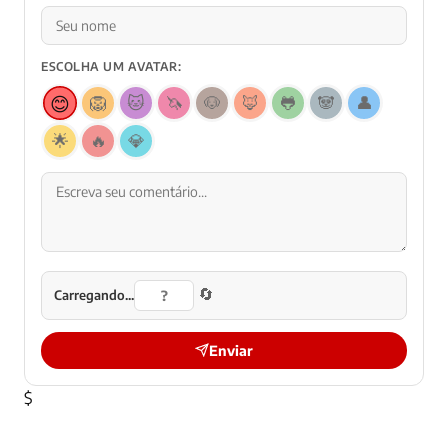
ESCOLHA UM AVATAR:
😊
🦁
🐱
🦄
🐶
🦊
🐸
🐼
👤
🌟
🔥
💎
🔄
Carregando...
Enviar
$