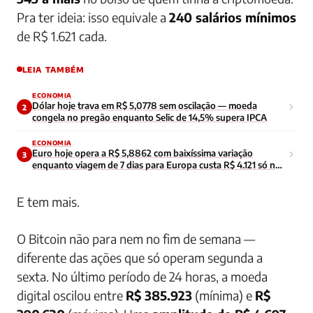
Pra ter ideia: isso equivale a
240 salários mínimos
de R$ 1.621 cada.
LEIA TAMBÉM
ECONOMIA
Dólar hoje trava em R$ 5,0778 sem oscilação — moeda
2
congela no pregão enquanto Selic de 14,5% supera IPCA
ECONOMIA
Euro hoje opera a R$ 5,8862 com baixíssima variação
3
enquanto viagem de 7 dias para Europa custa R$ 4.121 só no
câmbio
E tem mais.
O Bitcoin não para nem no fim de semana —
diferente das ações que só operam segunda a
sexta. No último período de 24 horas, a moeda
digital oscilou entre
R$ 385.923
(mínima) e
R$