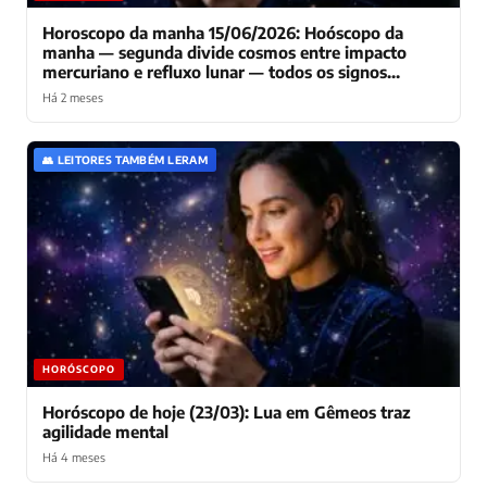
Horoscopo da manha 15/06/2026: Hoóscopo da
manha — segunda divide cosmos entre impacto
mercuriano e refluxo lunar — todos os signos
navegam energia contraditoria no inicio da semana
Há 2 meses
👥 LEITORES TAMBÉM LERAM
HORÓSCOPO
Horóscopo de hoje (23/03): Lua em Gêmeos traz
agilidade mental
Há 4 meses