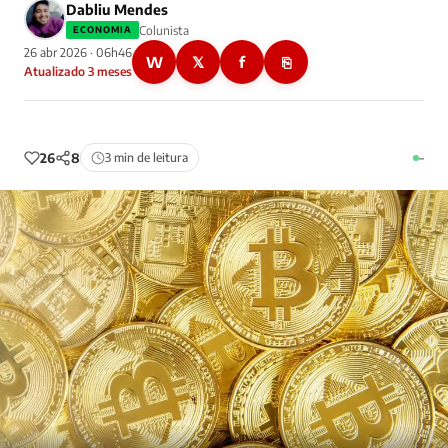
Dabliu Mendes
Colunista
ECONOMIA
26 abr 2026 · 06h46
W
𝕏
f
⎘
Atualizado 3 meses
26
8
3 min de leitura
–