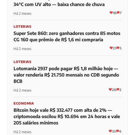
34°C com UV alto — baixa chance de chuva
18
7
Há 2 meses
LOTERIAS
Super Sete 860: zero ganhadores contra 85 motos
CG 160 que prêmio de R$ 1,6 mi compraria
21
5
Há 2 meses
LOTERIAS
Lotomania 2937 pode pagar R$ 1,8 milhão hoje —
valor renderia R$ 21.750 mensais no CDB segundo
BCB
28
2
Há 2 meses
ECONOMIA
Bitcoin hoje vale R$ 332.477 com alta de 2% —
criptomoeda oscilou R$ 10.694 em 24 horas e vale
205 salários mínimos
33
6
Há 2 meses