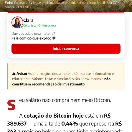
Foto:
Corretora ByBit de criptomoedas é proibida de operar no Brasil pela CVM;
confira - Freepik -
Clara
Colunista · Online agora
Dúvidas sobre essa matéria?
Fale comigo que explico 💬
Iniciar conversa
⚠️ Aviso:
As informações desta matéria têm caráter informativo e
educacional. Valores, taxas e simulações são aproximados e
não
constituem recomendação de investimento
.
Seu salário não compra nem meio Bitcoin.
A
cotação do Bitcoin hoje
está em
R$
389.637
— uma alta de
0,44%
que representa
R$
343 a mais
no bolso de quem tinha a criptomoeda.