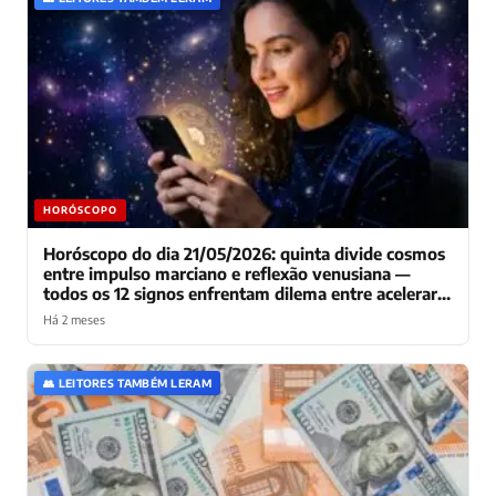
HORÓSCOPO
Horóscopo do dia 21/05/2026: quinta divide cosmos
entre impulso marciano e reflexão venusiana —
todos os 12 signos enfrentam dilema entre acelerar e
pausar
Há 2 meses
👥 LEITORES TAMBÉM LERAM