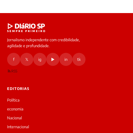
Laura
▷ DIáRIO SP
online
SEMPRE PRIMEIRO
Jornalismo independente com credibilidade,
HOJE
agilidade e profundidade.
🔒 As
nsagens
f
𝕏
ig
▶
in
tk
desta
onversa
são
RSS
rivadas
tre você
 Laura.
EDITORIAS
Laura
Oi!
Política
👋
economia
Bom
dia!
Nacional
Sou
Internacional
a