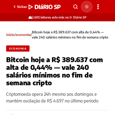
▷ DIáRIO SP
Voltar
👥
2.605 leitores este mês no ▷ Diário SP
Bitcoin hoje a R$ 389.637 com alta de 0,44% —
Início
/
economia
/
vale 240 salários mínimos no fim de semana cripto
ECONOMIA
Bitcoin hoje a R$ 389.637 com
alta de 0,44% — vale 240
salários mínimos no fim de
semana cripto
Criptomoeda opera 24h mesmo aos domingos e
mantém oscilação de R$ 4.697 no último período