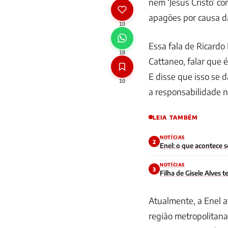
nem ‘Jesus Cristo’ c
apagões por causa d
10
Essa fala de Ricard
18
Cattaneo, falar que é
E disse que isso se 
10
a responsabilidade n
LEIA TAMBÉM
NOTÍCIAS
2
Enel: o que acontece 
NOTÍCIAS
3
Filha de Gisele Alves
Atualmente, a Enel a
região metropolitana