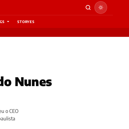
GS
STORYES
rdo Nunes
teu o CEO
paulista