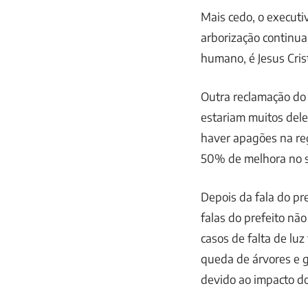
Mais cedo, o executi
arborização continua
humano, é Jesus Crist
Outra reclamação do 
estariam muitos dele
haver apagões na re
50% de melhora no se
Depois da fala do pr
falas do prefeito nã
casos de falta de lu
queda de árvores e g
devido ao impacto dos