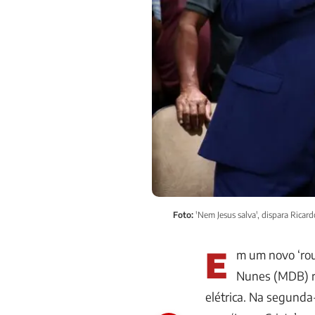
Foto:
'Nem Jesus salva', dispara Rica
E
m um novo ‘rou
Nunes (MDB) re
elétrica. Na segunda-