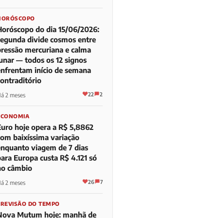
HORÓSCOPO
Horóscopo do dia 15/06/2026:
segunda divide cosmos entre
pressão mercuriana e calma
lunar — todos os 12 signos
enfrentam início de semana
contraditório
22
2
á 2 meses
ECONOMIA
Euro hoje opera a R$ 5,8862
com baixíssima variação
enquanto viagem de 7 dias
para Europa custa R$ 4.121 só
no câmbio
26
7
á 2 meses
PREVISÃO DO TEMPO
Nova Mutum hoje: manhã de