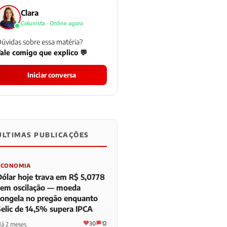
Clara
Colunista · Online agora
úvidas sobre essa matéria?
ale comigo que explico 💬
Iniciar conversa
ÚLTIMAS PUBLICAÇÕES
0
0
0
ECONOMIA
Dólar hoje trava em R$ 5,0778
sem oscilação — moeda
congela no pregão enquanto
Selic de 14,5% supera IPCA
30
12
á 2 meses