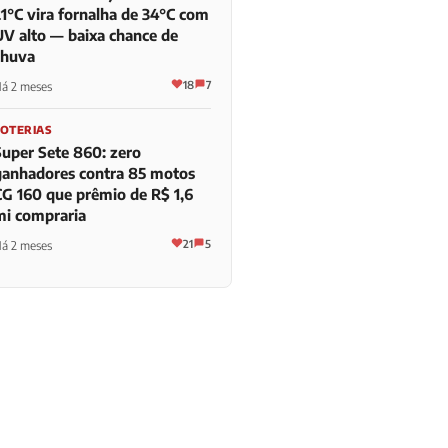
21°C vira fornalha de 34°C com
UV alto — baixa chance de
chuva
18
7
á 2 meses
LOTERIAS
Super Sete 860: zero
ganhadores contra 85 motos
CG 160 que prêmio de R$ 1,6
mi compraria
21
5
á 2 meses