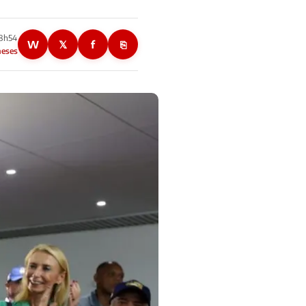
08h54
W
𝕏
f
⎘
meses