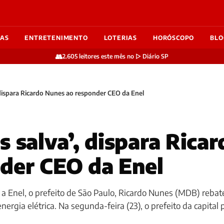
IAS
ENTRETENIMENTO
LOTERIAS
HORÓSCOPO
BLO
👥
2.605 leitores este mês no ▷ Diário SP
 dispara Ricardo Nunes ao responder CEO da Enel
s salva’, dispara Rica
der CEO da Enel
a Enel, o prefeito de São Paulo, Ricardo Nunes (MDB) reba
nergia elétrica. Na segunda-feira (23), o prefeito da capital 