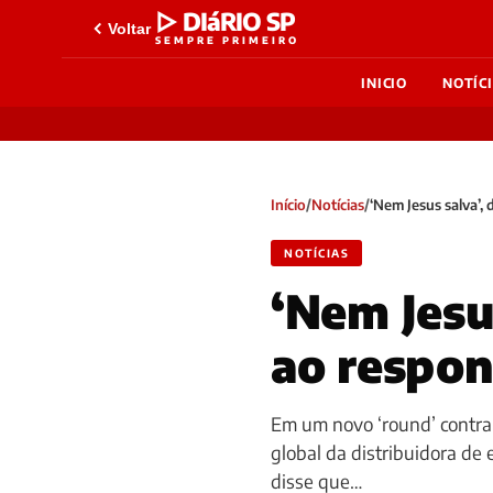
▷ DIáRIO SP
Voltar
SEMPRE PRIMEIRO
INICIO
NOTÍC
Início
/
Notícias
/
‘Nem Jesus salva’,
NOTÍCIAS
‘Nem Jesu
ao respon
Em um novo ‘round’ contra 
global da distribuidora de e
disse que…