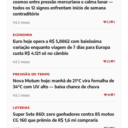
cosmos entre pressão mercuriana e calma lunar —
todos os 12 signos enfrentam início de semana
contraditório
22
2
Há 2 meses
ECONOMIA
Euro hoje opera a R$ 5,8862 com baixíssima
variação enquanto viagem de 7 dias para Europa
custa R$ 4.121 só no câmbio
26
7
Há 2 meses
PREVISÃO DO TEMPO
Nova Mutum hoje: manhã de 21°C vira fornalha de
34°C com UV alto — baixa chance de chuva
18
7
Há 2 meses
LOTERIAS
Super Sete 860: zero ganhadores contra 85 motos
CG 160 que prêmio de R$ 1,6 mi compraria