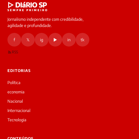
▷ DIáRIO SP
online
SEMPRE PRIMEIRO
Jornalismo independente com credibilidade,
HOJE
agilidade e profundidade.
🔒 As
nsagens
f
𝕏
ig
▶
in
tk
desta
onversa
são
RSS
rivadas
tre você
 Laura.
EDITORIAS
Laura
Oi!
Política
👋
economia
Bom
dia!
Nacional
Sou
Internacional
a
Laura,
Tecnologia
daqui
do
▷
CONTEÚDOS