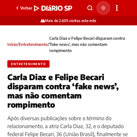
▷ DIáRIO SP
Voltar
👥
Mais de 2.605 visitas este mês
Carla Diaz e Felipe Becari disparam contra
Início
/
Entretenimento
/
‘fake news’, mas não comentam
rompimento
ENTRETENIMENTO
Carla Diaz e Felipe Becari
disparam contra ‘fake news’,
mas não comentam
rompimento
Após diversas publicações sobre o término do
relacionamento, a atriz Carla Diaz, 32, e o deputado
federal Felipe Becari, 36 (União Brasil), finalmente se