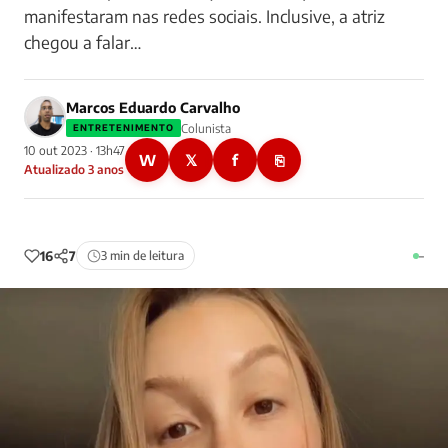
manifestaram nas redes sociais. Inclusive, a atriz
chegou a falar…
Marcos Eduardo Carvalho
Colunista
ENTRETENIMENTO
10 out 2023 · 13h47
W
𝕏
f
⎘
Atualizado 3 anos
16
7
3 min de leitura
–