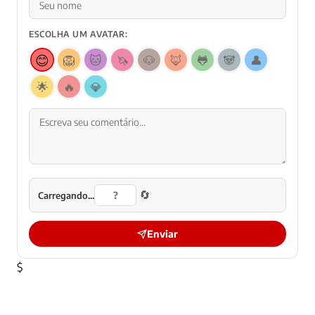
ESCOLHA UM AVATAR:
😊
🦁
🐱
🦄
🐶
🦊
🐸
🐼
👤
🌟
🔥
💎
🔄
Carregando...
Enviar
$