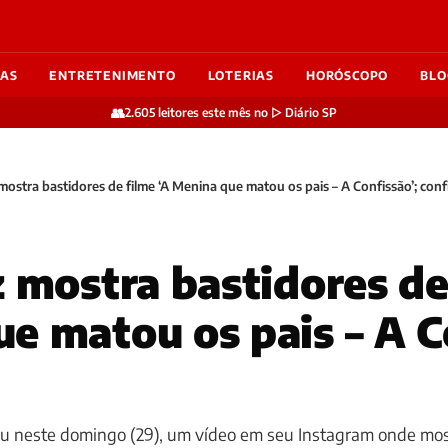
IAS
ENTRETENIMENTO
LOTERIAS
HORÓSCOPO
BLO
👥
2.605 leitores este mês no ▷ Diário SP
 mostra bastidores de filme ‘A Menina que matou os pais – A Confissão’; conf
z mostra bastidores de
e matou os pais – A C
stou neste domingo (29), um vídeo em seu Instagram onde mo