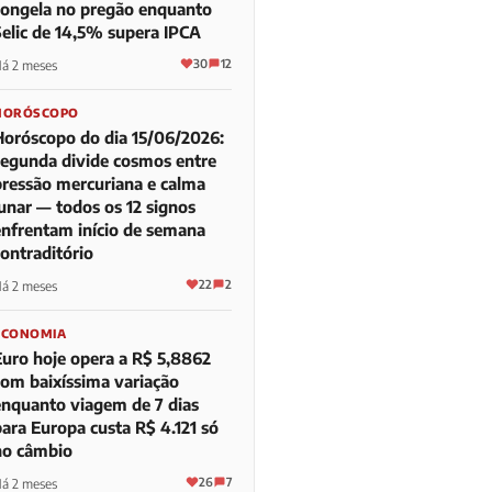
congela no pregão enquanto
Selic de 14,5% supera IPCA
30
12
á 2 meses
HORÓSCOPO
Horóscopo do dia 15/06/2026:
segunda divide cosmos entre
pressão mercuriana e calma
lunar — todos os 12 signos
enfrentam início de semana
contraditório
22
2
á 2 meses
ECONOMIA
Euro hoje opera a R$ 5,8862
com baixíssima variação
enquanto viagem de 7 dias
para Europa custa R$ 4.121 só
no câmbio
26
7
á 2 meses