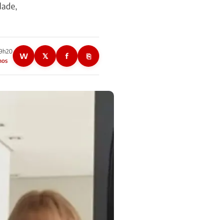
dade,
09h20
W
𝕏
f
⎘
nos