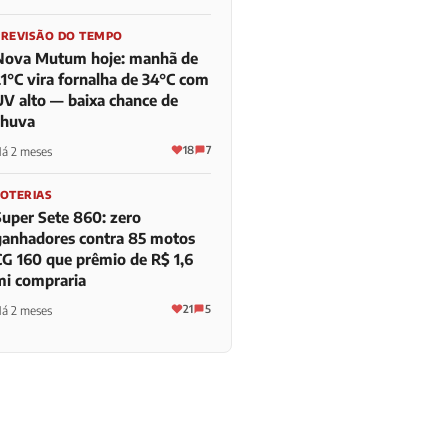
PREVISÃO DO TEMPO
Nova Mutum hoje: manhã de
21°C vira fornalha de 34°C com
UV alto — baixa chance de
chuva
18
7
á 2 meses
LOTERIAS
Super Sete 860: zero
ganhadores contra 85 motos
CG 160 que prêmio de R$ 1,6
mi compraria
21
5
á 2 meses