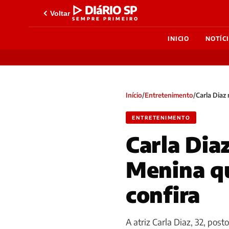
▷ DIáRIO SP
Voltar
SEMPRE PRIMEIRO
INICIO
NOTÍC
Início
/
Entretenimento
/
Carla Diaz
ENTRETENIMENTO
Carla Dia
Menina qu
confira
A atriz Carla Diaz, 32, po