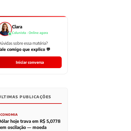
Clara
Colunista · Online agora
úvidas sobre essa matéria?
ale comigo que explico 💬
Iniciar conversa
ÚLTIMAS PUBLICAÇÕES
0
0
0
ECONOMIA
Dólar hoje trava em R$ 5,0778
sem oscilação — moeda