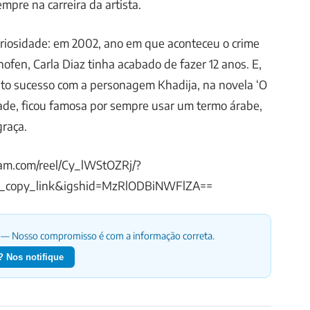
mpre na carreira da artista.
uriosidade: em 2002, ano em que aconteceu o crime
ofen, Carla Diaz tinha acabado de fazer 12 anos. E,
ito sucesso com a personagem Khadija, na novela ‘O
ade, ficou famosa por sempre usar um termo árabe,
graça.
am.com/reel/Cy_lWStOZRj/?
_copy_link&igshid=MzRlODBiNWFlZA==
— Nosso compromisso é com a informação correta.
 Nos notifique