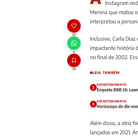
Instagram ond
Menina que matou os 
interpretou a person
12
Inclusive, Carla Diaz
impactante história
5
no final de 2002. Ess
10
LEIA TAMBÉM
ENTRETENIMENTO
2
Enquete BBB 26: Leandr
ENTRETENIMENTO
3
Horóscopo do dia reve
Além disso, a atriz f
lançados em 2021. An