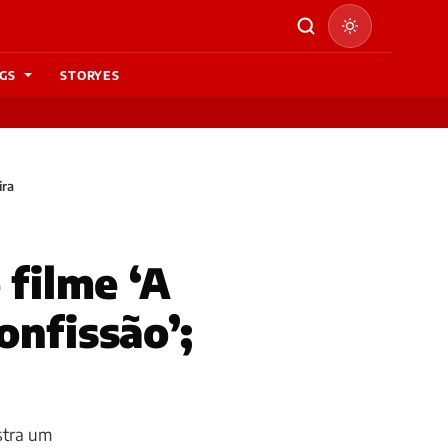
GS
STORYES
ira
 filme ‘A
onfissão’;
stra um