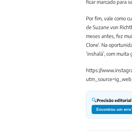
ficar marcado para se
Por fim, vale como c
de Suzane von Richth
meses antes, fez mu
Clone’. Na oportunid
‘inshalá’, com muita 
https://www.instagr
utm_source=ig_web
🔍
Precisão editorial
Encontrou um erro?