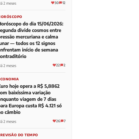
30
12
á 2 meses
HORÓSCOPO
Horóscopo do dia 15/06/2026:
segunda divide cosmos entre
pressão mercuriana e calma
lunar — todos os 12 signos
enfrentam início de semana
contraditório
22
2
á 2 meses
ECONOMIA
Euro hoje opera a R$ 5,8862
com baixíssima variação
enquanto viagem de 7 dias
para Europa custa R$ 4.121 só
no câmbio
26
7
á 2 meses
PREVISÃO DO TEMPO