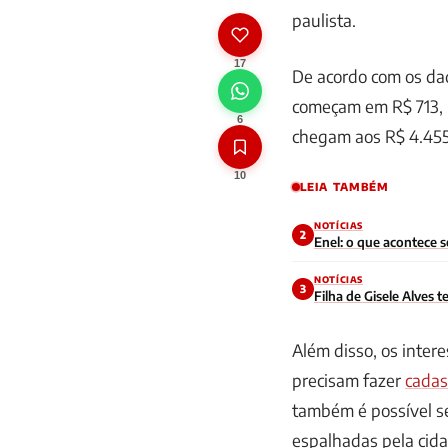
paulista.
17
De acordo com os dad
começam em R$ 713, p
6
chegam aos R$ 4.455
10
LEIA TAMBÉM
NOTÍCIAS
2
Enel: o que acontece 
NOTÍCIAS
3
Filha de Gisele Alves
Além disso, os inte
precisam fazer
cadas
também é possível s
espalhadas pela cida