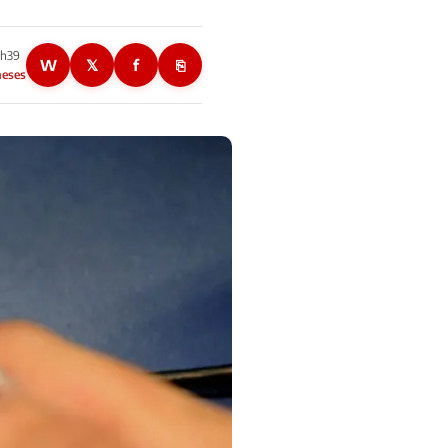
0h39
W
𝕏
f
⎘
meses