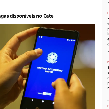
H
agas disponíveis no Cate
H
H