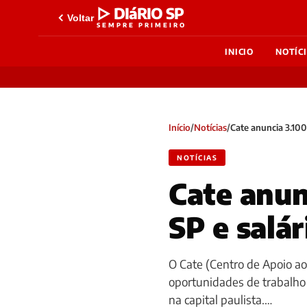
▷ DIáRIO SP
Voltar
SEMPRE PRIMEIRO
INICIO
NOTÍC
Início
/
Notícias
/
Cate anuncia 3.100
NOTÍCIAS
Cate anun
SP e salá
O Cate (Centro de Apoio a
oportunidades de trabalho
na capital paulista.…