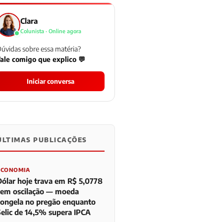
Clara
Colunista · Online agora
úvidas sobre essa matéria?
ale comigo que explico 💬
Iniciar conversa
ÚLTIMAS PUBLICAÇÕES
0
0
0
ECONOMIA
Dólar hoje trava em R$ 5,0778
sem oscilação — moeda
congela no pregão enquanto
Selic de 14,5% supera IPCA