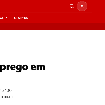
GS
STORYES
mprego em
e 3.100
em mora