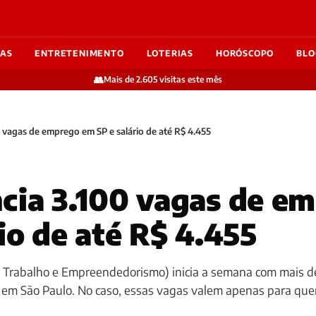
IAS
ENTRETENIMENTO
LOTERIAS
HORÓSCOPO
BLO
👥
Mais de 2.605 visitas este mês
 vagas de emprego em SP e salário de até R$ 4.455
cia 3.100 vagas de e
rio de até R$ 4.455
o Trabalho e Empreendedorismo) inicia a semana com mais d
 em São Paulo. No caso, essas vagas valem apenas para qu