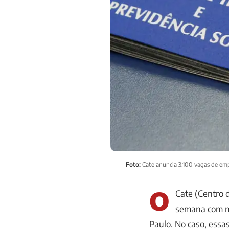
Foto:
Cate anuncia 3.100 vagas de emp
O
Cate (Centro 
semana com m
Paulo. No caso, ess