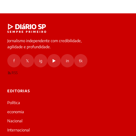
Laura
▷ DIáRIO SP
online
SEMPRE PRIMEIRO
Jornalismo independente com credibilidade,
HOJE
agilidade e profundidade.
🔒 As
nsagens
f
𝕏
ig
▶
in
tk
desta
onversa
são
RSS
rivadas
tre você
 Laura.
EDITORIAS
Laura
Oi!
Política
👋
economia
Bom
dia!
Nacional
Sou
Internacional
a