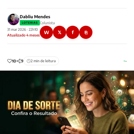
Dabliu Mendes
Colunista
LOTERIAS
31 mar 2026 · 22h10
W
𝕏
f
⎘
Atualizado 4 meses
10
9
2 min de leitura
–