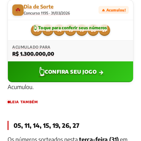
Dia de Sorte
☘️
🔥 Acumulou!
Concurso 1195 · 31/03/2026
05
11
14
15
19
26
27
ACUMULADO PARA
R$ 1.300.000,00
👆
→
CONFIRA SEU JOGO
Acumulou.
LEIA TAMBÉM
05, 11, 14, 15, 19, 26, 27
Os números sorteados nesta
terça-feira (31)
em