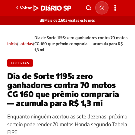
▷ DIáRIO SP
Voltar
👥
Mais de 2.605 visitas este mês
Dia de Sorte 1195: zero ganhadores contra 70 motos
Início
/
Loterias
/
CG 160 que prêmio compraria — acumula para R$
1,3 mi
LOTERIAS
Dia de Sorte 1195: zero
ganhadores contra 70 motos
CG 160 que prêmio compraria
— acumula para R$ 1,3 mi
Enquanto ninguém acertou as sete dezenas, próximo
sorteio pode render 70 motos Honda segundo Tabela
FIPE