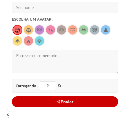
ESCOLHA UM AVATAR:
😊
🦁
🐱
🦄
🐶
🦊
🐸
🐼
👤
🌟
🔥
💎
🔄
Carregando...
Enviar
$