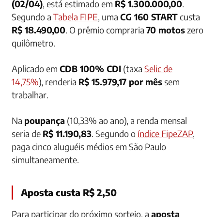
(02/04)
, está estimado em
R$ 1.300.000,00
.
Segundo a
Tabela FIPE
, uma
CG 160 START
custa
R$ 18.490,00
. O prêmio compraria
70 motos
zero
quilômetro.
Aplicado em
CDB 100% CDI
(taxa
Selic de
14,75%
), renderia
R$ 15.979,17 por mês
sem
trabalhar.
Na
poupança
(10,33% ao ano), a renda mensal
seria de
R$ 11.190,83
. Segundo o
índice FipeZAP
,
paga cinco aluguéis médios em São Paulo
simultaneamente.
Aposta custa R$ 2,50
Para participar do próximo sorteio, a
aposta