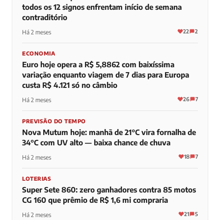
todos os 12 signos enfrentam início de semana
contraditório
22
2
Há 2 meses
ECONOMIA
Euro hoje opera a R$ 5,8862 com baixíssima
variação enquanto viagem de 7 dias para Europa
custa R$ 4.121 só no câmbio
26
7
Há 2 meses
PREVISÃO DO TEMPO
Nova Mutum hoje: manhã de 21°C vira fornalha de
34°C com UV alto — baixa chance de chuva
18
7
Há 2 meses
LOTERIAS
Super Sete 860: zero ganhadores contra 85 motos
CG 160 que prêmio de R$ 1,6 mi compraria
21
5
Há 2 meses