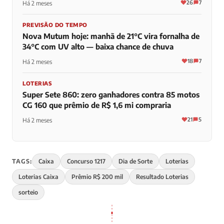
26
7
Há 2 meses
PREVISÃO DO TEMPO
Nova Mutum hoje: manhã de 21°C vira fornalha de
34°C com UV alto — baixa chance de chuva
18
7
Há 2 meses
LOTERIAS
Super Sete 860: zero ganhadores contra 85 motos
CG 160 que prêmio de R$ 1,6 mi compraria
21
5
Há 2 meses
TAGS:
Caixa
Concurso 1217
Dia de Sorte
Loterias
Loterias Caixa
Prêmio R$ 200 mil
Resultado Loterias
sorteio