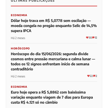
ÚLTIMAS PUBLICAÇÕES
0
0
0
ECONOMIA
Dólar hoje trava em R$ 5,0778 sem oscilação —
moeda congela no pregão enquanto Selic de 14,5%
supera IPCA
30
12
Há 2 meses
HORÓSCOPO
Horóscopo do dia 15/06/2026: segunda divide
cosmos entre pressão mercuriana e calma lunar —
todos os 12 signos enfrentam início de semana
contraditório
22
2
Há 2 meses
ECONOMIA
Euro hoje opera a R$ 5,8862 com baixíssima
variação enquanto viagem de 7 dias para Europa
custa R$ 4.121 só no câmbio