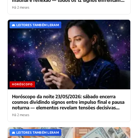
matinal e reflexao — todos os 12 signos enfrentam
dilema entre acelerar projetos e pausar pra respirar
Há 2 meses
👥 LEITORES TAMBÉM LERAM
HORÓSCOPO
Horóscopo da noite 23/05/2026: sábado encerra
cosmos dividindo signos entre impulso final e pausa
noturna — elementos revelam tensões decisivas
para domingo
Há 2 meses
👥 LEITORES TAMBÉM LERAM