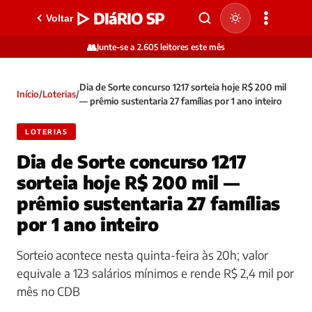
▷ DIáRIO SP
Voltar
👥
Junte-se a 2.605 leitores este mês
Dia de Sorte concurso 1217 sorteia hoje R$ 200 mil
Início
/
Loterias
/
— prêmio sustentaria 27 famílias por 1 ano inteiro
LOTERIAS
Dia de Sorte concurso 1217
sorteia hoje R$ 200 mil —
prêmio sustentaria 27 famílias
por 1 ano inteiro
Sorteio acontece nesta quinta-feira às 20h; valor
equivale a 123 salários mínimos e rende R$ 2,4 mil por
mês no CDB