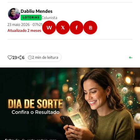
Dabliu Mendes
Colunista
LOTERIAS
23 maio 2026 · 07h21
W
𝕏
f
⎘
Atualizado 2 meses
23
6
2 min de leitura
–