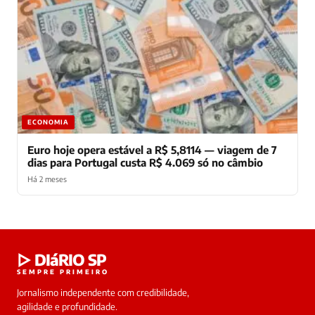
ECONOMIA
Euro hoje opera estável a R$ 5,8114 — viagem de 7
dias para Portugal custa R$ 4.069 só no câmbio
Há 2 meses
Laura
▷ DIáRIO SP
online
SEMPRE PRIMEIRO
Jornalismo independente com credibilidade,
HOJE
agilidade e profundidade.