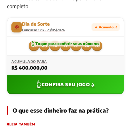
completo.
Dia de Sorte
☘️
🔥 Acumulou!
Concurso 1217 · 23/05/2026
07
08
10
11
22
24
26
ACUMULADO PARA
R$ 400.000,00
👆
→
CONFIRA SEU JOGO
O que esse dinheiro faz na prática?
LEIA TAMBÉM