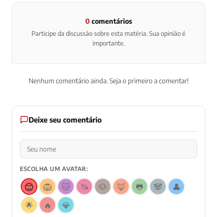
0
comentários
Participe da discussão sobre esta matéria. Sua opinião é
importante.
Nenhum comentário ainda. Seja o primeiro a comentar!
Deixe seu comentário
ESCOLHA UM AVATAR:
😊
🦁
🐱
🦄
🐶
🦊
🐸
🐼
👤
🌟
🔥
💎