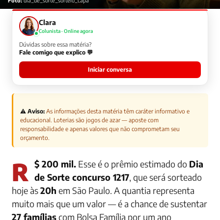
Foto:
dia_de_sorte_sorteio_capa
Clara
Colunista · Online agora
Dúvidas sobre essa matéria?
Fale comigo que explico 💬
Iniciar conversa
⚠️ Aviso:
As informações desta matéria têm caráter informativo e
educacional. Loterias são jogos de azar — aposte com
responsabilidade e apenas valores que não comprometam seu
orçamento.
R$ 200 mil.
Esse é o prêmio estimado do
Dia
de Sorte concurso 1217
, que será sorteado
hoje às
20h
em São Paulo. A quantia representa
muito mais que um valor — é a chance de sustentar
27 famílias
com Bolsa Família por um ano