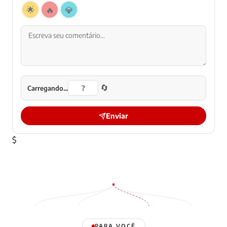
🌟
🔥
💎
🔄
Carregando...
Enviar
$
PARA VOCÊ