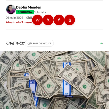
Dabliu Mendes
Colunista
ECONOMIA
01 maio 2026 · 10h11
W
𝕏
f
⎘
Atualizado 3 meses
14
1
17
2 min de leitura
–