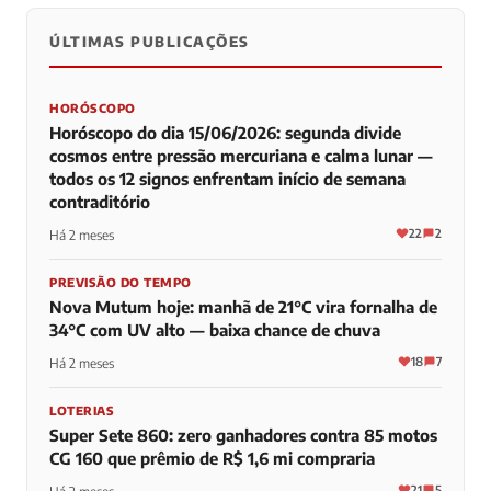
ÚLTIMAS PUBLICAÇÕES
0
0
0
HORÓSCOPO
Horóscopo do dia 15/06/2026: segunda divide
cosmos entre pressão mercuriana e calma lunar —
todos os 12 signos enfrentam início de semana
contraditório
22
2
Há 2 meses
PREVISÃO DO TEMPO
Nova Mutum hoje: manhã de 21°C vira fornalha de
34°C com UV alto — baixa chance de chuva
18
7
Há 2 meses
LOTERIAS
Super Sete 860: zero ganhadores contra 85 motos
CG 160 que prêmio de R$ 1,6 mi compraria
21
5