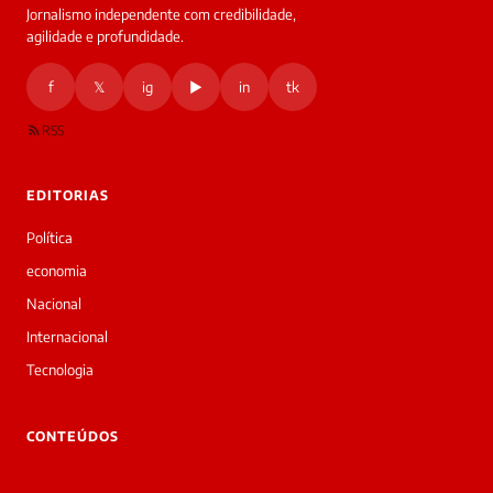
Jornalismo independente com credibilidade,
HOJE
agilidade e profundidade.
🔒 As
nsagens
f
𝕏
ig
▶
in
tk
desta
onversa
são
RSS
rivadas
tre você
 Laura.
EDITORIAS
Laura
Oi!
Política
👋
economia
Boa
tarde!
Nacional
Sou
Internacional
a
Laura,
Tecnologia
daqui
do
▷
CONTEÚDOS
Diário
SP.