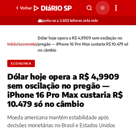
▷ DIáRIO SP
Voltar
👥
Junte-se a 2.605 leitores este mês
Dólar hoje opera a R$ 4,9909 sem oscilação no
Início
/
economia
/
pregão — iPhone 16 Pro Max custaria R$ 10.479 só
no câmbio
ECONOMIA
Dólar hoje opera a R$ 4,9909
sem oscilação no pregão —
iPhone 16 Pro Max custaria R$
10.479 só no câmbio
Moeda americana mantém estabilidade após
decisões monetárias no Brasil e Estados Unidos