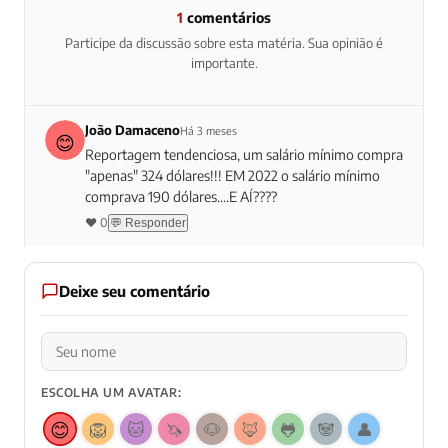
1
comentários
Participe da discussão sobre esta matéria. Sua opinião é
importante.
João Damaceno
Há 3 meses
Reportagem tendenciosa, um salário mínimo compra
"apenas" 324 dólares!!! EM 2022 o salário mínimo
comprava 190 dólares....E AÍ????
❤️ 0
💬 Responder
Deixe seu comentário
ESCOLHA UM AVATAR:
😊
🦁
🐱
🦄
🐶
🦊
🐸
🐼
👤