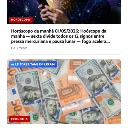
HORÓSCOPO
Horóscopo da manhã 01/05/2026: Hoóscopo da
manha — sexta divide todos os 12 signos entre
pressa mercuriana e pausa lunar — fogo acelera
enquanto água reflete
Há 3 meses
👥 LEITORES TAMBÉM LERAM
ECONOMIA