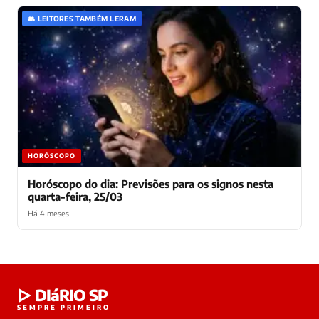
👥 LEITORES TAMBÉM LERAM
HORÓSCOPO
Horóscopo do dia: Previsões para os signos nesta
quarta-feira, 25/03
Há 4 meses
Laura
▷ DIáRIO SP
online
SEMPRE PRIMEIRO