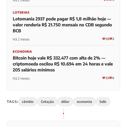
Há 2 meses
LOTERIAS
Lotomania 2937 pode pagar R$ 1,8 milhão hoje —
valor renderia R$ 21.750 mensais no CDB segundo
BCB
28
2
Há 2 meses
ECONOMIA
Bitcoin hoje vale R$ 332.477 com alta de 2% —
criptomoeda oscilou R$ 10.694 em 24 horas e vale
205 salários mínimos
33
6
Há 2 meses
TAGS:
câmbio
Cotação
dólar
economia
Selic