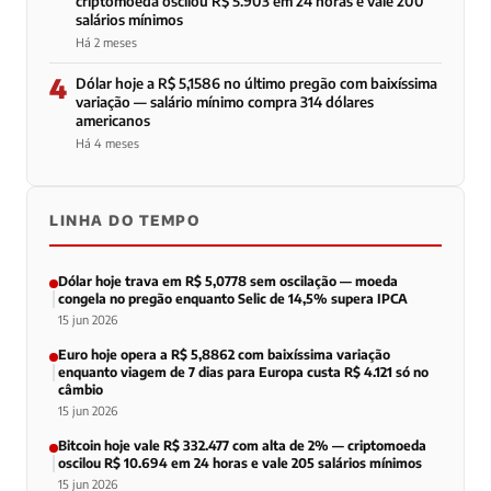
criptomoeda oscilou R$ 5.903 em 24 horas e vale 200
salários mínimos
Há 2 meses
4
Dólar hoje a R$ 5,1586 no último pregão com baixíssima
variação — salário mínimo compra 314 dólares
americanos
Há 4 meses
LINHA DO TEMPO
Dólar hoje trava em R$ 5,0778 sem oscilação — moeda
congela no pregão enquanto Selic de 14,5% supera IPCA
15 jun 2026
Euro hoje opera a R$ 5,8862 com baixíssima variação
enquanto viagem de 7 dias para Europa custa R$ 4.121 só no
câmbio
15 jun 2026
Bitcoin hoje vale R$ 332.477 com alta de 2% — criptomoeda
oscilou R$ 10.694 em 24 horas e vale 205 salários mínimos
15 jun 2026