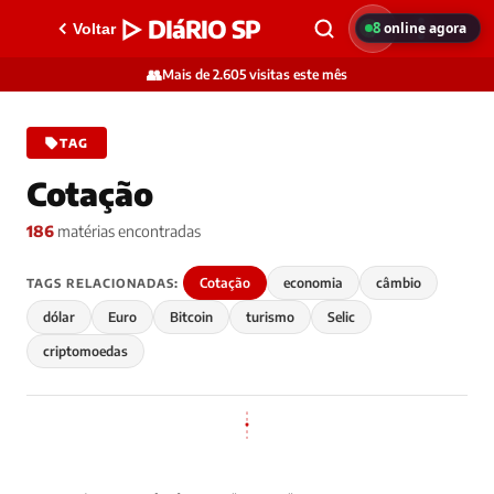
▷ DIáRIO SP
8
online agora
Voltar
👥
Mais de 2.605 visitas este mês
TAG
Cotação
186
matérias encontradas
Cotação
economia
câmbio
TAGS RELACIONADAS:
dólar
Euro
Bitcoin
turismo
Selic
criptomoedas