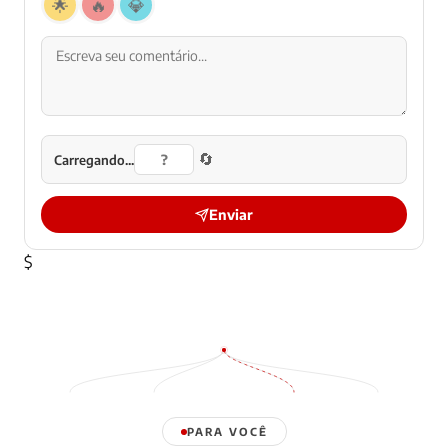
🌟
🔥
💎
🔄
Carregando...
Enviar
$
PARA VOCÊ