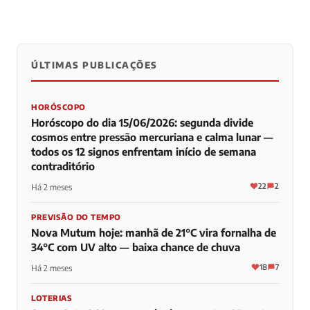
ÚLTIMAS PUBLICAÇÕES
0
0
0
HORÓSCOPO
Horóscopo do dia 15/06/2026: segunda divide
cosmos entre pressão mercuriana e calma lunar —
todos os 12 signos enfrentam início de semana
contraditório
22
2
Há 2 meses
PREVISÃO DO TEMPO
Nova Mutum hoje: manhã de 21°C vira fornalha de
34°C com UV alto — baixa chance de chuva
18
7
Há 2 meses
LOTERIAS