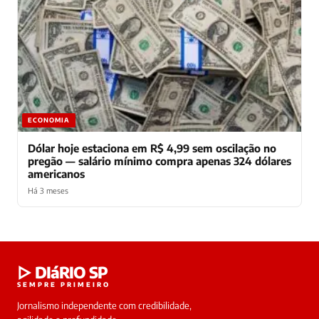
ECONOMIA
Dólar hoje estaciona em R$ 4,99 sem oscilação no
pregão — salário mínimo compra apenas 324 dólares
americanos
Há 3 meses
Laura
▷ DIáRIO SP
online
SEMPRE PRIMEIRO
Jornalismo independente com credibilidade,
HOJE