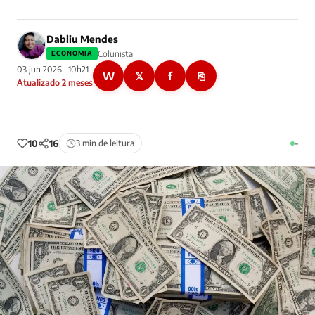
Dabliu Mendes
Colunista
ECONOMIA
03 jun 2026 · 10h21
W
𝕏
f
⎘
Atualizado 2 meses
10
16
3 min de leitura
–