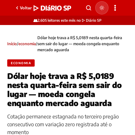
▷ DIáRIO SP
Voltar
👥
2.605 leitores este mês no ▷ Diário SP
Dólar hoje trava a R$ 5,0189 nesta quarta-feira
Início
/
economia
/
sem sair do lugar — moeda congela enquanto
mercado aguarda
ECONOMIA
Dólar hoje trava a R$ 5,0189
nesta quarta-feira sem sair do
lugar — moeda congela
enquanto mercado aguarda
Cotação permanece estagnada no terceiro pregão
consecutivo com variação zero registrada até o
momento