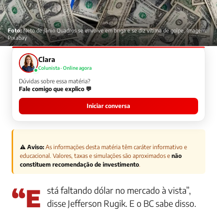
Foto:
Neto de Jânio Quadros se envolve em briga e se diz vítima de golpe. Imagem:
Pixabay
Clara
Colunista · Online agora
Dúvidas sobre essa matéria?
Fale comigo que explico 💬
Iniciar conversa
⚠️ Aviso:
As informações desta matéria têm caráter informativo e
educacional. Valores, taxas e simulações são aproximados e
não
constituem recomendação de investimento
.
“Está faltando dólar no mercado à vista”,
disse Jefferson Rugik. E o BC sabe disso.