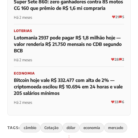
Super Sete 860: zero ganhadores contra 85 motos
CG 160 que prêmio de R$ 1,6 mi compraria
21
5
Há 2 meses
LOTERIAS
Lotomania 2937 pode pagar R$ 1,8 milhão hoje —
valor renderia R$ 21.750 mensais no CDB segundo
BCB
28
2
Há 2 meses
ECONOMIA
Bitcoin hoje vale R$ 332.477 com alta de 2% —
criptomoeda oscilou R$ 10.694 em 24 horas e vale
205 salários mínimos
33
6
Há 2 meses
TAGS:
câmbio
Cotação
dólar
economia
mercado