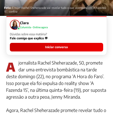
Foto:
É hoje! Rachel Sheherazade vai revelar tudo o que aconteceu em ‘A Fazenda
15’; confira
Clara
Colunista · Online agora
Dúvidas sobre essa matéria?
Fale comigo que explico 💬
Iniciar conversa
A jornalista Rachel Sheherazade, 50, promete
dar uma entrevista bombástica na tarde
deste domingo (22), no programa ‘A Hora do Faro’.
Isso porque ela foi expulsa do reality show ‘A
Fazenda 15’, na última quinta-feira (19), por suposta
agressão a outra peoa, Jenny Miranda.
Agora, Rachel Sheherazade promete revelar tudo o