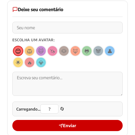
Deixe seu comentário
ESCOLHA UM AVATAR:
😊
🦁
🐱
🦄
🐶
🦊
🐸
🐼
👤
🌟
🔥
💎
🔄
Carregando...
Enviar