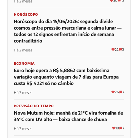
30
12
Há 2 meses
HORÓSCOPO
Horóscopo do dia 15/06/2026: segunda divide
cosmos entre pressão mercuriana e calma lunar —
todos os 12 signos enfrentam início de semana
contraditório
22
2
Há 2 meses
ECONOMIA
Euro hoje opera a R$ 5,8862 com baixíssima
variação enquanto viagem de 7 dias para Europa
custa R$ 4.121 só no câmbio
26
7
Há 2 meses
PREVISÃO DO TEMPO
Nova Mutum hoje: manhã de 21°C vira fornalha de
34°C com UV alto — baixa chance de chuva
18
7
Há 2 meses