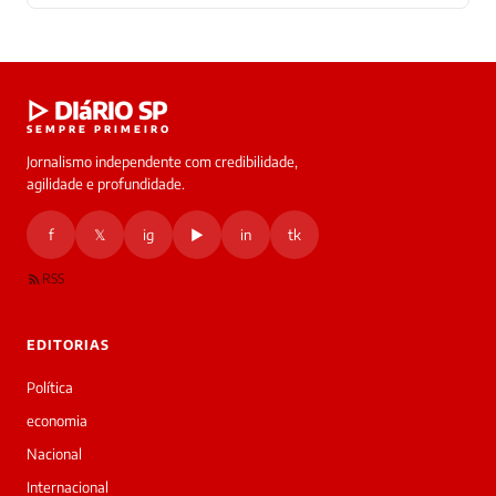
Laura
▷ DIáRIO SP
online
SEMPRE PRIMEIRO
Jornalismo independente com credibilidade,
HOJE
agilidade e profundidade.
🔒 As
nsagens
f
𝕏
ig
▶
in
tk
desta
onversa
são
RSS
rivadas
tre você
 Laura.
EDITORIAS
Laura
Oi!
Política
👋
economia
Bom
dia!
Nacional
Sou
Internacional