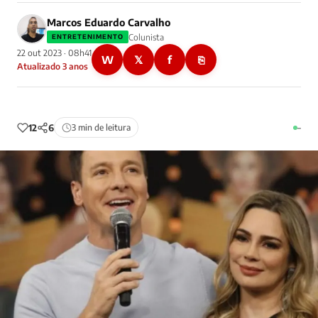
Marcos Eduardo Carvalho
Colunista
ENTRETENIMENTO
22 out 2023 · 08h41
W
𝕏
f
⎘
Atualizado 3 anos
12
6
3 min de leitura
–