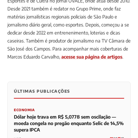
Esportes e de Cultra no jornal OVALE, onde atua desde 2010.
Desde 2021 também é redator no Grupo Prime, onde faz
matérias jornalísticas regionais policiais de São Paulo e
jornalismo diário geral, como esportes. Depois, começou a se
dedicar desde 2022 em entrenenimento, loterias e dicas
caseiras. Também é produtor de jornalismo na TV Câmara de
São José dos Campos.
Para acompanhar mais coberturas de
Marcos Eduardo Carvalho,
acesse sua página de artigos
.
ÚLTIMAS PUBLICAÇÕES
0
0
0
ECONOMIA
Dólar hoje trava em R$ 5,0778 sem oscilação —
moeda congela no pregão enquanto Selic de 14,5%
supera IPCA