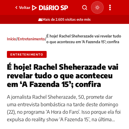
▷ DIáRIO SP
Voltar
👥
Mais de 2.605 visitas este mês
É hoje! Rachel Sheherazade vai revelar tudo
Início
/
Entretenimento
/
o que aconteceu em ‘A Fazenda 15’; confira
ENTRETENIMENTO
É hoje! Rachel Sheherazade vai
revelar tudo o que aconteceu
em ‘A Fazenda 15’; confira
A jornalista Rachel Sheherazade, 50, promete dar
uma entrevista bombástica na tarde deste domingo
(22), no programa ‘A Hora do Faro’. Isso porque ela foi
expulsa do reality show ‘A Fazenda 15’, na última…