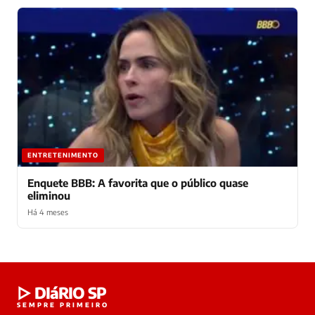
ENTRETENIMENTO
Enquete BBB: A favorita que o público quase
eliminou
Há 4 meses
Laura
▷ DIáRIO SP
online
SEMPRE PRIMEIRO