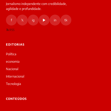
Jornalismo independente com credibilidade,
HOJE
agilidade e profundidade.
🔒 As
nsagens
f
𝕏
ig
▶
in
tk
desta
onversa
são
RSS
rivadas
tre você
 Laura.
EDITORIAS
Laura
Oi!
Política
👋
economia
Boa
noite!
Nacional
Sou
Internacional
a
Laura,
Tecnologia
daqui
do
▷
CONTEÚDOS
Diário
SP.