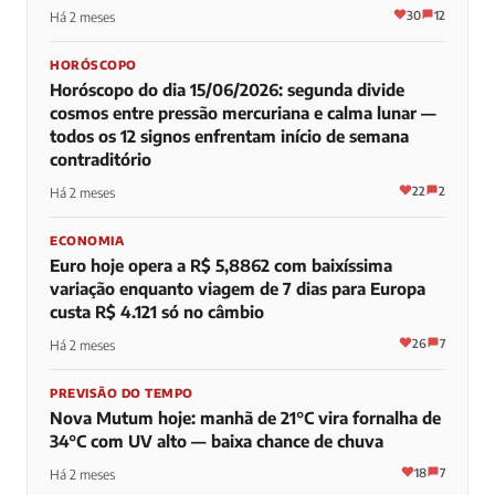
30
12
Há 2 meses
HORÓSCOPO
Horóscopo do dia 15/06/2026: segunda divide
cosmos entre pressão mercuriana e calma lunar —
todos os 12 signos enfrentam início de semana
contraditório
22
2
Há 2 meses
ECONOMIA
Euro hoje opera a R$ 5,8862 com baixíssima
variação enquanto viagem de 7 dias para Europa
custa R$ 4.121 só no câmbio
26
7
Há 2 meses
PREVISÃO DO TEMPO
Nova Mutum hoje: manhã de 21°C vira fornalha de
34°C com UV alto — baixa chance de chuva
18
7
Há 2 meses