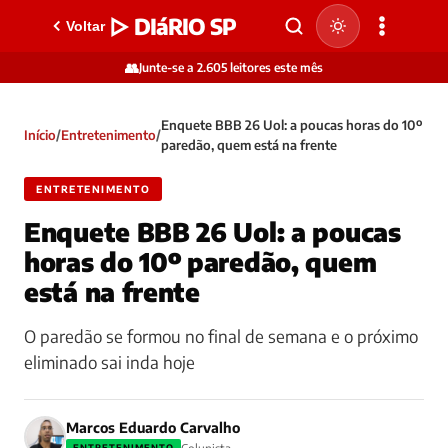
▷ DIáRIO SP
Voltar
👥
Junte-se a 2.605 leitores este mês
Enquete BBB 26 Uol: a poucas horas do 10º
Início
/
Entretenimento
/
paredão, quem está na frente
ENTRETENIMENTO
Enquete BBB 26 Uol: a poucas
horas do 10º paredão, quem
está na frente
O paredão se formou no final de semana e o próximo
eliminado sai inda hoje
Marcos Eduardo Carvalho
ENTRETENIMENTO