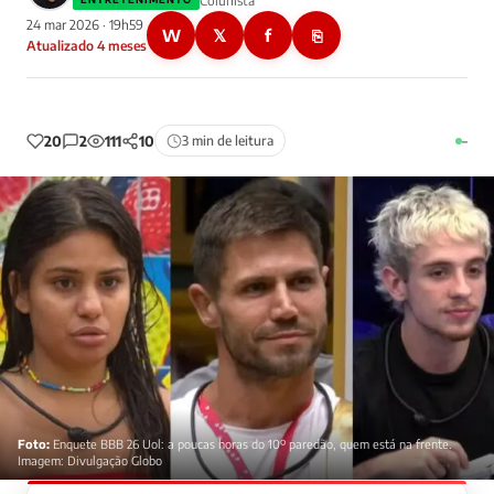
Colunista
24 mar 2026 · 19h59
W
𝕏
f
⎘
Atualizado 4 meses
20
2
111
10
3 min de leitura
–
Foto:
Enquete BBB 26 Uol: a poucas horas do 10º paredão, quem está na frente.
Imagem: Divulgação Globo