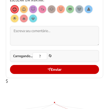
ESCOLHA UM AVATAR:
😊
🦁
🐱
🦄
🐶
🦊
🐸
🐼
👤
🌟
🔥
💎
🔄
Carregando...
Enviar
$