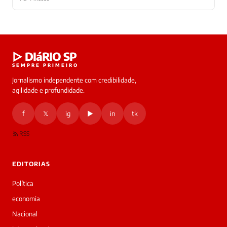
Laura
▷ DIáRIO SP
online
SEMPRE PRIMEIRO
Jornalismo independente com credibilidade,
HOJE
agilidade e profundidade.
🔒 As
nsagens
f
𝕏
ig
▶
in
tk
desta
onversa
são
RSS
rivadas
tre você
 Laura.
EDITORIAS
Laura
Oi!
Política
👋
economia
Bom
dia!
Nacional
Sou