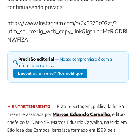
continua sendo privada.
https://www.instagram.com/p/Cx682EcO2zt/?
utm_source=ig_web_copy_link&igshid=MzRlODBi
NWFlZA==
Precisão editorial
— Nosso compromisso é com a
🔍
informação correta.
Encontrou um erro? Nos notifique
— Esta reportagem, publicada há 34
✦ ENTRETENIMENTO
meses, é assinada por
Marcos Eduardo Carvalho
, editor-
chefe do ▷ Diário SP.
Marcos Eduardo Carvalho, nascido em
São José dos Campos, jornalista formado em 1999 pela