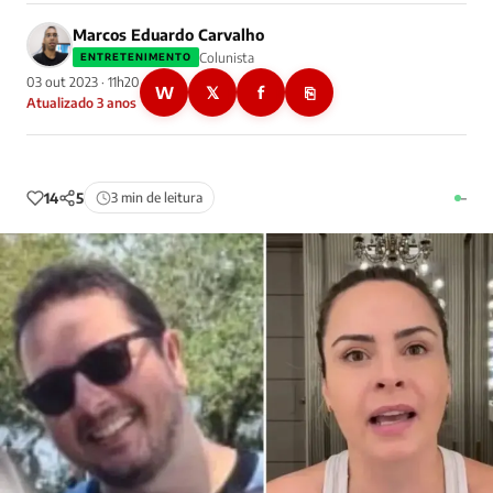
Marcos Eduardo Carvalho
Colunista
ENTRETENIMENTO
03 out 2023 · 11h20
W
𝕏
f
⎘
Atualizado 3 anos
14
5
3 min de leitura
–