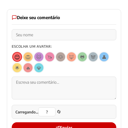
Deixe seu comentário
ESCOLHA UM AVATAR:
😊
🦁
🐱
🦄
🐶
🦊
🐸
🐼
👤
🌟
🔥
💎
🔄
Carregando...
Enviar