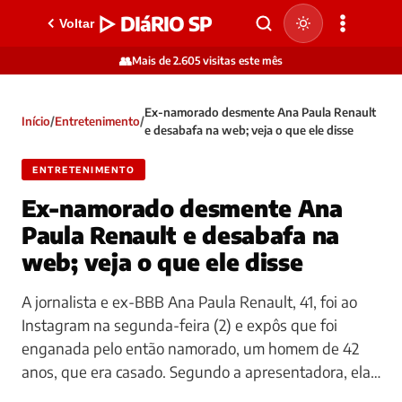
▷ DIáRIO SP
Voltar
👥
Mais de 2.605 visitas este mês
Ex-namorado desmente Ana Paula Renault
Início
/
Entretenimento
/
e desabafa na web; veja o que ele disse
ENTRETENIMENTO
Ex-namorado desmente Ana
Paula Renault e desabafa na
web; veja o que ele disse
A jornalista e ex-BBB Ana Paula Renault, 41, foi ao
Instagram na segunda-feira (2) e expôs que foi
enganada pelo então namorado, um homem de 42
anos, que era casado. Segundo a apresentadora, ela…