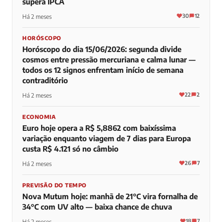
supera IPCA
30
12
Há 2 meses
HORÓSCOPO
Horóscopo do dia 15/06/2026: segunda divide
cosmos entre pressão mercuriana e calma lunar —
todos os 12 signos enfrentam início de semana
contraditório
22
2
Há 2 meses
ECONOMIA
Euro hoje opera a R$ 5,8862 com baixíssima
variação enquanto viagem de 7 dias para Europa
custa R$ 4.121 só no câmbio
26
7
Há 2 meses
PREVISÃO DO TEMPO
Nova Mutum hoje: manhã de 21°C vira fornalha de
34°C com UV alto — baixa chance de chuva
18
7
Há 2 meses