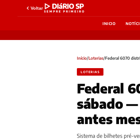
▷ DIáRIO SP
Voltar
SEMPRE PRIMEIRO
INICIO
NOTÍC
Início
/
Loterias
/
Federal 6070 distr
LOTERIAS
Federal 6
sábado — 
antes mes
Sistema de bilhetes pré-v