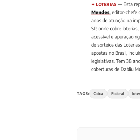
— Esta rep
✦ LOTERIAS
Mendes
, editor-chefe
anos de atuação na impr
SP, onde cobre loterias
acessível e apuração ri
de sorteios das Loteria
apostas no Brasil, incl
legislativas. Tem 38 
coberturas de Dabliu 
TAGS:
Caixa
Federal
lote