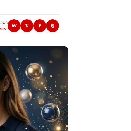
22h26
W
𝕏
f
⎘
eses