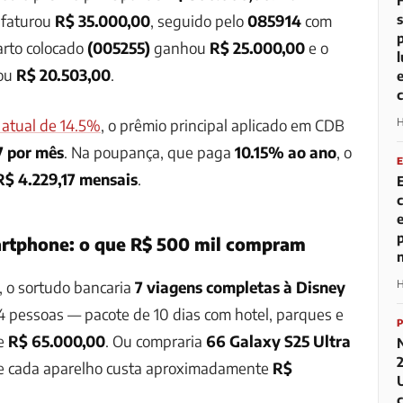
faturou
R$ 35.000,00
, seguido pelo
085914
com
arto colocado
(005255)
ganhou
R$ 25.000,00
e o
ou
R$ 20.503,00
.
c atual de 14.5%
, o prêmio principal aplicado em CDB
H
7 por mês
. Na poupança, que paga
10.15% ao ano
, o
R$ 4.229,17 mensais
.
rtphone: o que R$ 500 mil compram
, o sortudo bancaria
7 viagens completas à Disney
H
4 pessoas — pacote de 10 dias com hotel, parques e
de
R$ 65.000,00
. Ou compraria
66 Galaxy S25 Ultra
ue cada aparelho custa aproximadamente
R$