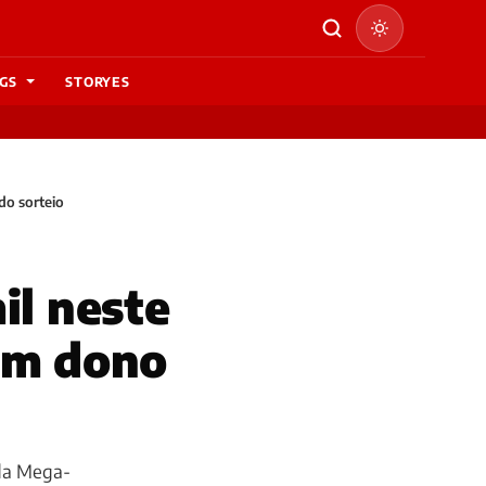
GS
STORYES
do sorteio
il neste
tem dono
 da Mega-