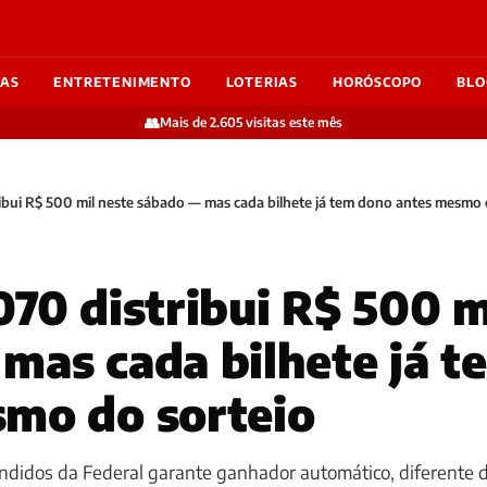
IAS
ENTRETENIMENTO
LOTERIAS
HORÓSCOPO
BLO
👥
Mais de 2.605 visitas este mês
ibui R$ 500 mil neste sábado — mas cada bilhete já tem dono antes mesmo 
070 distribui R$ 500 m
mas cada bilhete já 
mo do sorteio
endidos da Federal garante ganhador automático, diferente