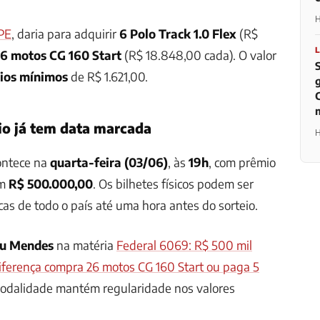
H
PE
, daria para adquirir
6 Polo Track 1.0 Flex
(R$
6 motos CG 160 Start
(R$ 18.848,00 cada). O valor
rios mínimos
de R$ 1.621,00.
io já tem data marcada
H
ntece na
quarta-feira (03/06)
, às
19h
, com prêmio
em
R$ 500.000,00
. Os bilhetes físicos podem ser
cas de todo o país até uma hora antes do sorteio.
iu Mendes
na matéria
Federal 6069: R$ 500 mil
iferença compra 26 motos CG 160 Start ou paga 5
modalidade mantém regularidade nos valores