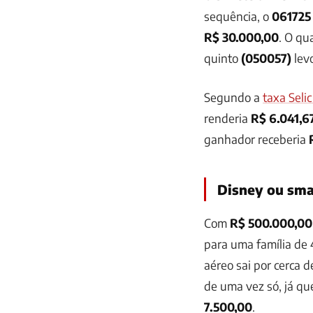
sequência, o
061725
R$ 30.000,00
. O qu
quinto
(050057)
lev
Segundo a
taxa Seli
renderia
R$ 6.041,6
ganhador receberia
Disney ou sma
Com
R$ 500.000,00
para uma família de 
aéreo sai por cerca 
de uma vez só, já q
7.500,00
.