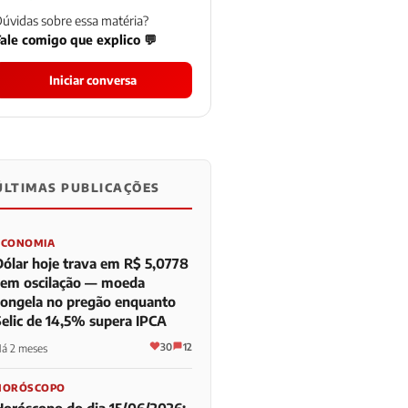
úvidas sobre essa matéria?
ale comigo que explico 💬
Iniciar conversa
ÚLTIMAS PUBLICAÇÕES
0
0
0
ECONOMIA
Dólar hoje trava em R$ 5,0778
sem oscilação — moeda
congela no pregão enquanto
Selic de 14,5% supera IPCA
30
12
á 2 meses
HORÓSCOPO
Horóscopo do dia 15/06/2026: