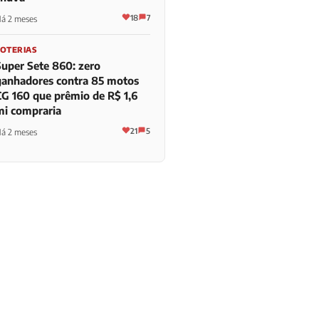
18
7
á 2 meses
LOTERIAS
Super Sete 860: zero
ganhadores contra 85 motos
CG 160 que prêmio de R$ 1,6
mi compraria
21
5
á 2 meses