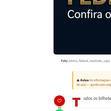
Foto:
loteria_federal_resultado_capa
⚠️ Aviso:
As informações d
de azar — aposte com res
T
odos os bilhet
33