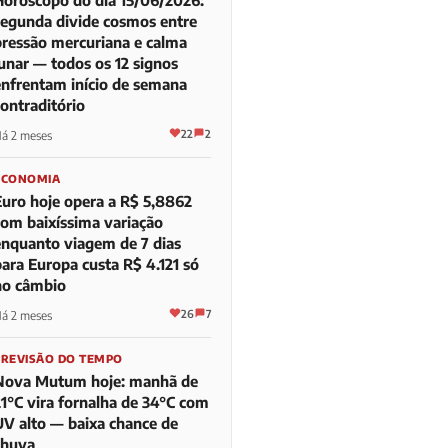
segunda divide cosmos entre
pressão mercuriana e calma
lunar — todos os 12 signos
enfrentam início de semana
contraditório
22
2
á 2 meses
ECONOMIA
Euro hoje opera a R$ 5,8862
com baixíssima variação
enquanto viagem de 7 dias
para Europa custa R$ 4.121 só
no câmbio
26
7
á 2 meses
PREVISÃO DO TEMPO
Nova Mutum hoje: manhã de
21°C vira fornalha de 34°C com
UV alto — baixa chance de
chuva