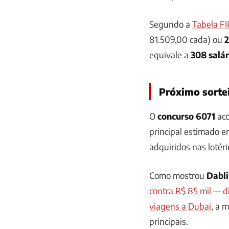
Segundo a
Tabela FI
81.509,00 cada) ou
2
equivale a
308 salá
Próximo sorte
O
concurso 6071
aco
principal estimado 
adquiridos nas lotéri
Como mostrou
Dabl
contra R$ 85 mil — d
viagens a Dubai
, a 
principais.