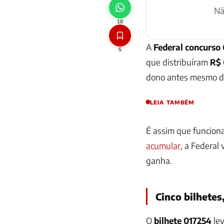
N
18
A
Federal concurso
5
que distribuíram
R$ 
dono antes mesmo d
LEIA TAMBÉM
É assim que funcion
acumular
, a Federal
ganha.
Cinco bilhetes
O
bilhete 017254
lev