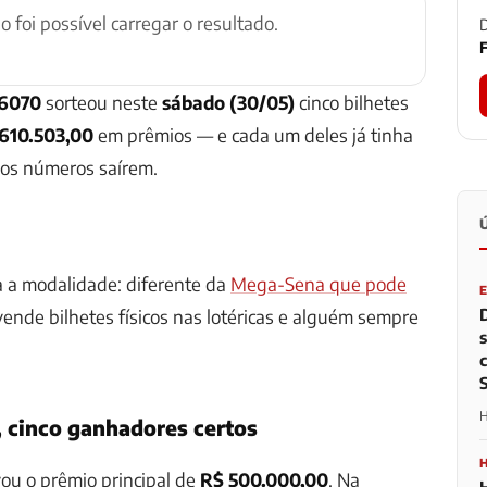
ão foi possível carregar o resultado.
D
F
 6070
sorteou neste
sábado (30/05)
cinco bilhetes
610.503,00
em prêmios — e cada um deles já tinha
os números saírem.
a a modalidade: diferente da
Mega-Sena que pode
 vende bilhetes físicos nas lotéricas e alguém sempre
H
, cinco ganhadores certos
ou o prêmio principal de
R$ 500.000,00
. Na