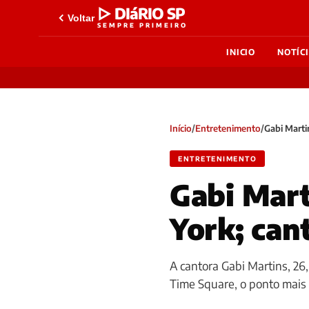
▷ DIáRIO SP
Voltar
SEMPRE PRIMEIRO
INICIO
NOTÍC
Início
/
Entretenimento
/
Gabi Marti
ENTRETENIMENTO
Gabi Mar
York; can
A cantora Gabi Martins, 26
Time Square, o ponto mais 