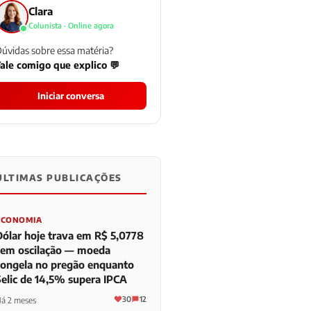
Clara
Colunista · Online agora
úvidas sobre essa matéria?
ale comigo que explico 💬
Iniciar conversa
ÚLTIMAS PUBLICAÇÕES
0
0
0
ECONOMIA
Dólar hoje trava em R$ 5,0778
sem oscilação — moeda
congela no pregão enquanto
Selic de 14,5% supera IPCA
30
12
á 2 meses