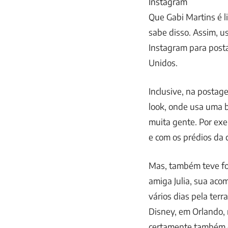
Instagram
Que Gabi Martins é l
sabe disso. Assim, 
Instagram para post
Unidos.
Inclusive, na postag
look, onde usa uma b
muita gente. Por exe
e com os prédios da 
Mas, também teve fot
amiga Julia, sua aco
vários dias pela ter
Disney, em Orlando, 
certamente também é