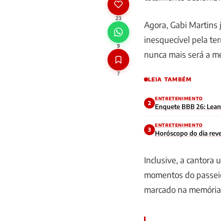
23
Agora, Gabi Martins j
inesquecível pela te
9
nunca mais será a m
7
LEIA TAMBÉM
ENTRETENIMENTO
2
Enquete BBB 26: Leandr
ENTRETENIMENTO
3
Horóscopo do dia reve
Inclusive, a cantora 
momentos do passeio
marcado na memória d