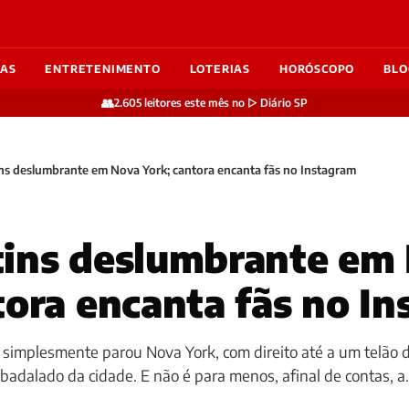
IAS
ENTRETENIMENTO
LOTERIAS
HORÓSCOPO
BLO
👥
2.605 leitores este mês no ▷ Diário SP
ns deslumbrante em Nova York; cantora encanta fãs no Instagram
tins deslumbrante em
tora encanta fãs no I
, simplesmente parou Nova York, com direito até a um telão 
badalado da cidade. E não é para menos, afinal de contas, a