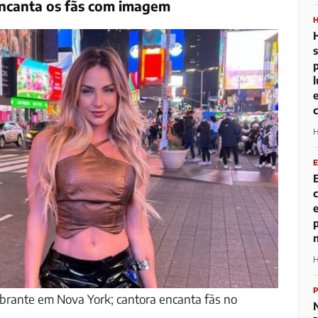
encanta os fãs com imagem
H
H
brante em Nova York; cantora encanta fãs no