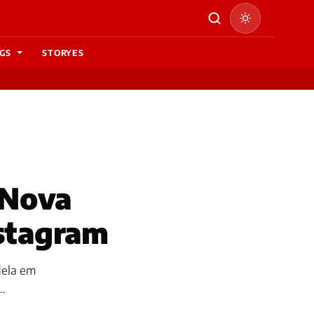
GS
STORYES
 Nova
nstagram
dela em
…