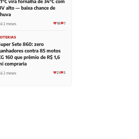
21°C vira fornalha de 34°C com
UV alto — baixa chance de
chuva
18
7
á 2 meses
LOTERIAS
Super Sete 860: zero
ganhadores contra 85 motos
CG 160 que prêmio de R$ 1,6
mi compraria
21
5
á 2 meses