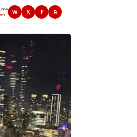
10h54
W
𝕏
f
⎘
nos