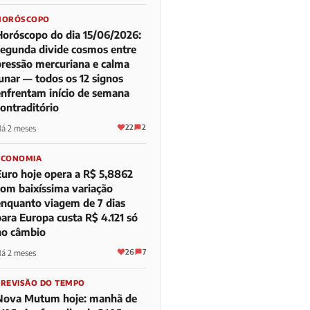
HORÓSCOPO
Horóscopo do dia 15/06/2026:
segunda divide cosmos entre
pressão mercuriana e calma
lunar — todos os 12 signos
enfrentam início de semana
contraditório
22
2
á 2 meses
ECONOMIA
Euro hoje opera a R$ 5,8862
com baixíssima variação
enquanto viagem de 7 dias
para Europa custa R$ 4.121 só
no câmbio
26
7
á 2 meses
PREVISÃO DO TEMPO
Nova Mutum hoje: manhã de