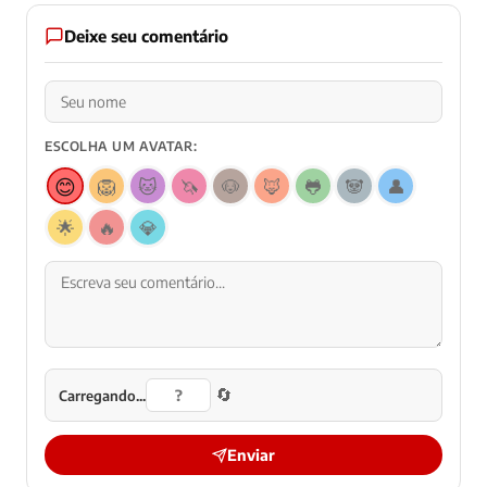
Deixe seu comentário
ESCOLHA UM AVATAR:
😊
🦁
🐱
🦄
🐶
🦊
🐸
🐼
👤
🌟
🔥
💎
🔄
Carregando...
Enviar