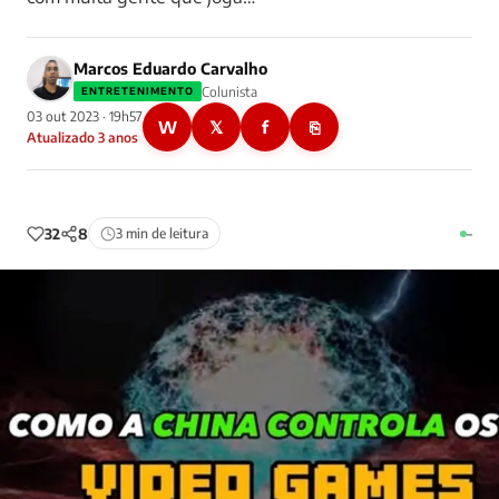
Marcos Eduardo Carvalho
Colunista
ENTRETENIMENTO
03 out 2023 · 19h57
W
𝕏
f
⎘
Atualizado 3 anos
32
8
3 min de leitura
–