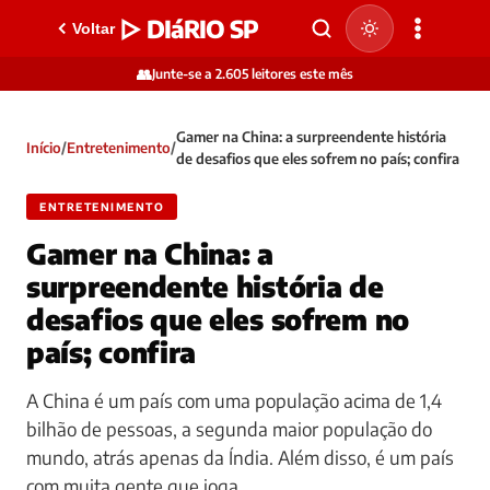
▷ DIáRIO SP
Voltar
👥
Junte-se a 2.605 leitores este mês
Gamer na China: a surpreendente história
Início
/
Entretenimento
/
de desafios que eles sofrem no país; confira
ENTRETENIMENTO
Gamer na China: a
surpreendente história de
desafios que eles sofrem no
país; confira
A China é um país com uma população acima de 1,4
bilhão de pessoas, a segunda maior população do
mundo, atrás apenas da Índia. Além disso, é um país
com muita gente que joga…