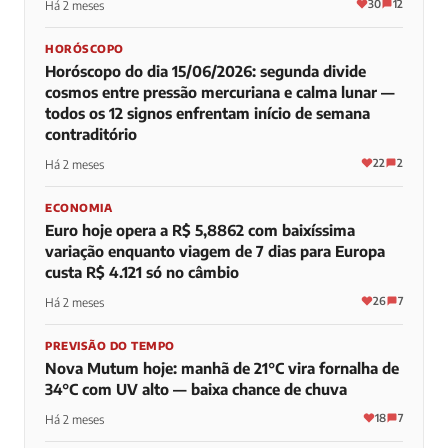
30
12
Há 2 meses
HORÓSCOPO
Horóscopo do dia 15/06/2026: segunda divide
cosmos entre pressão mercuriana e calma lunar —
todos os 12 signos enfrentam início de semana
contraditório
22
2
Há 2 meses
ECONOMIA
Euro hoje opera a R$ 5,8862 com baixíssima
variação enquanto viagem de 7 dias para Europa
custa R$ 4.121 só no câmbio
26
7
Há 2 meses
PREVISÃO DO TEMPO
Nova Mutum hoje: manhã de 21°C vira fornalha de
34°C com UV alto — baixa chance de chuva
18
7
Há 2 meses