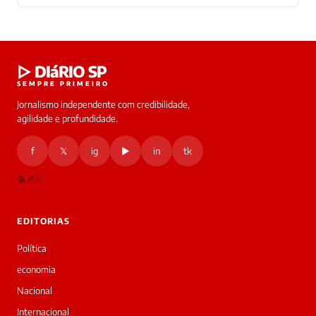
Laura
▷ DIáRIO SP
online
SEMPRE PRIMEIRO
Jornalismo independente com credibilidade,
HOJE
agilidade e profundidade.
🔒 As
nsagens
f
𝕏
ig
▶
in
tk
desta
onversa
são
RSS
rivadas
tre você
 Laura.
EDITORIAS
Laura
Oi!
Política
👋
economia
Boa
noite!
Nacional
Sou
Internacional