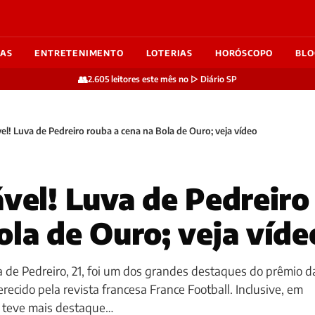
IAS
ENTRETENIMENTO
LOTERIAS
HORÓSCOPO
BLO
👥
2.605 leitores este mês no ▷ Diário SP
vel! Luva de Pedreiro rouba a cena na Bola de Ouro; veja vídeo
ável! Luva de Pedreiro
ola de Ouro; veja víde
va de Pedreiro, 21, foi um dos grandes destaques do prêmio d
erecido pela revista francesa France Football. Inclusive, em
 teve mais destaque…