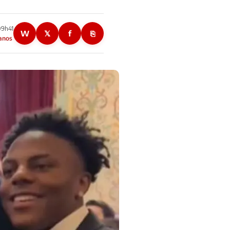
09h41
W
𝕏
f
⎘
 anos