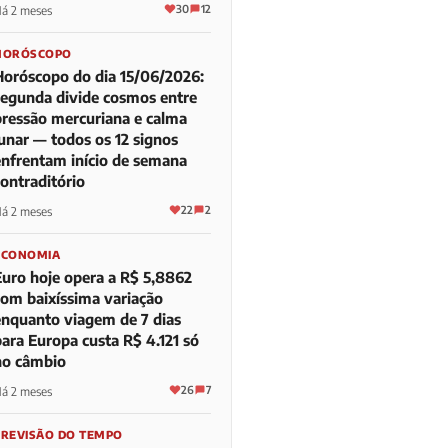
30
12
á 2 meses
HORÓSCOPO
Horóscopo do dia 15/06/2026:
segunda divide cosmos entre
pressão mercuriana e calma
lunar — todos os 12 signos
enfrentam início de semana
contraditório
22
2
á 2 meses
ECONOMIA
Euro hoje opera a R$ 5,8862
com baixíssima variação
enquanto viagem de 7 dias
para Europa custa R$ 4.121 só
no câmbio
26
7
á 2 meses
PREVISÃO DO TEMPO