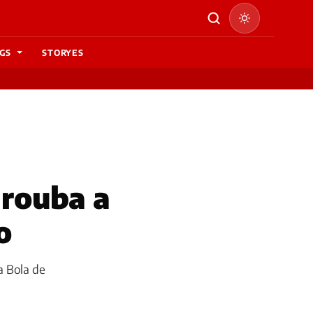
GS
STORYES
 rouba a
o
a Bola de