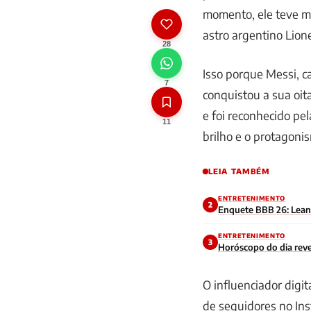
momento, ele teve m
astro argentino Lion
28
Isso porque Messi, 
7
conquistou a sua oit
e foi reconhecido pe
11
brilho e o protagoni
LEIA TAMBÉM
ENTRETENIMENTO
2
Enquete BBB 26: Leandr
ENTRETENIMENTO
3
Horóscopo do dia reve
O influenciador digit
de seguidores no Ins