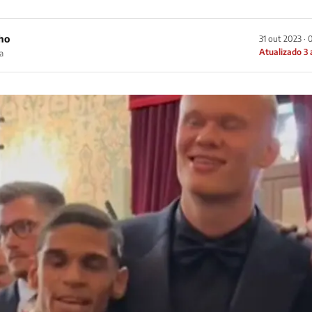
ho
31 out 2023 · 
Atualizado 3
a