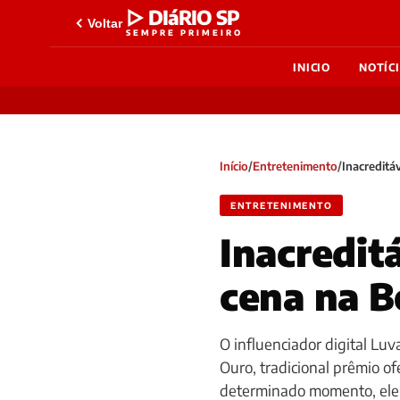
▷ DIáRIO SP
Voltar
SEMPRE PRIMEIRO
INICIO
NOTÍC
Início
/
Entretenimento
/
Inacreditá
ENTRETENIMENTO
Inacredit
cena na B
O influenciador digital Lu
Ouro, tradicional prêmio of
determinado momento, ele