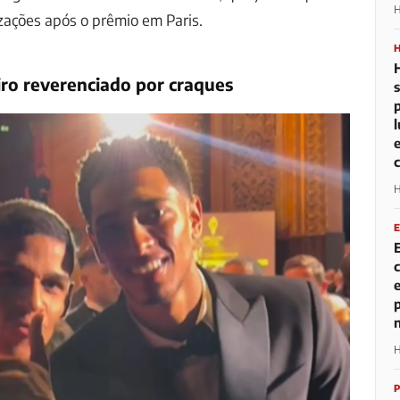
H
izações após o prêmio em Paris.
ro reverenciado por craques
H
H