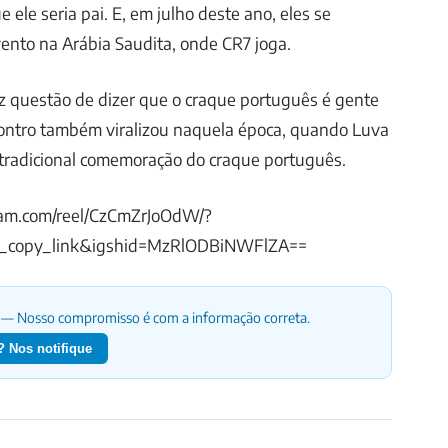
e ele seria pai. E, em julho deste ano, eles se
nto na Arábia Saudita, onde CR7 joga.
faz questão de dizer que o craque português é gente
contro também viralizou naquela época, quando Luva
 tradicional comemoração do craque português.
ram.com/reel/CzCmZrJoOdW/?
_copy_link&igshid=MzRlODBiNWFlZA==
— Nosso compromisso é com a informação correta.
 Nos notifique