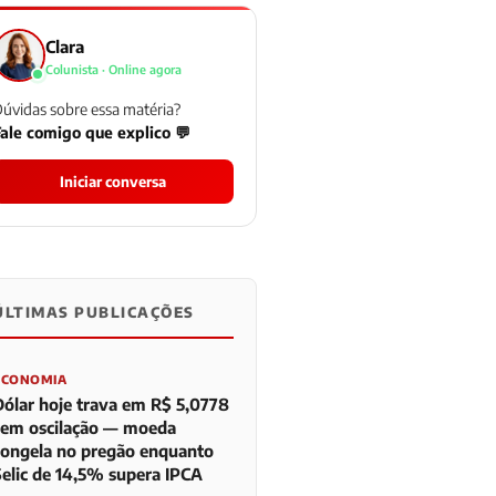
Clara
Colunista · Online agora
úvidas sobre essa matéria?
ale comigo que explico 💬
Iniciar conversa
ÚLTIMAS PUBLICAÇÕES
0
0
0
ECONOMIA
Dólar hoje trava em R$ 5,0778
sem oscilação — moeda
congela no pregão enquanto
Selic de 14,5% supera IPCA