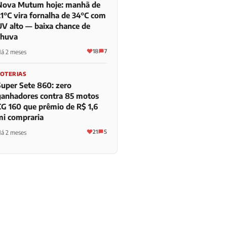
Nova Mutum hoje: manhã de
21°C vira fornalha de 34°C com
UV alto — baixa chance de
chuva
18
7
á 2 meses
LOTERIAS
Super Sete 860: zero
ganhadores contra 85 motos
CG 160 que prêmio de R$ 1,6
mi compraria
21
5
á 2 meses