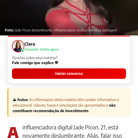
Foto:
Jade Picon deslumbrante; influenciadora viraliza em nova postagem
Clara
Colunista · Online agora
Dúvidas sobre essa matéria?
Fale comigo que explico 💬
Iniciar conversa
⚠️ Aviso:
As informações desta matéria têm caráter informativo e
educacional. Valores, taxas e simulações são aproximados e
não
constituem recomendação de investimento
.
A influenciadora digital Jade Picon, 21, está
novamente deslumbrante. Aliás, falar isso