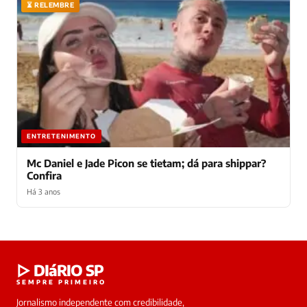
⏳ RELEMBRE
ENTRETENIMENTO
Mc Daniel e Jade Picon se tietam; dá para shippar?
Confira
Há 3 anos
Laura
▷ DIáRIO SP
online
SEMPRE PRIMEIRO
Jornalismo independente com credibilidade,
HOJE