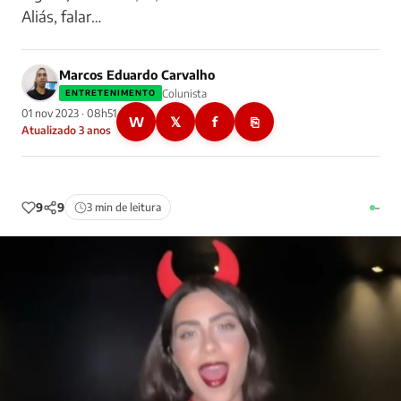
Aliás, falar…
Marcos Eduardo Carvalho
Colunista
ENTRETENIMENTO
01 nov 2023 · 08h51
W
𝕏
f
⎘
Atualizado 3 anos
9
9
3 min de leitura
–