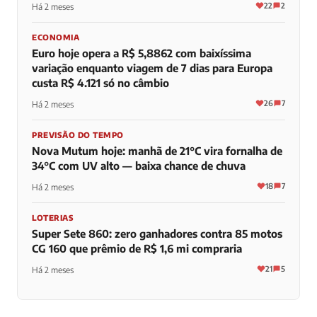
22
2
Há 2 meses
ECONOMIA
Euro hoje opera a R$ 5,8862 com baixíssima
variação enquanto viagem de 7 dias para Europa
custa R$ 4.121 só no câmbio
26
7
Há 2 meses
PREVISÃO DO TEMPO
Nova Mutum hoje: manhã de 21°C vira fornalha de
34°C com UV alto — baixa chance de chuva
18
7
Há 2 meses
LOTERIAS
Super Sete 860: zero ganhadores contra 85 motos
CG 160 que prêmio de R$ 1,6 mi compraria
21
5
Há 2 meses