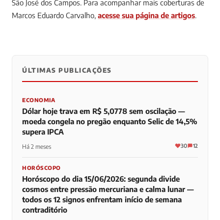
São José dos Campos.
Para acompanhar mais coberturas de
Marcos Eduardo Carvalho,
acesse sua página de artigos
.
ÚLTIMAS PUBLICAÇÕES
0
0
0
ECONOMIA
Dólar hoje trava em R$ 5,0778 sem oscilação —
moeda congela no pregão enquanto Selic de 14,5%
supera IPCA
30
12
Há 2 meses
HORÓSCOPO
Horóscopo do dia 15/06/2026: segunda divide
cosmos entre pressão mercuriana e calma lunar —
todos os 12 signos enfrentam início de semana
contraditório