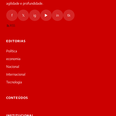
agilidade e profundidade.
🔒 As
nsagens
f
𝕏
ig
▶
in
tk
desta
onversa
são
RSS
rivadas
tre você
 Laura.
EDITORIAS
Laura
Oi!
Política
👋
economia
Boa
tarde!
Nacional
Sou
Internacional
a
Laura,
Tecnologia
daqui
do
▷
CONTEÚDOS
Diário
SP.
O
INSTITUCIONAL