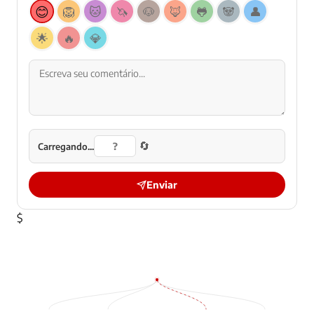
😊
🦁
🐱
🦄
🐶
🦊
🐸
🐼
👤
🌟
🔥
💎
🔄
Carregando...
Enviar
$