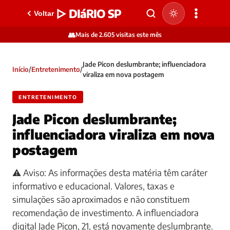
▷ DIáRIO SP
Voltar
👥
Mais de 2.605 visitas este mês
Jade Picon deslumbrante; influenciadora
Início
/
Entretenimento
/
viraliza em nova postagem
ENTRETENIMENTO
Jade Picon deslumbrante;
influenciadora viraliza em nova
postagem
⚠️ Aviso: As informações desta matéria têm caráter
informativo e educacional. Valores, taxas e
simulações são aproximados e não constituem
recomendação de investimento. A influenciadora
digital Jade Picon, 21, está novamente deslumbrante.