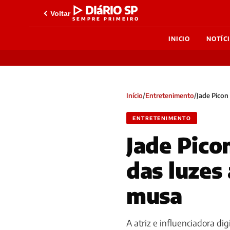
▷ DIáRIO SP
Voltar
SEMPRE PRIMEIRO
INICIO
NOTÍC
Início
/
Entretenimento
/
Jade Picon
ENTRETENIMENTO
Jade Pico
das luzes
musa
A atriz e influenciadora di