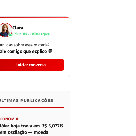
Clara
Colunista · Online agora
úvidas sobre essa matéria?
ale comigo que explico 💬
Iniciar conversa
ÚLTIMAS PUBLICAÇÕES
0
0
0
ECONOMIA
Dólar hoje trava em R$ 5,0778
sem oscilação — moeda