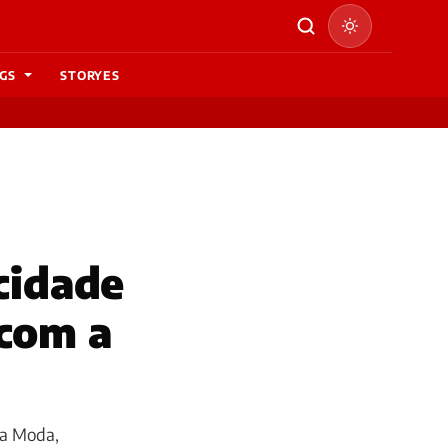
GS
STORYES
cidade
 com a
 da Moda,