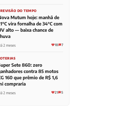
PREVISÃO DO TEMPO
Nova Mutum hoje: manhã de
21°C vira fornalha de 34°C com
UV alto — baixa chance de
chuva
18
7
á 2 meses
LOTERIAS
Super Sete 860: zero
ganhadores contra 85 motos
CG 160 que prêmio de R$ 1,6
mi compraria
21
5
á 2 meses