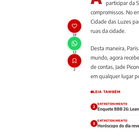
participar da
compromissos. No en
Cidade das Luzes par
ruas da cidade.
16
Desta maneira, Paris
12
mundo, agora recebe 
de contas, Jade Pico
2
em qualquer lugar p
LEIA TAMBÉM
ENTRETENIMENTO
2
Enquete BBB 26: Leandr
ENTRETENIMENTO
3
Horóscopo do dia reve