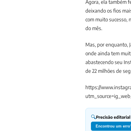
Agora, ela também f
deixando os fios mais
com muito sucesso, n
do mês.
Mas, por enquanto, 
onde ainda tem muito
abastecendo seu Inst
de 22 milhões de seg
https://www.instag
utm_source=ig_web
🔍
Precisão editorial
Encontrou um erro?