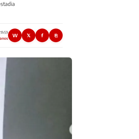
estadia
21h59
W
𝕏
f
⎘
 anos