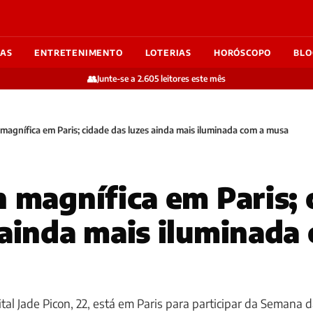
IAS
ENTRETENIMENTO
LOTERIAS
HORÓSCOPO
BLO
👥
Junte-se a 2.605 leitores este mês
 magnífica em Paris; cidade das luzes ainda mais iluminada com a musa
n magnífica em Paris; 
 ainda mais iluminada
gital Jade Picon, 22, está em Paris para participar da Semana