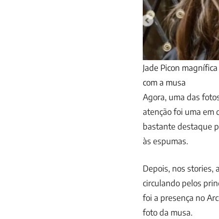
Jade Picon magnífica
com a musa
Agora, uma das foto
atenção foi uma em q
bastante destaque pa
às espumas.
Depois, nos stories, 
circulando pelos pr
foi a presença no Ar
foto da musa.