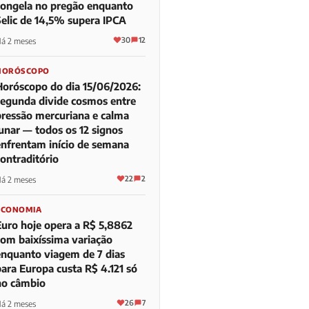
congela no pregão enquanto
Selic de 14,5% supera IPCA
30
12
á 2 meses
HORÓSCOPO
Horóscopo do dia 15/06/2026:
segunda divide cosmos entre
pressão mercuriana e calma
lunar — todos os 12 signos
enfrentam início de semana
contraditório
22
2
á 2 meses
ECONOMIA
Euro hoje opera a R$ 5,8862
com baixíssima variação
enquanto viagem de 7 dias
para Europa custa R$ 4.121 só
no câmbio
26
7
á 2 meses