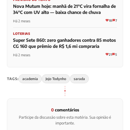
Nova Mutum hoje: manhã de 21°C vira fornalha de
34°C com UV alto — baixa chance de chuva
18
7
Há 2 meses
LOTERIAS
Super Sete 860: zero ganhadores contra 85 motos
CG 160 que prêmio de R$ 1,6 mi compraria
21
5
Há 2 meses
TAGS:
academia
Jojo Todynho
sarada
0
comentários
Participe da discussão sobre esta matéria. Sua opinião é
importante.