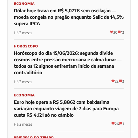
ECONOMIA
Dólar hoje trava em R$ 5,0778 sem oscilação —
moeda congela no pregão enquanto Selic de 14,5%
supera IPCA
30
12
Há 2 meses
HORÓSCOPO
Horóscopo do dia 15/06/2026: segunda divide
cosmos entre pressão mercuriana e calma lunar —
todos os 12 signos enfrentam início de semana
contraditório
22
2
Há 2 meses
ECONOMIA
Euro hoje opera a R$ 5,8862 com baixíssima
variação enquanto viagem de 7 dias para Europa
custa R$ 4.121 só no câmbio
26
7
Há 2 meses
PREVISÃO DO TEMPO