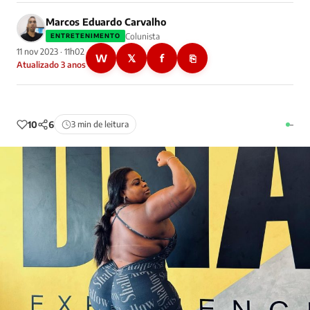
Marcos Eduardo Carvalho
Colunista
ENTRETENIMENTO
11 nov 2023 · 11h02
W
𝕏
f
⎘
Atualizado 3 anos
10
6
3 min de leitura
–