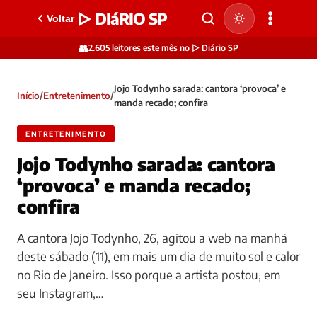
▷ DIáRIO SP
Voltar
👥
2.605 leitores este mês no ▷ Diário SP
Jojo Todynho sarada: cantora ‘provoca’ e
Início
/
Entretenimento
/
manda recado; confira
ENTRETENIMENTO
Jojo Todynho sarada: cantora
‘provoca’ e manda recado;
confira
A cantora Jojo Todynho, 26, agitou a web na manhã
deste sábado (11), em mais um dia de muito sol e calor
no Rio de Janeiro. Isso porque a artista postou, em
seu Instagram,…