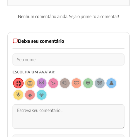
Nenhum comentário ainda. Seja o primeiro a comentar!
Deixe seu comentário
ESCOLHA UM AVATAR:
😊
🦁
🐱
🦄
🐶
🦊
🐸
🐼
👤
🌟
🔥
💎