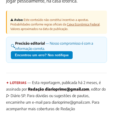
jogar pessoalmente, na casa lotérica.
⚠️ Aviso:
Este conteúdo não constitui incentivo a apostas.
Probabilidades conforme regras oficiais da
Caixa Econômica Federal
.
Valores aproximados na data de publicação.
Precisão editorial
— Nosso compromisso é com a
🔍
informação correta.
Encontrou um erro? Nos notifique
— Esta reportagem, publicada há 2 meses, é
✦ LOTERIAS
assinada por
Redação
diarioprime@gmail.com
, editor do
▷ Diário SP.
Para dúvidas ou sugestões de pautas,
encaminhe um e-mail para
diarioprime@gmail.com
.
Para
acompanhar mais coberturas de Redação