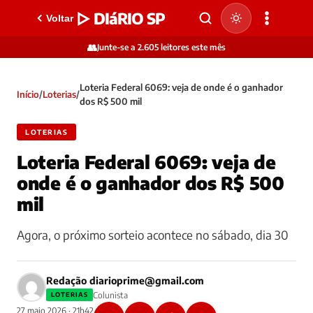
▷ DIáRIO SP
Voltar
👥
Junte-se a 2.605 leitores este mês
Loteria Federal 6069: veja de onde é o ganhador
Início
/
Loterias
/
dos R$ 500 mil
LOTERIAS
Loteria Federal 6069: veja de
onde é o ganhador dos R$ 500
mil
Agora, o próximo sorteio acontece no sábado, dia 30
Redação
diarioprime@gmail.com
Colunista
LOTERIAS
27 maio 2026 · 21h42