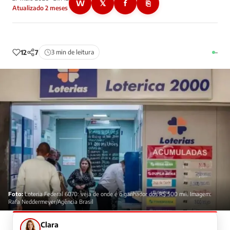
W
𝕏
f
⎘
Atualizado 2 meses
12
7
3 min de leitura
–
Foto:
Loteria Federal 6070: veja de onde é o ganhador dos R$ 500 mil. Imagem:
Rafa Neddermeyer/Agência Brasil
Clara