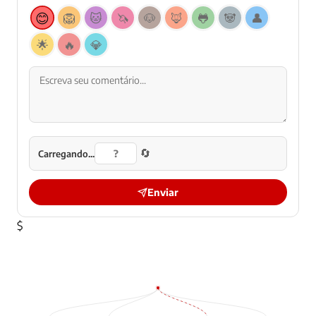
😊
🦁
🐱
🦄
🐶
🦊
🐸
🐼
👤
🌟
🔥
💎
🔄
Carregando...
Enviar
$