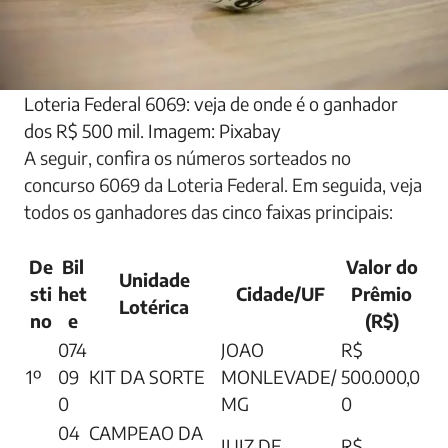
Loteria Federal 6069: veja de onde é o ganhador
dos R$ 500 mil. Imagem: Pixabay
A seguir, confira os números sorteados no
concurso 6069 da Loteria Federal. Em seguida, veja
todos os ganhadores das cinco faixas principais:
De
Bil
Valor do
Unidade
sti
het
Cidade/UF
Prêmio
Lotérica
no
e
(R$)
074
JOAO
R$
1º
09
KIT DA SORTE
MONLEVADE/
500.000,0
0
MG
0
04
CAMPEAO DA
JUIZ DE
R$