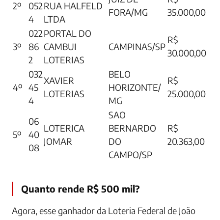
2º
052
RUA HALFELD
FORA/MG
35.000,00
4
LTDA
022
PORTAL DO
R$
3º
86
CAMBUI
CAMPINAS/SP
30.000,00
2
LOTERIAS
032
BELO
XAVIER
R$
4º
45
HORIZONTE/
LOTERIAS
25.000,00
4
MG
SAO
06
LOTERICA
BERNARDO
R$
5º
40
JOMAR
DO
20.363,00
08
CAMPO/SP
Quanto rende R$ 500 mil?
Agora, esse ganhador da Loteria Federal de João