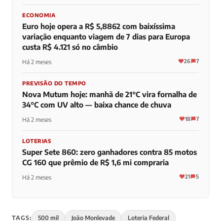
ECONOMIA
Euro hoje opera a R$ 5,8862 com baixíssima
variação enquanto viagem de 7 dias para Europa
custa R$ 4.121 só no câmbio
26
7
Há 2 meses
PREVISÃO DO TEMPO
Nova Mutum hoje: manhã de 21°C vira fornalha de
34°C com UV alto — baixa chance de chuva
18
7
Há 2 meses
LOTERIAS
Super Sete 860: zero ganhadores contra 85 motos
CG 160 que prêmio de R$ 1,6 mi compraria
21
5
Há 2 meses
TAGS:
500 mil
João Monlevade
Loteria Federal