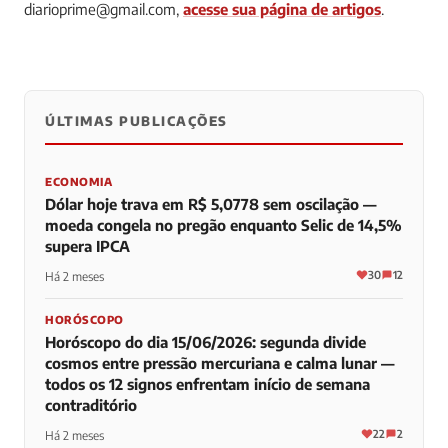
diarioprime@gmail.com
,
acesse sua página de artigos
.
ÚLTIMAS PUBLICAÇÕES
0
0
0
ECONOMIA
Dólar hoje trava em R$ 5,0778 sem oscilação —
moeda congela no pregão enquanto Selic de 14,5%
supera IPCA
30
12
Há 2 meses
HORÓSCOPO
Horóscopo do dia 15/06/2026: segunda divide
cosmos entre pressão mercuriana e calma lunar —
todos os 12 signos enfrentam início de semana
contraditório
22
2
Há 2 meses