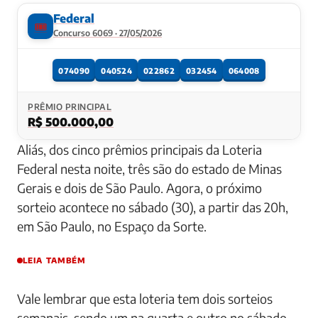
Federal
🎟️
Concurso 6069 · 27/05/2026
074090
040524
022862
032454
064008
PRÊMIO PRINCIPAL
R$ 500.000,00
Aliás, dos cinco prêmios principais da Loteria
Federal nesta noite, três são do estado de Minas
Gerais e dois de São Paulo. Agora, o próximo
sorteio acontece no sábado (30), a partir das 20h,
em São Paulo, no Espaço da Sorte.
LEIA TAMBÉM
Vale lembrar que esta loteria tem dois sorteios
semanais, sendo um na quarta e outro no sábado,