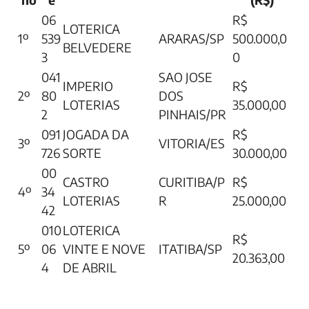
06
R$
LOTERICA
1º
539
ARARAS/SP
500.000,0
BELVEDERE
3
0
041
SAO JOSE
IMPERIO
R$
2º
80
DOS
LOTERIAS
35.000,00
2
PINHAIS/PR
091
JOGADA DA
R$
3º
VITORIA/ES
726
SORTE
30.000,00
00
CASTRO
CURITIBA/P
R$
4º
34
LOTERIAS
R
25.000,00
42
010
LOTERICA
R$
5º
06
VINTE E NOVE
ITATIBA/SP
20.363,00
4
DE ABRIL