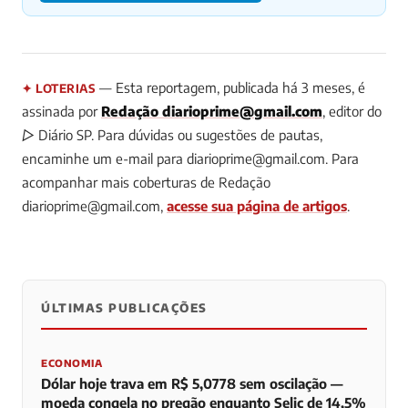
— Esta reportagem, publicada há 3 meses, é
✦ LOTERIAS
assinada por
Redação
diarioprime@gmail.com
, editor do
▷ Diário SP.
Para dúvidas ou sugestões de pautas,
encaminhe um e-mail para
diarioprime@gmail.com
.
Para
acompanhar mais coberturas de Redação
diarioprime@gmail.com
,
acesse sua página de artigos
.
ÚLTIMAS PUBLICAÇÕES
0
0
0
ECONOMIA
Dólar hoje trava em R$ 5,0778 sem oscilação —
moeda congela no pregão enquanto Selic de 14,5%