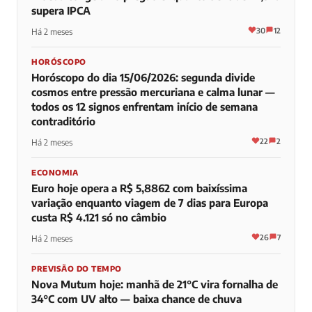
supera IPCA
30
12
Há 2 meses
HORÓSCOPO
Horóscopo do dia 15/06/2026: segunda divide
cosmos entre pressão mercuriana e calma lunar —
todos os 12 signos enfrentam início de semana
contraditório
22
2
Há 2 meses
ECONOMIA
Euro hoje opera a R$ 5,8862 com baixíssima
variação enquanto viagem de 7 dias para Europa
custa R$ 4.121 só no câmbio
26
7
Há 2 meses
PREVISÃO DO TEMPO
Nova Mutum hoje: manhã de 21°C vira fornalha de
34°C com UV alto — baixa chance de chuva