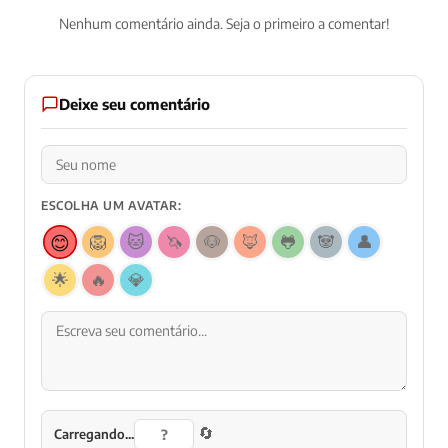
Nenhum comentário ainda. Seja o primeiro a comentar!
Deixe seu comentário
ESCOLHA UM AVATAR:
😊
🦁
🐱
🦄
🐶
🦊
🐸
🐼
👤
🌟
🔥
💎
🔄
Carregando...