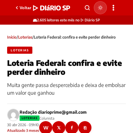
▷ DIáRIO SP
Voltar
👥
2.605 leitores este mês no ▷ Diário SP
Início
/
Loterias
/
Loteria Federal: confira e evite perder dinheiro
LOTERIAS
Loteria Federal: confira e evite
perder dinheiro
Muita gente passa despercebida e deixa de embolsar
um valor que ganhou
Redação
diarioprime@gmail.com
Colunista
LOTERIAS
30 abr 2026 · 09h10
W
𝕏
f
⎘
Atualizado 3 meses