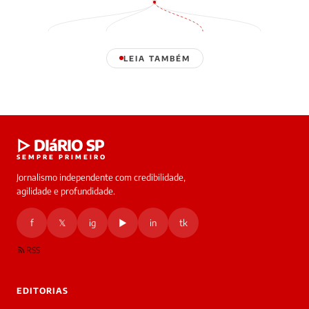
LEIA TAMBÉM
Laura
▷ DIáRIO SP
online
SEMPRE PRIMEIRO
Jornalismo independente com credibilidade,
HOJE
agilidade e profundidade.
🔒 As
nsagens
f
𝕏
ig
▶
in
tk
desta
onversa
são
RSS
rivadas
tre você
 Laura.
EDITORIAS
Laura