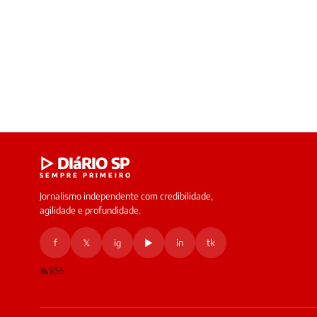
▷ DIáRIO SP
SEMPRE PRIMEIRO
Jornalismo independente com credibilidade,
agilidade e profundidade.
f
𝕏
ig
▶
in
tk
RSS