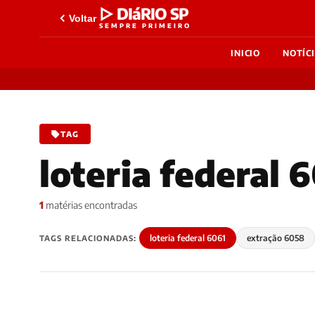
▷ DIáRIO SP
Voltar
SEMPRE PRIMEIRO
INICIO
NOTÍC
TAG
loteria federal 
1
matérias encontradas
loteria federal 6061
extração 6058
TAGS RELACIONADAS: