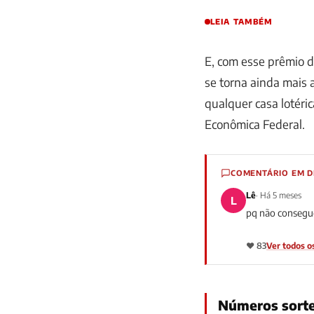
LEIA TAMBÉM
E, com esse prêmio d
se torna ainda mais a
qualquer casa lotéric
Econômica Federal.
COMENTÁRIO EM 
Lê
· Há 5 meses
L
pq não consegue
❤️ 83
Ver todos o
Números sorte