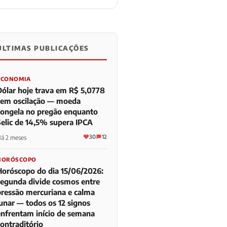
ÚLTIMAS PUBLICAÇÕES
0
0
0
ECONOMIA
Dólar hoje trava em R$ 5,0778
sem oscilação — moeda
congela no pregão enquanto
Selic de 14,5% supera IPCA
30
12
á 2 meses
HORÓSCOPO
Horóscopo do dia 15/06/2026:
segunda divide cosmos entre
pressão mercuriana e calma
lunar — todos os 12 signos
enfrentam início de semana
contraditório