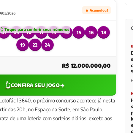
🔥 Acumulou!
9/03/2026
07
09
10
11
13
14
15
16
18
19
22
24
R$ 12.000.000,00
H
👆
→
CONFIRA SEU JOGO
Lotofácil 3640, o próximo concurso acontece já nesta
artir das 20h, no Espaço da Sorte, em São Paulo.
trata de uma loteria com sorteios diários, exceto aos