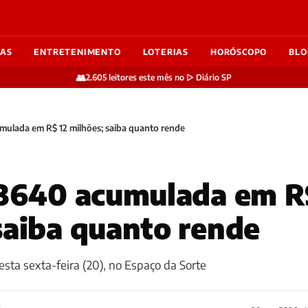
IAS
ENTRETENIMENTO
LOTERIAS
HORÓSCOPO
BLO
👥
2.605 leitores este mês no ▷ Diário SP
umulada em R$ 12 milhões; saiba quanto rende
 3640 acumulada em R
saiba quanto rende
esta sexta-feira (20), no Espaço da Sorte