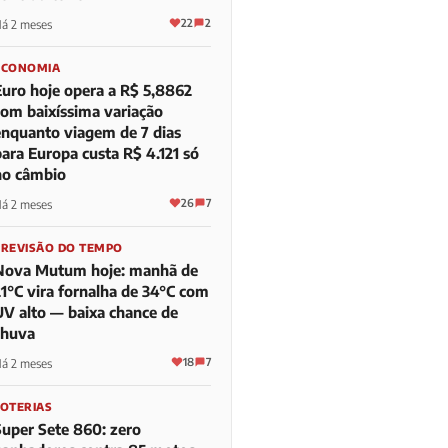
22
2
á 2 meses
ECONOMIA
Euro hoje opera a R$ 5,8862
com baixíssima variação
enquanto viagem de 7 dias
para Europa custa R$ 4.121 só
no câmbio
26
7
á 2 meses
PREVISÃO DO TEMPO
Nova Mutum hoje: manhã de
21°C vira fornalha de 34°C com
UV alto — baixa chance de
chuva
18
7
á 2 meses
LOTERIAS
Super Sete 860: zero