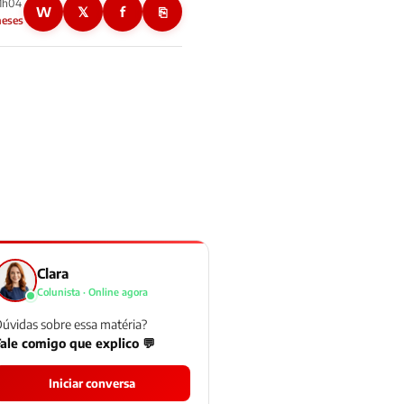
11h04
W
𝕏
f
⎘
meses
Clara
Colunista · Online agora
úvidas sobre essa matéria?
ale comigo que explico 💬
Iniciar conversa