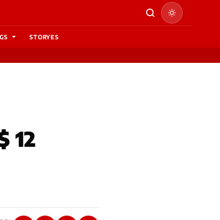
GS
STORYES
$ 12