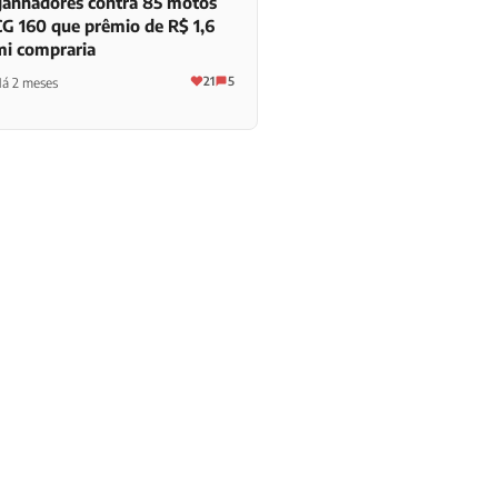
ganhadores contra 85 motos
CG 160 que prêmio de R$ 1,6
mi compraria
21
5
á 2 meses