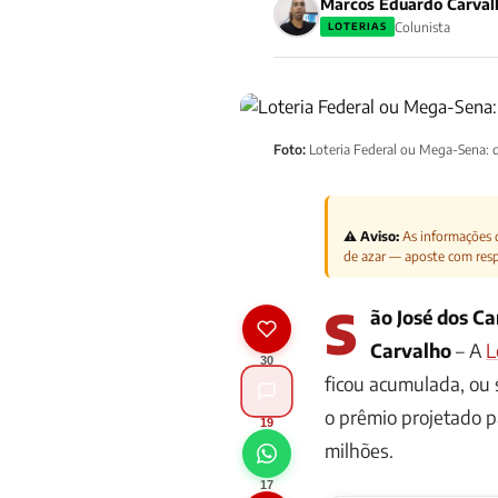
Marcos Eduardo Carval
Colunista
LOTERIAS
Foto:
Loteria Federal ou Mega-Sena: q
⚠️ Aviso:
As informações d
de azar — aposte com res
S
ão José dos C
Carvalho
– A
L
30
ficou acumulada, ou 
o prêmio projetado pa
20
milhões.
17