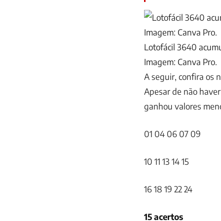
Lotofácil 3640 acumu
Imagem: Canva Pro.
A seguir, confira os
Apesar de não haver
ganhou valores meno
01 04 06 07 09
10 11 13 14 15
16 18 19 22 24
15 acertos