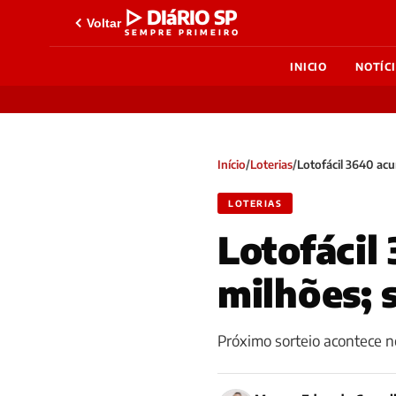
▷ DIáRIO SP
Voltar
SEMPRE PRIMEIRO
INICIO
NOTÍC
Início
/
Loterias
/
Lotofácil 3640 ac
LOTERIAS
Lotofácil
milhões; 
Próximo sorteio acontece n