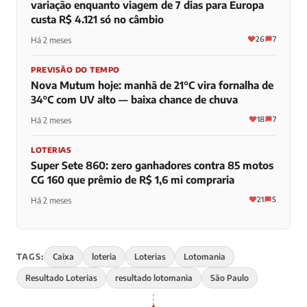
variação enquanto viagem de 7 dias para Europa
custa R$ 4.121 só no câmbio
26
7
Há 2 meses
PREVISÃO DO TEMPO
Nova Mutum hoje: manhã de 21°C vira fornalha de
34°C com UV alto — baixa chance de chuva
18
7
Há 2 meses
LOTERIAS
Super Sete 860: zero ganhadores contra 85 motos
CG 160 que prêmio de R$ 1,6 mi compraria
21
5
Há 2 meses
TAGS:
Caixa
loteria
Loterias
Lotomania
Resultado Loterias
resultado lotomania
São Paulo