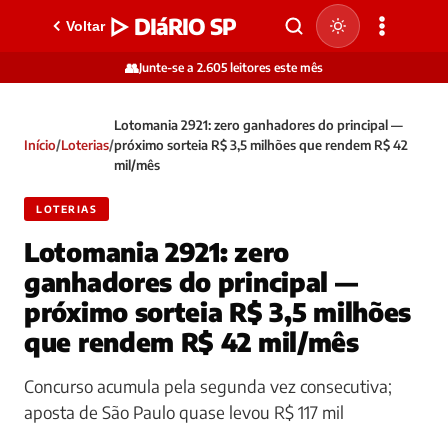
▷ DIáRIO SP
Voltar
👥
Junte-se a 2.605 leitores este mês
Lotomania 2921: zero ganhadores do principal —
Início
/
Loterias
/
próximo sorteia R$ 3,5 milhões que rendem R$ 42
mil/mês
LOTERIAS
Lotomania 2921: zero
ganhadores do principal —
próximo sorteia R$ 3,5 milhões
que rendem R$ 42 mil/mês
Concurso acumula pela segunda vez consecutiva;
aposta de São Paulo quase levou R$ 117 mil