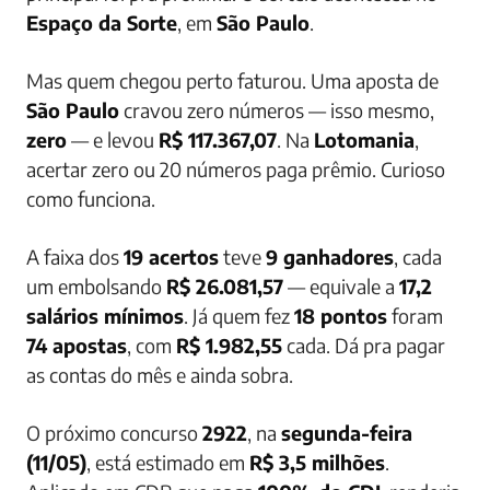
Espaço da Sorte
, em
São Paulo
.
Mas quem chegou perto faturou. Uma aposta de
São Paulo
cravou zero números — isso mesmo,
zero
— e levou
R$ 117.367,07
. Na
Lotomania
,
acertar zero ou 20 números paga prêmio. Curioso
como funciona.
A faixa dos
19 acertos
teve
9 ganhadores
, cada
um embolsando
R$ 26.081,57
— equivale a
17,2
salários mínimos
. Já quem fez
18 pontos
foram
74 apostas
, com
R$ 1.982,55
cada. Dá pra pagar
as contas do mês e ainda sobra.
O próximo concurso
2922
, na
segunda-feira
(11/05)
, está estimado em
R$ 3,5 milhões
.