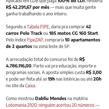
Aplicado em CDB que paga
100% do CDI
, renderia
R$ 42.291,67 por mês
— mais que muita gente
ganha trabalhando o ano inteiro.
Segundo a
Tabela FIPE
, daria pra comprar
42
carros Polo Track
ou
185 motos CG 160 Start
.
Pelo índice
FipeZAP
, compraria
10 apartamentos
de 2 quartos
na zona leste de SP.
A arrecadação total do concurso foi de
R$
4.786.116,00
. Parte vai pra educação, esporte e
programas sociais. A aposta simples custa
R$ 3,00
e pode ser feita até as
19h
nas lotéricas ou até
20h
no site da
Caixa
.
Como mostrou
Dabliu Mendes
na matéria
Lotomania 2920: ninguém acertou 20 números —