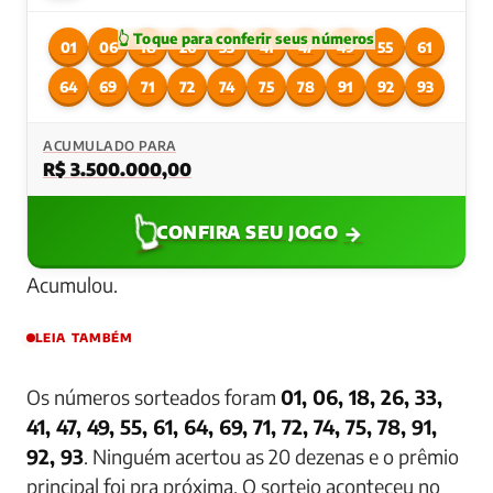
01
06
18
26
33
41
47
49
55
61
64
69
71
72
74
75
78
91
92
93
ACUMULADO PARA
R$ 3.500.000,00
👆
→
CONFIRA SEU JOGO
Acumulou.
LEIA TAMBÉM
Os números sorteados foram
01, 06, 18, 26, 33,
41, 47, 49, 55, 61, 64, 69, 71, 72, 74, 75, 78, 91,
92, 93
. Ninguém acertou as 20 dezenas e o prêmio
principal foi pra próxima. O sorteio aconteceu no