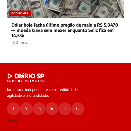
ECONOMIA
Dólar hoje fecha último pregão de maio a R$ 5,0470
— moeda trava sem mexer enquanto Selic fica em
14,5%
Há 2 meses
Laura
▷ DIáRIO SP
online
SEMPRE PRIMEIRO
Jornalismo independente com credibilidade,
HOJE
agilidade e profundidade.
🔒 As
nsagens
f
𝕏
ig
▶
in
tk
desta
onversa
são
RSS
rivadas
tre você