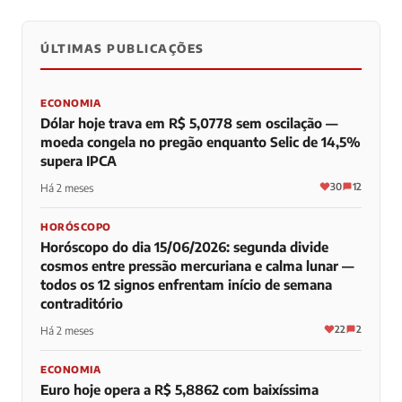
ÚLTIMAS PUBLICAÇÕES
0
0
0
ECONOMIA
Dólar hoje trava em R$ 5,0778 sem oscilação —
moeda congela no pregão enquanto Selic de 14,5%
supera IPCA
30
12
Há 2 meses
HORÓSCOPO
Horóscopo do dia 15/06/2026: segunda divide
cosmos entre pressão mercuriana e calma lunar —
todos os 12 signos enfrentam início de semana
contraditório
22
2
Há 2 meses
ECONOMIA
Euro hoje opera a R$ 5,8862 com baixíssima