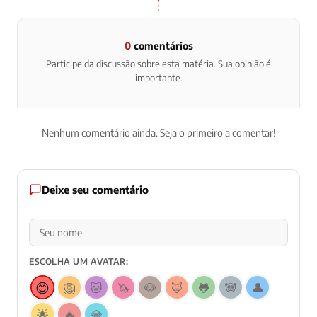
0
comentários
Participe da discussão sobre esta matéria. Sua opinião é
importante.
Nenhum comentário ainda. Seja o primeiro a comentar!
Deixe seu comentário
ESCOLHA UM AVATAR:
😊
🦁
🐱
🦄
🐶
🦊
🐸
🐼
👤
🌟
🔥
💎