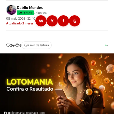
Dabliu Mendes
Colunista
LOTERIAS
08 maio 2026 · 22h10
W
𝕏
f
⎘
Atualizado 3 meses
24
16
2 min de leitura
–
Foto:
lotomania_resultado_capa